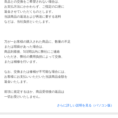
良品との交換をご希望されない場合は、

お支払方法にかかわらず、ご指定の口座に

返金させていただくものとします。

当該商品の返送および再送に要する送料

などは、当社負担といたします。

万が一お客様の購入された商品に、数量の不足

または瑕疵があった場合は、

商品到着後、5日間以内に弊社にご連絡

いただき、弊社の費用負担によって交換、

または補修を行います。

なお、交換または修補が不可能な場合には、

お客様にお支払いいただいた当該商品金額を

返金いたします。 

前項に規定するほか、商品受領後の返品は

一切お受けいたしません。
さらに詳しい説明を見る（パソコン版）