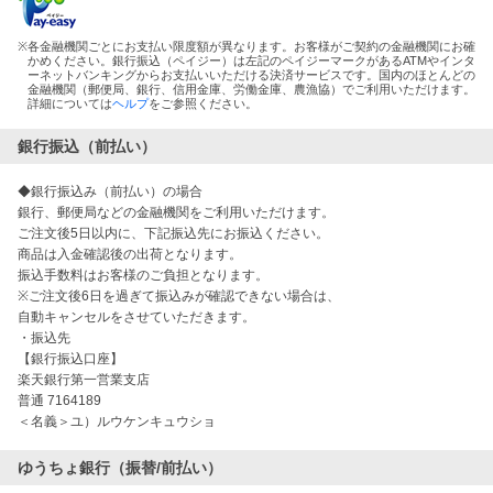
※
各金融機関ごとにお支払い限度額が異なります。お客様がご契約の金融機関にお確
かめください。銀行振込（ペイジー）は左記のペイジーマークがあるATMやインタ
ーネットバンキングからお支払いいただける決済サービスです。国内のほとんどの
金融機関（郵便局、銀行、信用金庫、労働金庫、農漁協）でご利用いただけます。
詳細については
ヘルプ
をご参照ください。
銀行振込（前払い）
◆銀行振込み（前払い）の場合
銀行、郵便局などの金融機関をご利用いただけます。
ご注文後5日以内に、下記振込先にお振込ください。
商品は入金確認後の出荷となります。
振込手数料はお客様のご負担となります。
※ご注文後6日を過ぎて振込みが確認できない場合は、
自動キャンセルをさせていただきます。
・振込先
【銀行振込口座】
楽天銀行第一営業支店
普通 7164189
＜名義＞ユ）ルウケンキュウショ
ゆうちょ銀行（振替/前払い）