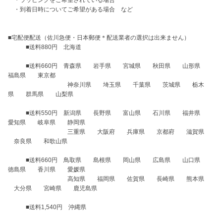
　・ラッピングをご希望されている場合

　・到着日時についてご希望がある場合　など

■宅配便配送（佐川急便・日本郵便＊配送業者の選択は出来ません）

　　　■送料880円　北海道

　　　■送料660円　青森県　　岩手県　　宮城県　　秋田県　　山形県　　
福島県　　東京都

　　　　　　　　　　神奈川県　　埼玉県　　千葉県　　茨城県　　栃木
県　　群馬県　　山梨県

　　　■送料550円　新潟県　　長野県　　富山県　　石川県　　福井県　　
愛知県　　岐阜県　　静岡県

　　　　　　　　　　三重県　　大阪府　　兵庫県　　京都府　　滋賀県　
　奈良県　　和歌山県

　　　■送料660円　鳥取県　　島根県　　岡山県　　広島県　　山口県　　
徳島県　　香川県　　愛媛県　

　　　　　　　　　　高知県　　福岡県　　佐賀県　　長崎県　　熊本県　
　大分県　　宮崎県　　鹿児島県

　　　■送料1,540円　沖縄県
