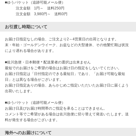
■ゆうパケット（追跡可能メール便）

　　　注文金額　1円～　送料250円

お引渡し時期について
お届け日指定なしの場合、ご注文より2～4営業日の出荷となります。

末・年始・ゴールデンウイーク、お盆などの大型連休、その他繁忙期は状況
により遅れる場合があります。

■佐川急便・日本郵便＊配送業者の選択は出来ません

最短でのお届けをご希望の場合はお届け日の指定をしないでください。

お届け日指定は「日付指定のできる最短日」であり、「お届け可能な最短
日」とは異なる場合がございます。

お届け日指定ありの場合、あらかじめご指定いただいたお届け日に届くよう
出荷いたします。

■ゆうパケット（追跡可能メール便）

お届け日及びお届け時間帯のご指定を承ることはできません。

コメント等でご希望がある場合は佐川急便に切り替えて発送いたします。送
料が発生する場合がございます。
海外へのお届けについて