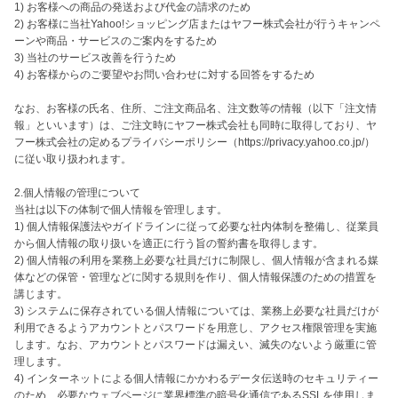
1) お客様への商品の発送および代金の請求のため

2) お客様に当社Yahoo!ショッピング店またはヤフー株式会社が行うキャンペ
ーンや商品・サービスのご案内をするため

3) 当社のサービス改善を行うため

4) お客様からのご要望やお問い合わせに対する回答をするため

なお、お客様の氏名、住所、ご注文商品名、注文数等の情報（以下「注文情
報」といいます）は、ご注文時にヤフー株式会社も同時に取得しており、ヤ
フー株式会社の定めるプライバシーポリシー（https://privacy.yahoo.co.jp/）
に従い取り扱われます。

2.個人情報の管理について

当社は以下の体制で個人情報を管理します。

1) 個人情報保護法やガイドラインに従って必要な社内体制を整備し、従業員
から個人情報の取り扱いを適正に行う旨の誓約書を取得します。

2) 個人情報の利用を業務上必要な社員だけに制限し、個人情報が含まれる媒
体などの保管・管理などに関する規則を作り、個人情報保護のための措置を
講じます。

3) システムに保存されている個人情報については、業務上必要な社員だけが
利用できるようアカウントとパスワードを用意し、アクセス権限管理を実施
します。なお、アカウントとパスワードは漏えい、滅失のないよう厳重に管
理します。

4) インターネットによる個人情報にかかわるデータ伝送時のセキュリティー
のため、必要なウェブページに業界標準の暗号化通信であるSSLを使用しま