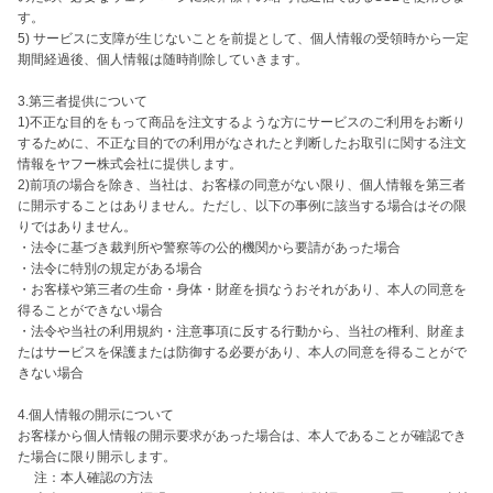
す。

5) サービスに支障が生じないことを前提として、個人情報の受領時から一定
期間経過後、個人情報は随時削除していきます。

3.第三者提供について

1)不正な目的をもって商品を注文するような方にサービスのご利用をお断り
するために、不正な目的での利用がなされたと判断したお取引に関する注文
情報をヤフー株式会社に提供します。

2)前項の場合を除き、当社は、お客様の同意がない限り、個人情報を第三者
に開示することはありません。ただし、以下の事例に該当する場合はその限
りではありません。

・法令に基づき裁判所や警察等の公的機関から要請があった場合

・法令に特別の規定がある場合

・お客様や第三者の生命・身体・財産を損なうおそれがあり、本人の同意を
得ることができない場合

・法令や当社の利用規約・注意事項に反する行動から、当社の権利、財産ま
たはサービスを保護または防御する必要があり、本人の同意を得ることがで
きない場合

4.個人情報の開示について

お客様から個人情報の開示要求があった場合は、本人であることが確認でき
た場合に限り開示します。

　 注：本人確認の方法
