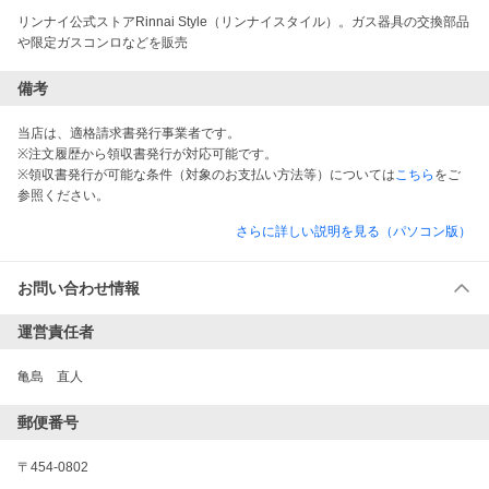
リンナイ公式ストアRinnai Style（リンナイスタイル）。ガス器具の交換部品
や限定ガスコンロなどを販売
備考
当店は、適格請求書発行事業者です。
※注文履歴から領収書発行が対応可能です。
※領収書発行が可能な条件（対象のお支払い方法等）については
こちら
をご
参照ください。
さらに詳しい説明を見る（パソコン版）
お問い合わせ情報
運営責任者
亀島　直人
郵便番号
〒454-0802