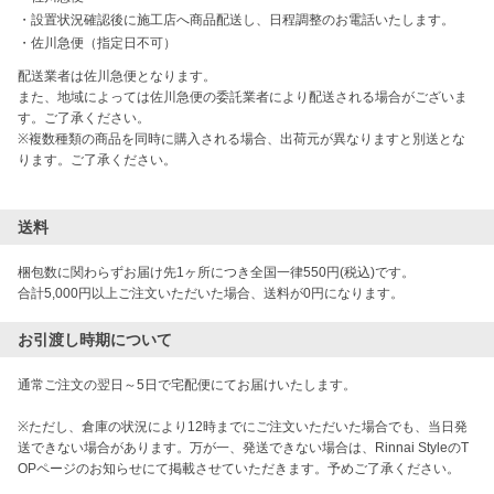
・
設置状況確認後に施工店へ商品配送し、日程調整のお電話いたします。
・
佐川急便（指定日不可）
配送業者は佐川急便となります。

また、地域によっては佐川急便の委託業者により配送される場合がございま
す。ご了承ください。

※複数種類の商品を同時に購入される場合、出荷元が異なりますと別送とな
ります。ご了承ください。

送料
梱包数に関わらずお届け先1ヶ所につき全国一律550円(税込)です。

合計5,000円以上ご注文いただいた場合、送料が0円になります。
お引渡し時期について
通常ご注文の翌日～5日で宅配便にてお届けいたします。

※ただし、倉庫の状況により12時までにご注文いただいた場合でも、当日発
送できない場合があります。万が一、発送できない場合は、Rinnai StyleのT
OPページのお知らせにて掲載させていただきます。予めご了承ください。