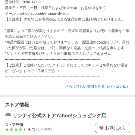
受付時間：9:00-17:00

営業日：平日（土日・祝祭日および年末年始・お盆休みを除く）

メール：yahoo-support@rinnai-style.jp

【ご注意】 弊社ではお客様都合による返品交換は受け付けておりません。

*型番によって部品が異なりますので、必ず対応型番よりお使いの型番をご確
認の上部品をご購入ください。

*商品の配送には万全を期しておりますが、万一配送途中に破損したり、異な
った商品が届いた場合は、上記に関係なく返品・交換のご相談を承ります。

*リンナイ各営業所及びリンナイ商品取扱店での返品はできません。

-------------------------------------------------------------------------------

【ご注意】ご連絡いただいたタイミングによってはキャンセル承れない場合
がございますのでご了承ください。

-------------------------------------------------------------------------------
さらに詳しい説明を見る（パソコン版）
ストア情報
リンナイ公式ストアYahoo!ショッピング店
ストア評価
お気に入り
4.71
（
1,449
件
）