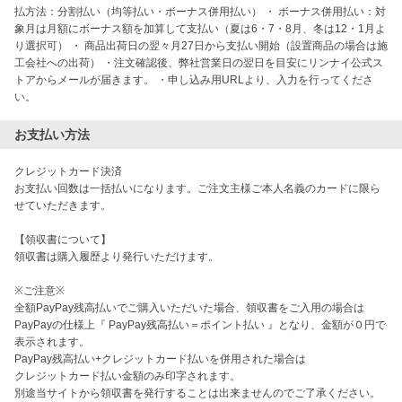
払方法：分割払い（均等払い・ボーナス併用払い） ・ ボーナス併用払い：対
象月は月額にボーナス額を加算して支払い（夏は6・7・8月、冬は12・1月よ
り選択可） ・ 商品出荷日の翌々月27日から支払い開始（設置商品の場合は施
工会社への出荷） ・注文確認後、弊社営業日の翌日を目安にリンナイ公式ス
トアからメールが届きます。 ・申し込み用URLより、入力を行ってくださ
い。
お支払い方法
クレジットカード決済

お支払い回数は一括払いになります。ご注文主様ご本人名義のカードに限ら
せていただきます。

【領収書について】

領収書は購入履歴より発行いただけます。

※ご注意※

全額PayPay残高払いでご購入いただいた場合、領収書をご入用の場合は

PayPayの仕様上『 PayPay残高払い＝ポイント払い 』となり、金額が０円で
表示されます。

PayPay残高払い+クレジットカード払いを併用された場合は

クレジットカード払い金額のみ印字されます。

別途当サイトから領収書を発行することは出来ませんのでご了承ください。