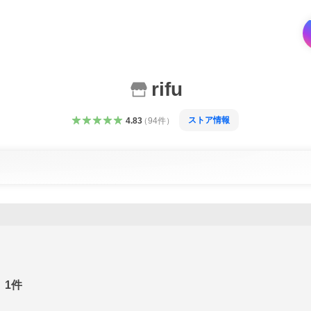
rifu
ストア情報
4.83
（
94
件
）
1
件