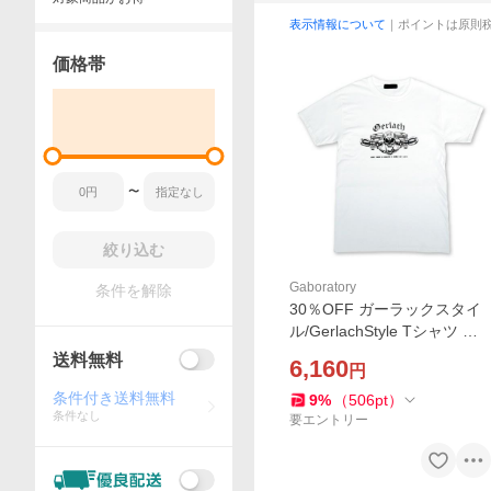
表示情報について
｜ポイントは原則
価格帯
〜
絞り込む
Gaboratory
条件を解除
30％OFF ガーラックスタイ
ル/GerlachStyle Tシャツ プ
ランB/ホワイト
送料無料
6,160
円
条件付き送料無料
9
%
（
506
pt
）
条件なし
要エントリー