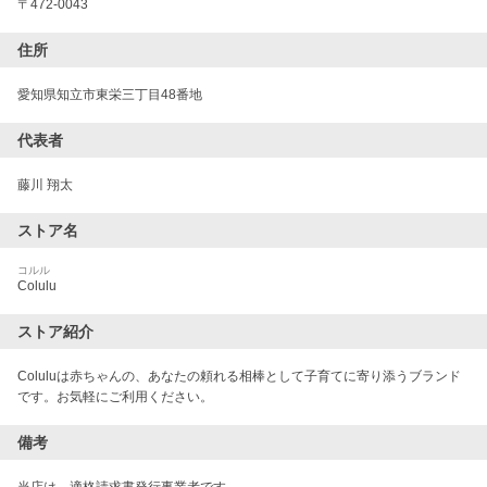
〒
472-0043
住所
愛知県知立市東栄三丁目48番地
代表者
藤川 翔太
ストア名
コルル
Colulu
ストア紹介
Coluluは赤ちゃんの、あなたの頼れる相棒として子育てに寄り添うブランド
です。お気軽にご利用ください。
備考