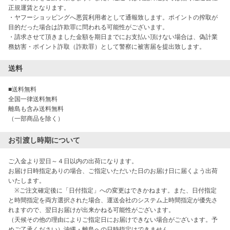
正規運賃となります。

・ヤフーショッピングへ悪質利用者として通報致します。ポイントの搾取が
目的だった場合は詐欺罪に問われる可能性がございます。

・請求させて頂きました金額を期日までにお支払い頂けない場合は、偽計業
務妨害・ポイント詐取（詐欺罪）として警察に被害届を提出致します。
送料
■送料無料

全国一律送料無料

離島も含み送料無料

（一部商品を除く）
お引渡し時期について
ご入金より翌日～４日以内の出荷になります。

お届け日時指定ありの場合、ご指定いただいた日のお届け日に届くよう出荷
いたします。

　※ご注文確定後に「日付指定」への変更はできかねます。また、日付指定
と時間指定を両方選択された場合、運送会社のシステム上時間指定が優先さ
れますので、翌日お届けが出来かねる可能性がございます。

（天候その他の理由によりご指定日にお届けできない場合がございます。予
めご了承ください）沖縄・離島への日時指定はできません。