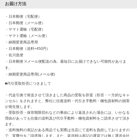
お届け方法
・
日本郵便（宅配便）
・
日本郵便（メール便）
・
ヤマト運輸（宅配便）
・
ヤマト運輸（メール便）
・
納期変更商品専用
・
日本郵便（送料+450円）
・
佐川急便
・
日本郵便 ※メール便配送の為、最短日にお届けできない可能性がありま
す。
・
納期変更商品専用(メール便)
■代引受取拒否につきまして

・代金引換で発送させて頂きました商品の受取を辞退（拒否・一方的なキャ
ンセル）をされますと、弊社に往復送料・代引き手数料・梱包資材料の損害
が発生致します。

・受取拒否・保管期限切れなどの事由により返送された場合には、いかなる
理由があっても往復の送料及び代引手数料・梱包資材料をご請求さぜて頂き
ます。

・送料無料の表記がある商品でも実際は当店にて送料を負担しておりますの
で、実費分をご請求致します。また、返送時は表記の運賃では無く運送会社