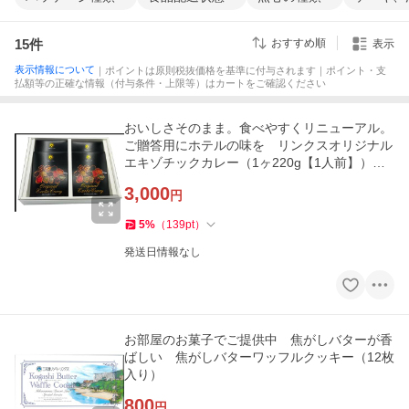
15
件
おすすめ順
表示
表示情報について
｜ポイントは原則税抜価格を基準に付与されます｜ポイント・支
払額等の正確な情報（付与条件・上限等）はカートをご確認ください
おいしさそのまま。食べやすくリニューアル。
ご贈答用にホテルの味を リンクスオリジナル
エキゾチックカレー（1ヶ220g【1人前】）４
ケセット
3,000
円
5
%
（
139
pt
）
発送日情報なし
お部屋のお菓子でご提供中 焦がしバターが香
ばしい 焦がしバターワッフルクッキー（12枚
入り）
800
円