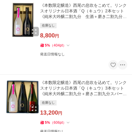
《本数限定醸造》西尾の息吹をこめて。リンク
スオリジナル日本酒「Q（キュウ）2本セット
《純米大吟醸二割九分 生酒＋磨き二割九分ス
パークリング》」
在庫なし
8,800
円
5
%
（
404
pt
）
発送日情報なし
《本数限定醸造》西尾の息吹を込めて。リンク
スオリジナル日本酒「Q（キュウ）3本セット
《純米大吟醸二割九分＋磨き二割九分スパーク
リング＋純米大吟醸生酒》」
在庫なし
13,200
円
5
%
（
606
pt
）
発送日情報なし