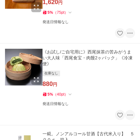
1,620
円
5
%
（
75
pt
）
発送日情報なし
《お試し/ご自宅用に》西尾抹茶の苦みがうま
い大人味「西尾食宝・肉饅2ヶパック」《冷凍
便》
在庫なし
880
円
5
%
（
40
pt
）
発送日情報なし
一糀。ノンアルコール甘酒【古代米入り】 ５
００ｇ 箱入