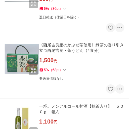
5
%
（
36
pt
）
翌日発送（休業日を除く）
《西尾吉良産のかぶせ茶使用》緑茶の香り引き
立つ西尾吉良・茶うどん（4食分）
1,500
円
5
%
（
68
pt
）
発送日情報なし
一糀。ノンアルコール甘酒【抹茶入り】 ５０
０ｇ 箱入
1,100
円