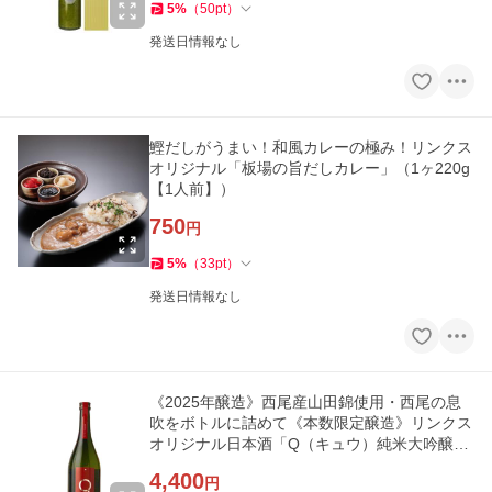
5
%
（
50
pt
）
発送日情報なし
鰹だしがうまい！和風カレーの極み！リンクス
オリジナル「板場の旨だしカレー」（1ヶ220g
【1人前】）
750
円
5
%
（
33
pt
）
発送日情報なし
《2025年醸造》西尾産山田錦使用・西尾の息
吹をボトルに詰めて《本数限定醸造》リンクス
オリジナル日本酒「Q（キュウ）純米大吟醸
二割九分・火入/720ml」
4,400
円