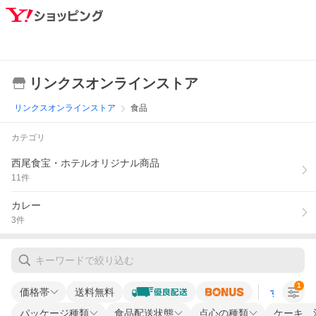
リンクスオンラインストア
リンクスオンラインストア
食品
カテゴリ
西尾食宝・ホテルオリジナル商品
11
件
カレー
3
件
1
価格帯
送料無料
すべての条
パッケージ種類
食品配送状態
点心の種類
ケーキ、