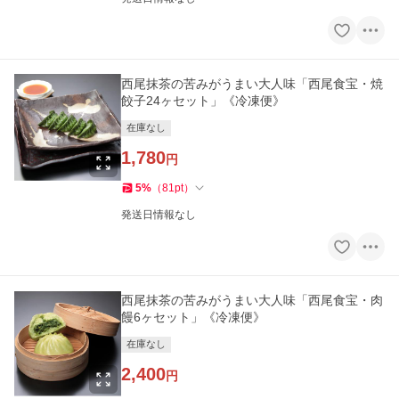
西尾抹茶の苦みがうまい大人味「西尾食宝・焼
餃子24ヶセット」《冷凍便》
在庫なし
1,780
円
5
%
（
81
pt
）
発送日情報なし
西尾抹茶の苦みがうまい大人味「西尾食宝・肉
饅6ヶセット」《冷凍便》
在庫なし
2,400
円