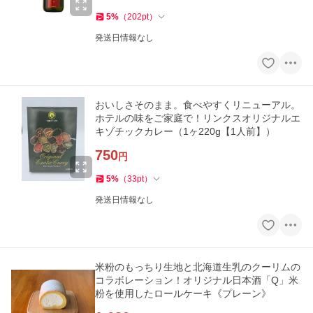
5
%
（
202
pt
）
発送日情報なし
おいしさそのまま。食べやすくリニューアル。
ホテルの味をご家庭で！リンクスオリジナルエ
キゾチックカレー（1ヶ220g【1人前】）
750
円
5
%
（
33
pt
）
発送日情報なし
米粉のもっちり生地と北海道生乳のクーリムの
コラボレーション！オリジナル日本酒「Q」米
粉を使用したロールケーキ《プレーン》