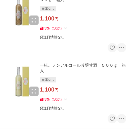
在庫なし
1,100
円
5
%
（
50
pt
）
発送日情報なし
一糀。ノンアルコール吟醸甘酒 ５００ｇ 箱
入
在庫なし
1,100
円
5
%
（
50
pt
）
発送日情報なし