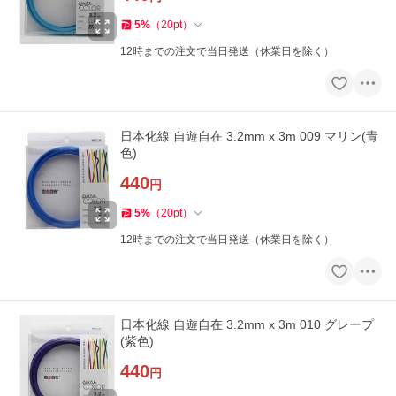
5
%
（
20
pt
）
12時までの注文で当日発送（休業日を除く）
日本化線 自遊自在 3.2mm x 3m 009 マリン(青
色)
440
円
5
%
（
20
pt
）
12時までの注文で当日発送（休業日を除く）
日本化線 自遊自在 3.2mm x 3m 010 グレープ
(紫色)
440
円