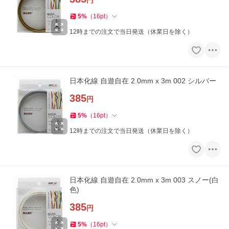
円
5
%
（
16
pt
）
12時までの注文で当日発送（休業日を除く）
日本化線 自遊自在 2.0mm x 3m 002 シルバー
385
円
5
%
（
16
pt
）
12時までの注文で当日発送（休業日を除く）
日本化線 自遊自在 2.0mm x 3m 003 スノー(白
色)
385
円
5
%
（
16
pt
）