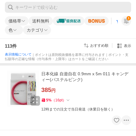
1
価格帯
送料無料
すべての条
色
カテゴリ
113
件
おすすめ順
表示
表示情報について
｜ポイントは原則税抜価格を基準に付与されます｜ポイント・支
払額等の正確な情報（付与条件・上限等）はカートをご確認ください
日本化線 自遊自在 0.9mm x 5m 011 キャンデ
ィー(パステルピンク)
385
円
5
%
（
16
pt
）
12時までの注文で当日発送（休業日を除く）