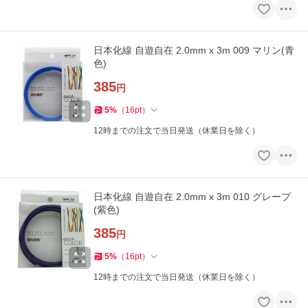
日本化線 自遊自在 2.0mm x 3m 009 マリン(青
色)
385
円
5
%
（
16
pt
）
12時までの注文で当日発送（休業日を除く）
日本化線 自遊自在 2.0mm x 3m 010 グレープ
(紫色)
385
円
5
%
（
16
pt
）
12時までの注文で当日発送（休業日を除く）