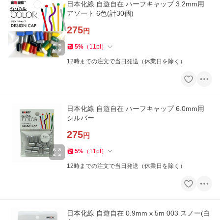
日本化線 自遊自在 ハーフキャップ 3.2mm用
アソート 6色(計30個)
275
円
5
%
（
11
pt
）
12時までの注文で当日発送（休業日を除く）
日本化線 自遊自在 ハーフキャップ 6.0mm用
シルバー
275
円
5
%
（
11
pt
）
12時までの注文で当日発送（休業日を除く）
日本化線 自遊自在 0.9mm x 5m 003 スノー(白