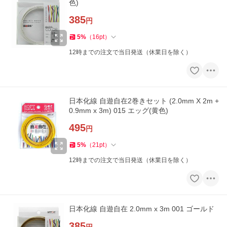
色)
385
円
5
%
（
16
pt
）
12時までの注文で当日発送（休業日を除く）
日本化線 自遊自在2巻きセット (2.0mm X 2m +
0.9mm x 3m) 015 エッグ(黄色)
495
円
5
%
（
21
pt
）
12時までの注文で当日発送（休業日を除く）
日本化線 自遊自在 2.0mm x 3m 001 ゴールド
385