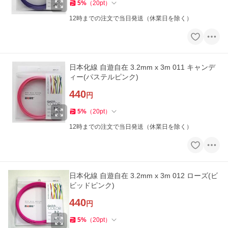
5
%
（
20
pt
）
12時までの注文で当日発送（休業日を除く）
日本化線 自遊自在 3.2mm x 3m 011 キャンデ
ィー(パステルピンク)
440
円
5
%
（
20
pt
）
12時までの注文で当日発送（休業日を除く）
日本化線 自遊自在 3.2mm x 3m 012 ローズ(ビ
ビッドピンク)
440
円
5
%
（
20
pt
）