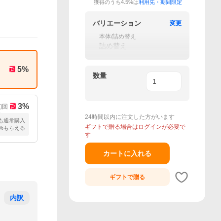
獲得のうち4.5%は
利用先・期間限定
バリエーション
変更
本体/詰め替え
詰め替え
5
%
数量
3
%
初回
24時間以内に注文した方がいます
も通常購入
ギフトで贈る場合はログインが必要で
2%もらえる
す
カートに入れる
ギフトで
贈る
内訳