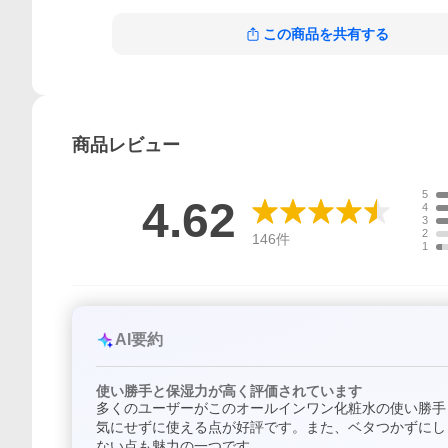
この商品を共有する
商品
レビュー
5
4.62
4
3
2
146
件
1
AI要約
使い勝手と保湿力が高く評価されています
多くのユーザーがこのオールインワン化粧水の使い勝手
気にせずに使える点が好評です。また、ベタつかずにし
ない点も魅力の一つです。