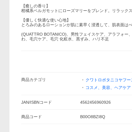
【癒しの香り】
柑橘系ベルガモットにローズマリーをブレンド。リラック
【優しく快適な使い心地】
とろみのあるローションが肌に素早く浸透して、肌表面は
(QUATTRO BOTANICO)、男性フェイスケア、ア
わ、毛穴ケア、毛穴 化粧水、黒ずみ、ハリ不足
商品
カテゴリ
クワトロボタニコヤフー
コスメ、美容、ヘアケア
JAN/ISBNコード
4562456960926
商品
コード
B00O8BZI8Q