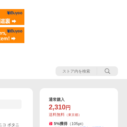
通常購入
2,310
円
送料無料
（
東京都
）
5
%獲得
（
105
pt）
ニコ ボタニ