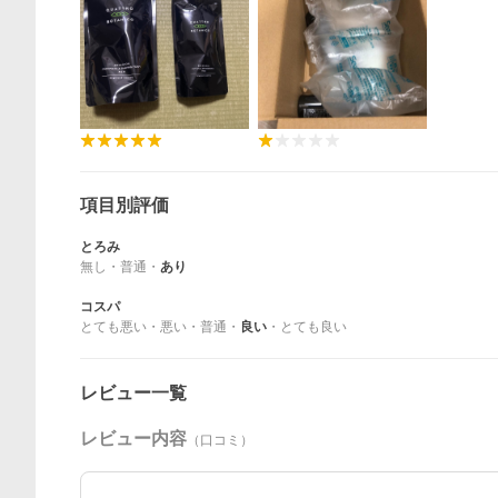
項目別評価
とろみ
無し
・
普通
・
あり
コスパ
とても悪い
・
悪い
・
普通
・
良い
・
とても良い
レビュー一覧
レビュー内容
（口コミ）