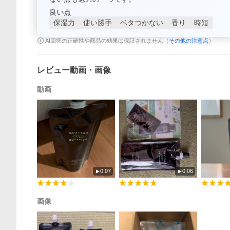
良い点
保湿力
使い勝手
ベタつかない
香り
時短
AI回答の正確性や商品の効果は保証されません（
その他の注意点
）
レビュー動画・画像
動画
0:07
0:06
画像