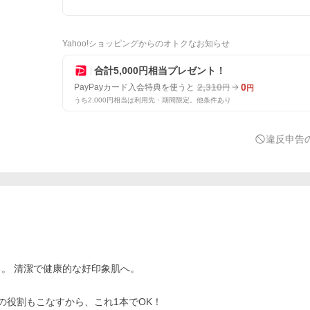
Yahoo!ショッピングからのオトクなお知らせ
合計5,000円相当プレゼント！
2,310
0
PayPayカード入会特典を使うと
円
円
うち2,000円相当は利用先・期間限定。他条件あり
違反申告
。 清潔で健康的な好印象肌へ。
の役割もこなすから、これ1本でOK！