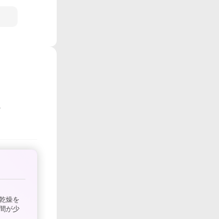
乾燥を
間が少