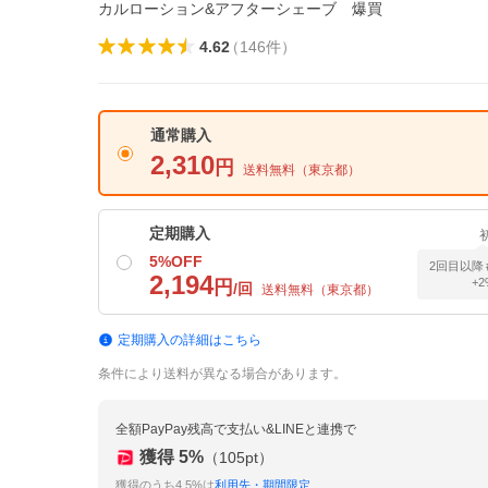
カルローション&アフターシェーブ 爆買
4.62
（
146
件
）
通常購入
2,310
円
送料無料（
東京都
）
定期購入
5
%OFF
2回目以降
2,194
+
円
/回
送料無料（
東京都
）
定期購入の詳細はこちら
条件により送料が異なる場合があります。
全額PayPay残高で支払い&LINEと連携で
獲得
5
%
（
105
pt）
獲得のうち4.5%は
利用先・期間限定