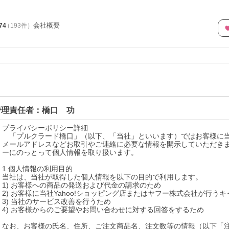
会社概要
74
（
193
件
）
理責任者：
橋口 功
プライバシーポリシー詳細

　「プルクラード橋口」（以下、「当社」といいます）ではお客様に
メールアドレスなどお取引やご連絡に必要な情報を開示していただき
ーにのっとって個人情報を取り扱います。

1.個人情報の利用目的

当社は、当社が取得した個人情報を以下の目的で利用します。

1) お客様への商品の発送および代金の請求のため

2) お客様に当社Yahoo!ショッピング店またはヤフー株式会社が行う
3) 当社のサービス改善を行うため

4) お客様からのご要望やお問い合わせに対する回答をするため

なお、お客様の氏名、住所、ご注文商品名、注文数等の情報（以下「