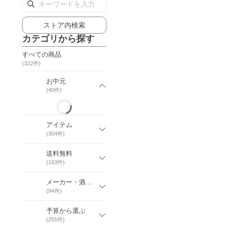
ストア内検索
カテゴリから探す
すべての商品
(
322
件)
お中元
(
40
件)
アイテム
(
304
件)
送料無料
(
183
件)
メーカー・酒造・ブランド
(
94
件)
予算から選ぶ
(
255
件)