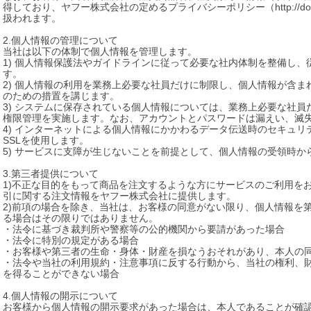
得しており、ヤフー株式会社の定めるプライバシーポリシー（http://docs.yahoo.co
扱われます。

2.個人情報の管理について

当社は以下の体制で個人情報を管理します。

1) 個人情報保護法やガイドラインに従って必要な社内体制を整備し
す。

2) 個人情報の利用を業務上必要な社員だけに制限し、個人情報が含
のための措置を講じます。

3) システムに保存されている個人情報については、業務上必要な社
権限管理を実施します。なお、アカウントとパスワードは漏えい、滅失
4) インターネットによる個人情報にかかわるデータ伝送時のセキュ
SSLを使用します。

5) サービスに支障が生じないことを前提として、個人情報の受領時か
3.第三者提供について

1)不正な目的をもって商品を注文するような方にサービスのご利用を
引に関する注文情報をヤフー株式会社に提供します。

2)前項の場合を除き、当社は、お客様の同意がない限り、個人情報を
る場合はその限りではありません。

・法令に基づき裁判所や警察等の公的機関から要請があった場合

・法令に特別の規定がある場合

・お客様や第三者の生命・身体・財産を損なうおそれがあり、本人の同
・法令や当社の利用規約・注意事項に反する行動から、当社の権利、
を得ることができない場合

4.個人情報の開示について

お客様から個人情報の開示要求があった場合は、本人であることが確認