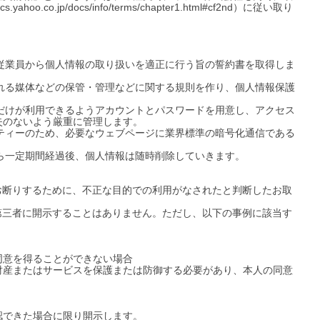
.jp/docs/info/terms/chapter1.html#cf2nd）に従い取り
、従業員から個人情報の取り扱いを適正に行う旨の誓約書を取得しま
まれる媒体などの保管・管理などに関する規則を作り、個人情報保護
員だけが利用できるようアカウントとパスワードを用意し、アクセス
のないよう厳重に管理します。

リティーのため、必要なウェブページに業界標準の暗号化通信である
ら一定期間経過後、個人情報は随時削除していきます。

お断りするために、不正な目的での利用がなされたと判断したお取
第三者に開示することはありません。ただし、以下の事例に該当す
意を得ることができない場合

財産またはサービスを保護または防御する必要があり、本人の同意
できた場合に限り開示します。
