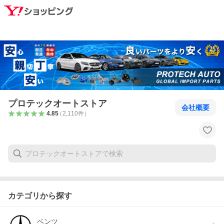
プロテックオートストア
会社概要
4.85
（
2,110
件
）
カテゴリから探す
ベンツ