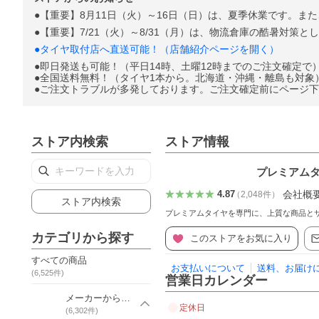
●【重要】8月11日（火）～16日（日）は、夏季休業です。ま
●【重要】7/21（火）～8/31（月）は、物流倉庫の酷暑対策
●タイヤ取付店へ直送可能！（店舗紹介ページを開く）
●即日発送も可能！（平日14時、土曜12時までのご注文確定で
●全国送料無料！（タイヤ1本から。北海道・沖縄・離島も対象
●ご注文トラブルが多発しております。ご注文確定前にページ
ストア内検索
ストア情報
プレミアムタイヤ
会社概
4.87
（
2,048
件
）
ストア内検索
プレミアムタイヤを専門に、上質な商品と
カテゴリから探す
このストアをお気に入り
すべての商品
お支払いについて
送料、お届け
(
6,525
件)
営業日カレンダー
メーカーから探す
定休日
(
6,302
件)