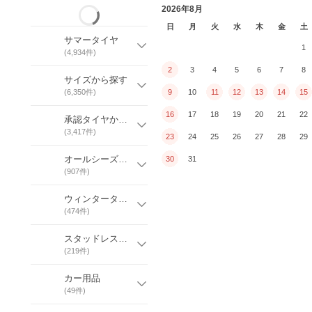
2026年8月
日
月
火
水
木
金
土
サマータイヤ
1
(
4,934
件)
2
3
4
5
6
7
8
サイズから探す
(
6,350
件)
9
10
11
12
13
14
15
16
17
18
19
20
21
22
承認タイヤから探す
(
3,417
件)
23
24
25
26
27
28
29
オールシーズンタイヤ
30
31
(
907
件)
ウィンタータイヤ・スノータイヤ
(
474
件)
スタッドレスタイヤ
(
219
件)
カー用品
(
49
件)