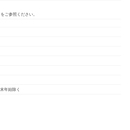
ら
をご参照ください。
　年末年始除く