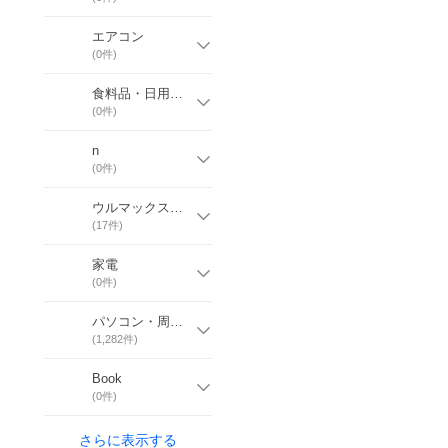
エアコン
(
0
件)
食料品・日用品・その他
(
0
件)
n
(
0
件)
ウルマックスオリジナル
(
17
件)
家電
(
0
件)
パソコン・周辺機器
(
1,282
件)
Book
(
0
件)
さらに表示する