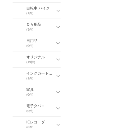
自転車,バイク
(
1
件)
ＯＡ用品
(
3
件)
日用品
(
0
件)
オリジナル
(
19
件)
インクカートリッジ
(
1
件)
家具
(
0
件)
電子タバコ
(
0
件)
ICレコーダー
(
0
件)