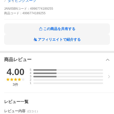
ダイビングスーツ
●【アウトレット】は今後入荷予定がなく売り尽し価格で販売中の
商品。
JAN/ISBNコード：
4996774189255
●【現品限り】は入荷予定がない商品。
商品
コード：
4996774189255
シュノーケリングに最適!シンプルなウェットスーツ。選べる3mm
と5mmの2タイプ!!
この商品を共有する
アフィリエイトで紹介する
商品レビュー
4.00
5
4
3
2
1
3
件
レビュー一覧
レビュー内容
（口コミ）