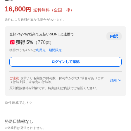
16,800
円
送料無料
（
全国一律
）
条件により送料が異なる場合があります。
全額PayPay残高で支払い&LINEと連携で
内訳
獲得
5
%
（
770
pt）
獲得のうち4.5%は
利用先・期間限定
ログインして確認
ご注意
表示よりも実際の付与数・付与率が少ない場合があります
詳細
（付与上限、未確定の付与等）
原則税抜価格が対象です。特典詳細は内訳でご確認ください。
条件達成でおトク
発送日情報なし
※休業日は発送されません。