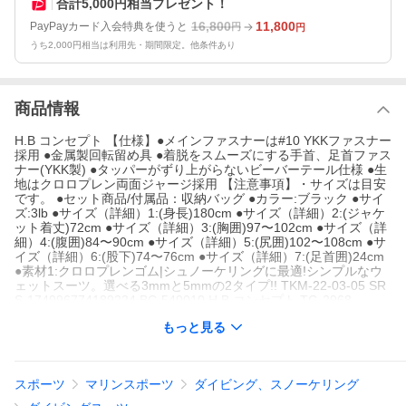
合計5,000円相当プレゼント！
16,800
11,800
PayPayカード入会特典を使うと
円
円
うち2,000円相当は利用先・期間限定。他条件あり
商品情報
H.B コンセプト 【仕様】●メインファスナーは#10 YKKファスナー
採用 ●金属製回転留め具 ●着脱をスムーズにする手首、足首ファス
ナー(YKK製) ●タッパーがずり上がらないビーバーテール仕様 ●生
地はクロロプレン両面ジャージ採用 【注意事項】・サイズは目安
です。 ●セット商品/付属品：収納バッグ ●カラー:ブラック ●サイ
ズ:3lb ●サイズ（詳細）1:(身長)180cm ●サイズ（詳細）2:(ジャケ
ット着丈)72cm ●サイズ（詳細）3:(胸囲)97〜102cm ●サイズ（詳
細）4:(腹囲)84〜90cm ●サイズ（詳細）5:(尻囲)102〜108cm ●サ
イズ（詳細）6:(股下)74〜76cm ●サイズ（詳細）7:(足首囲)24cm
●素材1:クロロプレンゴム|シュノーケリングに最適!シンプルなウ
ェットスーツ。選べる3mmと5mmの2タイプ!! TKM-22-03-05 SR
S-174996774189224 BC-540010 H.B コンセプト TG-2968
【アウトレット】【現品限り】について
もっと見る
●展示品の為、商品・パッケージにご利用に差し支えない程度のキ
ズ・汚れ・色焼けなどがある場合がございます。ご注文順に商品
を引当てます。商品の状態についてのお問い合わせやご要望には
ご回答出来かねます
スポーツ
マリンスポーツ
ダイビング、スノーケリング
●パッケージ・保証書の無い商品もございます。
●別注文との同梱・内容変更・キャンセル・返品・交換不可