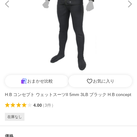
おまかせ比較
お気に入り
H.B コンセプト ウェットスーツII 5mm 3LB ブラック H.B concept
4.00
（
3
件
）
在庫なし
価格