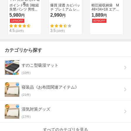
カテゴリから探す
すのこ型吸湿マット
(
10
件)
寝装品《お布団関連アイテム》
(
21
件)
湿気対策グッズ
(
17
件)
すべてのカテゴリを見る