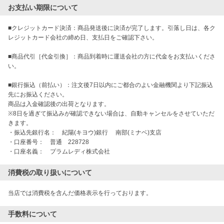
お支払い期限について
■クレジットカード決済：商品発送後に決済が完了します。引落し日は、各ク
レジットカード会社の締め日、支払日をご確認下さい。

■商品代引［代金引換］：商品到着時に運送会社の方に代金をお支払いくださ
い。

■銀行振込（前払い）：注文後7日以内にご都合のよい金融機関より下記振込
先にお振込ください。

商品は入金確認後の出荷となります。

※8日を過ぎて振込みが確認できない場合は、自動キャンセルをさせていただ
きます。

・振込先銀行名：　紀陽(キヨウ)銀行 　南部(ミナベ)支店

・口座番号：　普通　228728　

・口座名義：　プラムレディ株式会社
消費税の取り扱いについて
当店では消費税を含んだ価格表示を行っております。
手数料について