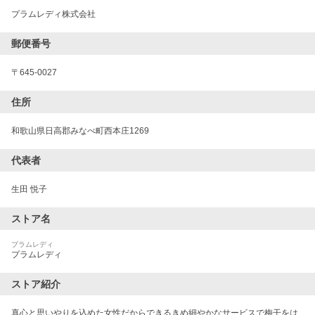
プラムレディ株式会社
郵便番号
〒
645-0027
住所
和歌山県日高郡みなべ町西本庄1269
代表者
生田 悦子
ストア名
プラムレディ
プラムレディ
ストア紹介
真心と思いやりを込めた女性だからできるきめ細やかなサービスで梅干をは