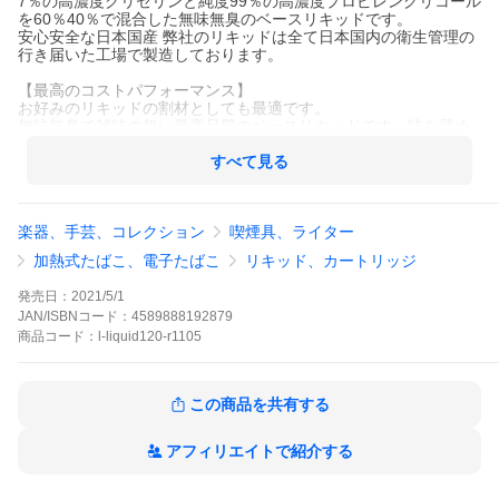
7％の高濃度グリセリンと純度99％の高濃度プロピレングリコール
を60％40％で混合した無味無臭のベースリキッドです。
安心安全な日本国産 弊社のリキッドは全て日本国内の衛生管理の
行き届いた工場で製造しております。
【最高のコストパフォーマンス】
お好みのリキッドの割材としても最適です。
無味無臭で雑味の無い最高品質のベースリキッドです。味を薄め
たり自作リキッドの調合等にお使いいただくのもオススメです。
すべて見る
＜セット内容＞
リキッド工房 VG60:PG40 1本
楽器、手芸、コレクション
喫煙具、ライター
＜商品仕様＞
■ボトルサイズ：120ml
加熱式たばこ、電子たばこ
リキッド、カートリッジ
■ボトルタイプ：プラスチックボトル（1ml単位目盛付き）
■成分：食品用グリセロール純度99.7％ 食品用プロピレングリコ
発売日：
2021/5/1
ール99％
JAN/ISBNコード：
4589888192879
■混合比率：VG60％PG40％
商品
コード：
l-liquid120-r1105
■香料：ニコチン・タール・有害物質：なし
■日本食品分析センター検査済み：発がん性物質検出されず
この商品を共有する
アフィリエイトで紹介する