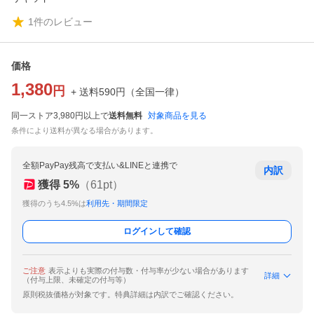
1
件のレビュー
価格
1,380
円
+ 送料
590
円
（
全国一律
）
同一ストア3,980円以上で
送料無料
対象商品を見る
条件により送料が異なる場合があります。
全額PayPay残高で支払い&LINEと連携で
内訳
獲得
5
%
（
61
pt）
獲得のうち4.5%は
利用先・期間限定
ログインして確認
ご注意
表示よりも実際の付与数・付与率が少ない場合があります
詳細
（付与上限、未確定の付与等）
原則税抜価格が対象です。特典詳細は内訳でご確認ください。