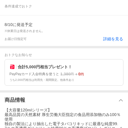
条件達成でおトク
8/10に発送予定
※休業日は発送されません。
詳細を見る
お届け日指定可
おトクなお知らせ
合計5,000円相当プレゼント！
1,380
0
PayPayカード入会特典を使うと
円
円
うち2,000円相当は利用先・期間限定。他条件あり
商品情報
【大容量120mlシリーズ】
最高品質の天然素材 厚生労働大臣指定の食品用添加物のみ100％
使用
独自の製法により抽出した電子タバコリキッドに最適な純度99.