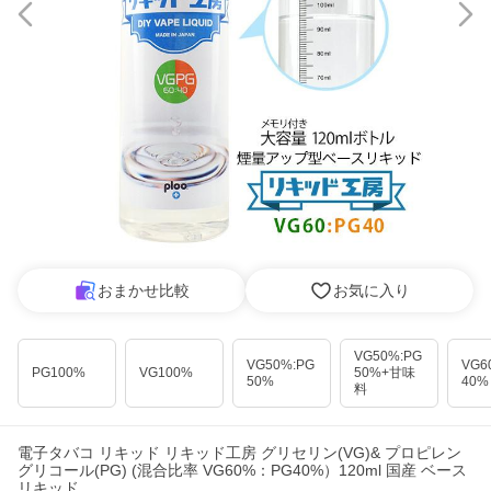
おまかせ比較
お気に入り
VG50%:PG
VG50%:PG
VG6
PG100%
VG100%
50%+甘味
50%
40%
料
電子タバコ リキッド リキッド工房 グリセリン(VG)& プロピレン
グリコール(PG) (混合比率 VG60%：PG40%）120ml 国産 ベース
リキッド