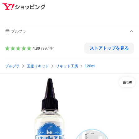
プルプラ
ストアトップを見る
4.80
（
997
件
）
プルプラ
国産リキッド
リキッド工房
120ml
1
/
8