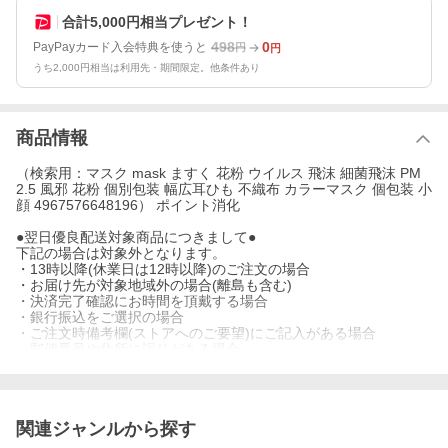
合計5,000円相当プレゼント！
498
0
PayPayカード入会特典を使うと
円
円
うち2,000円相当は利用先・期間限定。他条件あり
商品情報
（検索用：マスク mask ますく 花粉 ウイルス 飛沫 細菌飛沫 PM
2.5 風邪 花粉 個別包装 幅広耳ひも 不織布 カラーマスク 個包装 小
顔 4967576648196） ポイント消化
●翌日優良配送対象商品につきまして●
下記の場合は対象外となります。
・13時以降(休業日は12時以降)のご注文の場合
・お届け先が対象地域外の場合(離島も含む)
・決済完了確認にお時間を頂戴する場合
・銀行振込をご選択の場合
・ご注文時備考欄(ストアへのご要望)にご記入がある場合
・郵便番号や住所に誤りがある場合
・15点以上ご注文頂いた場合
・翌日優良配送対象外の商品とご一緒にご注文いただいた場合
[健康応援]
関連ジャンルから探す