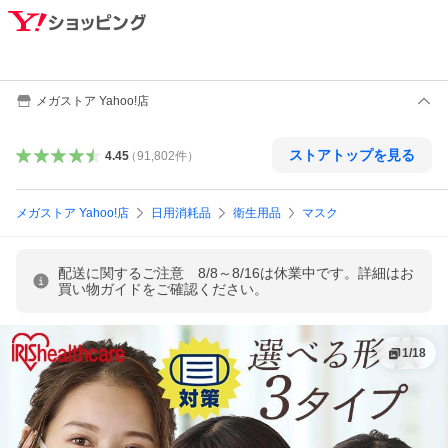
メガストア Yahoo!店
ストアトップを見る
4.45
（
91,802
件
）
メガストア Yahoo!店
日用消耗品
衛生用品
マスク
配送に関するご注意 8/8～8/16は休業中です。詳細はお
買い物ガイドをご確認ください。
1
/
18