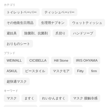
カテゴリ
トイレットペーパー
ティッシュペーパー
その他衛生日用品
生理用ナプキン
ウェットティッシュ
避妊具
除菌剤、抗菌剤
爪切り
ハンドソープ
おりものシート
ブランド
WEIMALL
CICIBELLA
Hill Stone
IRIS OHYAMA
ASKUL
ビースタイル
マスクモア
Fitty
firm
超快適マスク
キーワード
マスク
ますく
れいかんますく
マスク 接触冷感