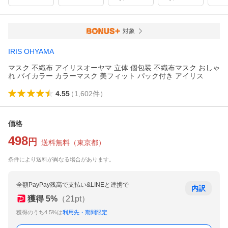
対象
IRIS OHYAMA
マスク 不織布 アイリスオーヤマ 立体 個包装 不織布マスク おしゃ
れ バイカラー カラーマスク 美フィット パック付き アイリス
4.55
（
1,602
件
）
価格
498
円
送料無料
（
東京都
）
条件により送料が異なる場合があります。
全額PayPay残高で支払い&LINEと連携で
内訳
獲得
5
%
（
21
pt）
獲得のうち4.5%は
利用先・期間限定