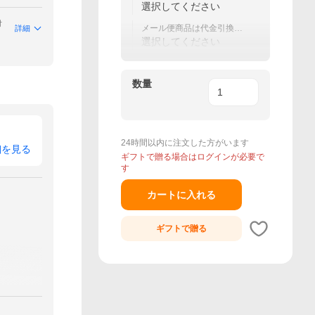
のご予約品です
選択してください
付
メール便商品は代金引換不
詳細
可です
選択してください
数量
24時間以内に注文した方がいます
細を見る
ギフトで贈る場合はログインが必要で
す
カートに入れる
ギフトで
贈る