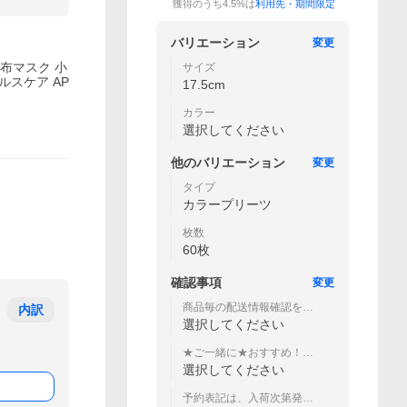
獲得のうち4.5%は
利用先・期間限定
バリエーション
変更
織布マスク 小
サイズ
ルスケア AP
17.5cm
カラー
選択してください
他の
バリエーション
変更
タイプ
カラープリーツ
枚数
60枚
確認事項
変更
商品毎の配送情報確認をお
内訳
願いします
選択してください
★ご一緒に★おすすめ！除菌
ウェットティッシュ
選択してください
予約表記は、入荷次第発送