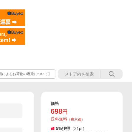
雨によるお荷物の遅延について】
価格
698
円
送料無料
（
東京都
）
5
%獲得
（
31
pt）