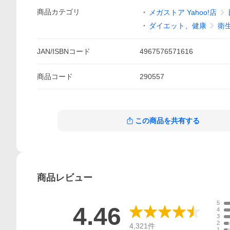
商品
カテゴリ
メガストア Yahoo!店
ダイエット、健康
衛
JAN/ISBNコード
4967576571616
商品
コード
290557
この商品を共有する
商品
レビュー
5
4.46
4
3
2
4,321
件
1