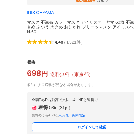
対象
IRIS OHYAMA
マスク 不織布 カラーマスク アイリスオーヤマ 60枚 不
さめ ふつう 大きめ おしゃれ プリーツマスク アイリスヘ
N-60
4.46
（
4,321
件
）
価格
698
円
送料無料
（
東京都
）
条件により送料が異なる場合があります。
全額PayPay残高で支払い&LINEと連携で
獲得
5
%
（
31
pt）
獲得のうち4.5%は
利用先・期間限定
ログインして確認