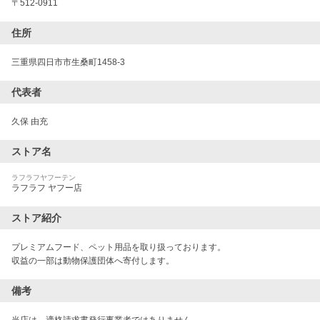
〒
512-0911
住所
三重県四日市市生桑町1458-3
代表者
久保 由充
ストア名
ラフラフヤフーテン
ラフラフ ヤフー店
ストア紹介
プレミアムフード、ペット用品を取り扱っております。

収益の一部は動物保護団体へ寄付します。
備考