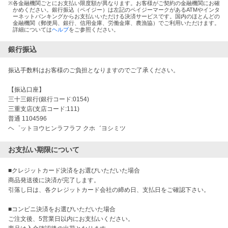
※
各金融機関ごとにお支払い限度額が異なります。お客様がご契約の金融機関にお確
かめください。銀行振込（ペイジー）は左記のペイジーマークがあるATMやインタ
ーネットバンキングからお支払いいただける決済サービスです。国内のほとんどの
金融機関（郵便局、銀行、信用金庫、労働金庫、農漁協）でご利用いただけます。
詳細については
ヘルプ
をご参照ください。
銀行振込
振込手数料はお客様のご負担となりますのでご了承ください。
【振込口座】
三十三銀行(銀行コード:0154)
三重支店(支店コード:111)
普通 1104596
ヘ゜ットヨウヒンラフラフ クホ゛ヨシミツ
お支払い期限について
■クレジットカード決済をお選びいただいた場合

商品発送後に決済が完了します。

引落し日は、各クレジットカード会社の締め日、支払日をご確認下さい。

■コンビニ決済をお選びいただいた場合

ご注文後、5営業日以内にお支払いください。
