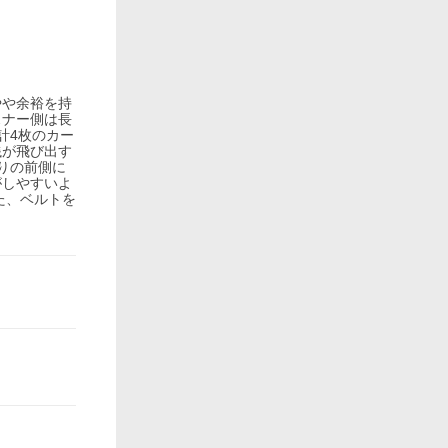
やや余裕を持
スナー側は長
計4枚のカー
銭が飛び出す
りの前側に
がしやすいよ
た、ベルトを