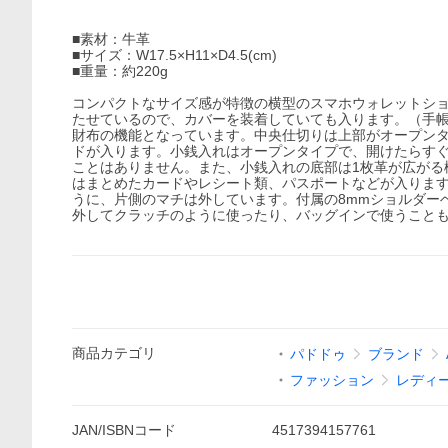
■素材：牛革
■サイズ：W17.5×H11×D4.5(cm)
■重量：約220g
コンパクトなサイズ感が特徴の横型のスマホウォレットシ
たせているので、カバーを装着していても入ります。（手
財布の機能となっています。中央仕切りは上部がオープンタ
ドが入ります。小銭入れはオープンタイプで、開けたらす
ことはありません。また、小銭入れの底部は1枚革が広がる
はまとめたカードやレシート類、パスポートなどが入りま
うに、片側のマチは外しています。付属の8mmショルダー
外してクラッチのように使ったり、バッグインで使うこと
商品
カテゴリ
パドドゥ
ブランド
ファッション
レディ
JAN/ISBNコード
4517394157761