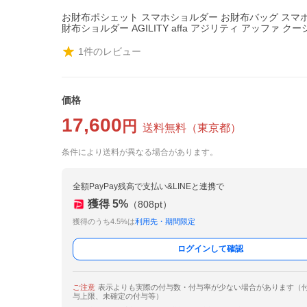
お財布ポシェット スマホショルダー お財布バッグ スマ
財布ショルダー AGILITY affa アジリティ アッファ クー
1
件のレビュー
価格
17,600
円
送料無料
（
東京都
）
条件により送料が異なる場合があります。
全額PayPay残高で支払い&LINEと連携で
獲得
5
%
（
808
pt）
獲得のうち4.5%は
利用先・期間限定
ログインして確認
ご注意
表示よりも実際の付与数・付与率が少ない場合があります（
与上限、未確定の付与等）