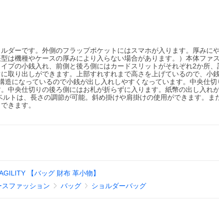
ョルダーです。外側のフラップポケットにはスマホが入ります。厚みに
帳型は機種やケースの厚みにより入らない場合があります。）本体ファ
イプの小銭入れ、前側と後ろ側にはカードスリットがそれぞれ2か所、
ぐに取り出しができます。上部すれすれまで高さを上げているので、小
構造になっているので小銭が出し入れしやすくなっています。中央仕切
す。中央仕切りの後ろ側にはお札が折らずに入ります。紙幣の出し入れ
ベルトは、長さの調節が可能。斜め掛けや肩掛けの使用ができます。ま
もできます。
AGILITY 【バッグ 財布 革小物】
ースファッション
バッグ
ショルダーバッグ