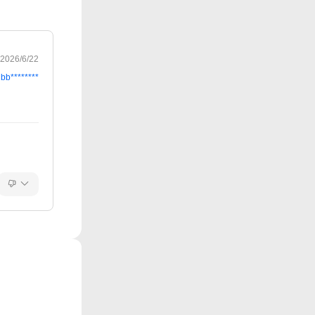
2026/6/22
bb********