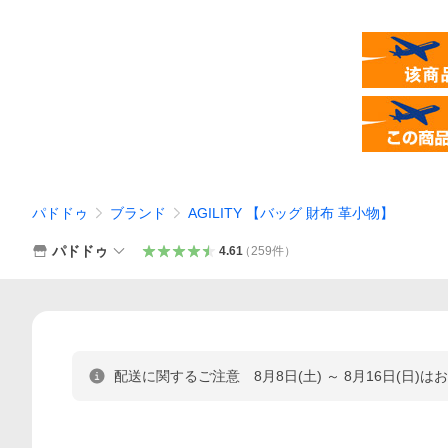
パドドゥ
ブランド
AGILITY 【バッグ 財布 革小物】
パドドゥ
4.61
（
259
件
）
配送に関するご注意 8月8日(土) ～ 8月16日(日)