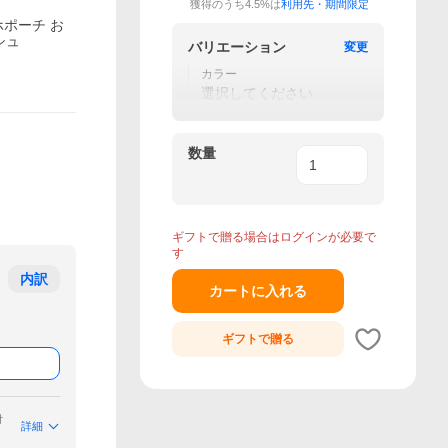
獲得のうち4.5%は
利用先・期間限定
ホポーチ お
シュ
バリエーション
変更
カラー
選択してください
数量
ギフトで贈る場合はログインが必要で
す
内訳
カートに入れる
ギフトで
贈る
付
詳細