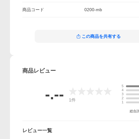
商品
コード
0200-mb
この商品を共有する
商品
レビュー
5
-.--
4
3
2
1
件
1
総合
レビュー一覧