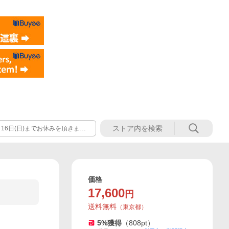
月16日(日)までお休みを頂きま
価格
17,600
円
送料無料
（
東京都
）
5
%獲得
（
808
pt）