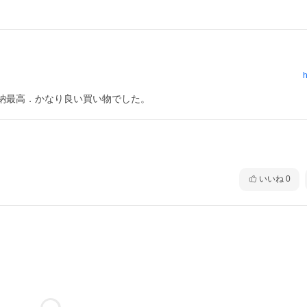
h
納最高．かなり良い買い物でした。
いいね
0