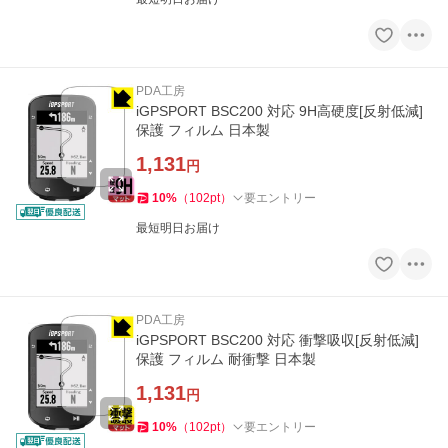
PDA工房
iGPSPORT BSC200 対応 9H高硬度[反射低減]
保護 フィルム 日本製
1,131
円
10
%
（
102
pt
）
要エントリー
最短明日お届け
PDA工房
iGPSPORT BSC200 対応 衝撃吸収[反射低減]
保護 フィルム 耐衝撃 日本製
1,131
円
10
%
（
102
pt
）
要エントリー