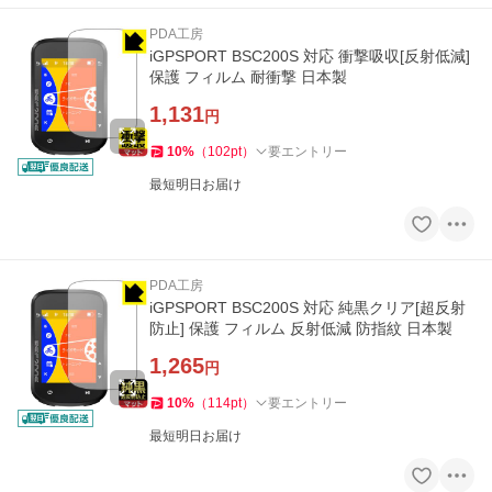
PDA工房
iGPSPORT BSC200S 対応 衝撃吸収[反射低減]
保護 フィルム 耐衝撃 日本製
1,131
円
10
%
（
102
pt
）
要エントリー
最短明日お届け
PDA工房
iGPSPORT BSC200S 対応 純黒クリア[超反射
防止] 保護 フィルム 反射低減 防指紋 日本製
1,265
円
10
%
（
114
pt
）
要エントリー
最短明日お届け