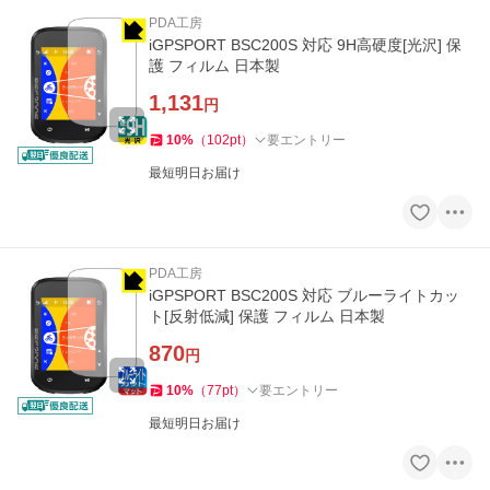
PDA工房
iGPSPORT BSC200S 対応 9H高硬度[光沢] 保
護 フィルム 日本製
1,131
円
10
%
（
102
pt
）
要エントリー
最短明日お届け
PDA工房
iGPSPORT BSC200S 対応 ブルーライトカッ
ト[反射低減] 保護 フィルム 日本製
870
円
10
%
（
77
pt
）
要エントリー
最短明日お届け