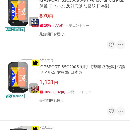
iGPSPORT BSC200S 対応 Perfect Shield Plus
保護 フィルム 反射低減 防指紋 日本製
870
円
10
%
（
77
pt
）
要エントリー
最短明日お届け
PDA工房
iGPSPORT BSC200S 対応 衝撃吸収[光沢] 保護
フィルム 耐衝撃 日本製
1,131
円
10
%
（
102
pt
）
要エントリー
最短明日お届け
PDA工房