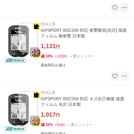
PDA工房
iGPSPORT BSC200 対応 衝撃吸収[光沢] 保護
フィルム 耐衝撃 日本製
1,131
円
10
%
（
102
pt
）
要エントリー
最短明日お届け
PDA工房
iGPSPORT BSC200 対応 キズ自己修復 保護
フィルム 光沢 日本製
1,017
円
10
%
（
92
pt
）
要エントリー
最短明日お届け