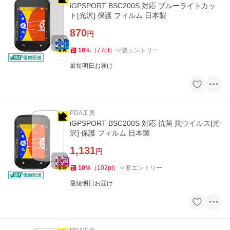
iGPSPORT BSC200S 対応 ブルーライトカッ
ト[光沢] 保護 フィルム 日本製
870
円
10
%
（
77
pt
）
要エントリー
最短明日お届け
PDA工房
iGPSPORT BSC200S 対応 抗菌 抗ウイルス[光
沢] 保護 フィルム 日本製
1,131
円
10
%
（
102
pt
）
要エントリー
最短明日お届け