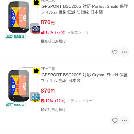
PDA工房
iGPSPORT BSC200S 対応 Perfect Shield 保護
フィルム 反射低減 防指紋 日本製
870
円
10
%
（
77
pt
）
要エントリー
最短明日お届け
PDA工房
iGPSPORT BSC200S 対応 Crystal Shield 保護
フィルム 光沢 日本製
870
円
10
%
（
77
pt
）
要エントリー
最短明日お届け