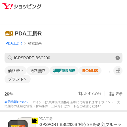
PDA工房R
PDA工房R
検索結果
価格帯
送料無料
すべての条
ブランド
26
件
おすすめ順
表示
表示情報について
｜ポイントは原則税抜価格を基準に付与されます｜ポイント・支
払額等の正確な情報（付与条件・上限等）はカートをご確認ください
PDA工房
iGPSPORT BSC200S 対応 9H高硬度[ブルーラ