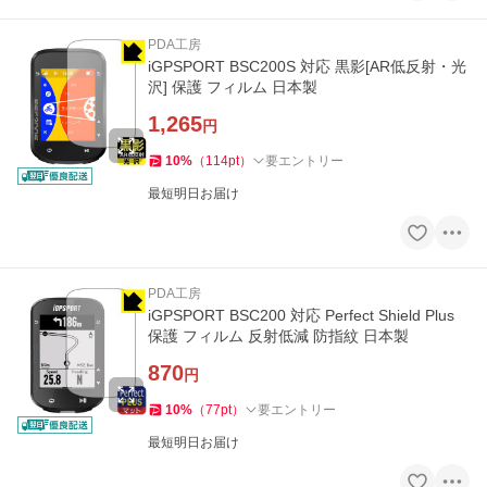
PDA工房
iGPSPORT BSC200S 対応 黒影[AR低反射・光
沢] 保護 フィルム 日本製
1,265
円
10
%
（
114
pt
）
要エントリー
最短明日お届け
PDA工房
iGPSPORT BSC200 対応 Perfect Shield Plus
保護 フィルム 反射低減 防指紋 日本製
870
円
10
%
（
77
pt
）
要エントリー
最短明日お届け