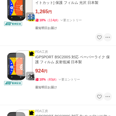
イトカット] 保護 フィルム 光沢 日本製
1,265
円
10
%
（
114
pt
）
要エントリー
最短明日お届け
PDA工房
iGPSPORT BSC200S 対応 ペーパーライク 保
護 フィルム 反射低減 日本製
924
円
10
%
（
83
pt
）
要エントリー
最短明日お届け
PDA工房