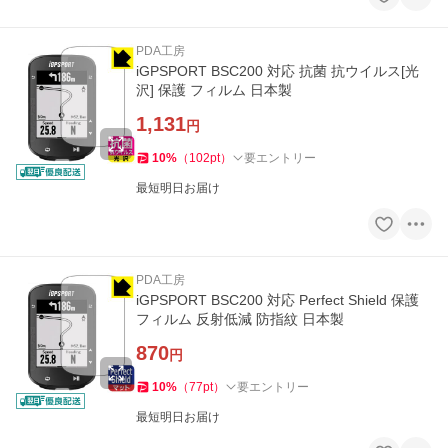
PDA工房
iGPSPORT BSC200 対応 抗菌 抗ウイルス[光
沢] 保護 フィルム 日本製
1,131
円
10
%
（
102
pt
）
要エントリー
最短明日お届け
PDA工房
iGPSPORT BSC200 対応 Perfect Shield 保護
フィルム 反射低減 防指紋 日本製
870
円
10
%
（
77
pt
）
要エントリー
最短明日お届け