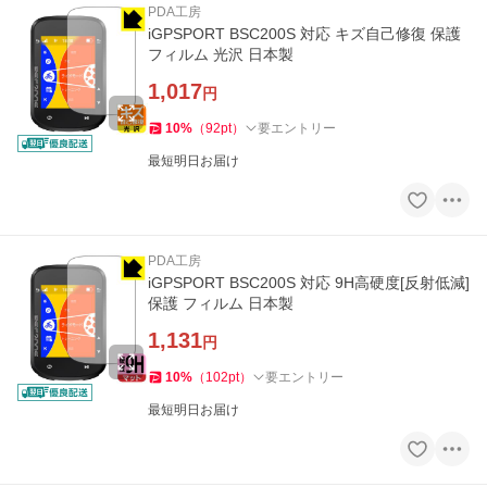
PDA工房
iGPSPORT BSC200S 対応 キズ自己修復 保護
フィルム 光沢 日本製
1,017
円
10
%
（
92
pt
）
要エントリー
最短明日お届け
PDA工房
iGPSPORT BSC200S 対応 9H高硬度[反射低減]
保護 フィルム 日本製
1,131
円
10
%
（
102
pt
）
要エントリー
最短明日お届け