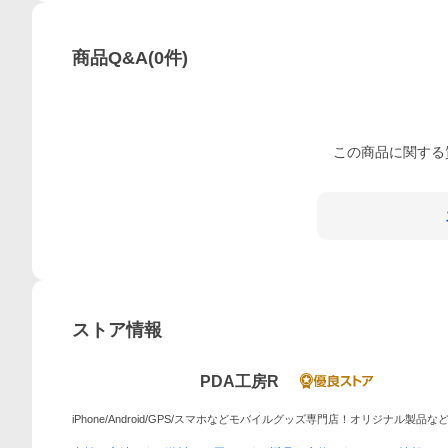
商品Q&A
(
0
件)
この
商品
に関する
ストア情報
PDA工房R
iPhone/Android/GPS/スマホなどモバイルグッズ専門店！オリジナル