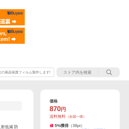
状の液晶保護フィルム製作します!
価格
870
円
送料無料
（
全国一律
）
5
%獲得
（
38
pt）
ム 反射低減 防