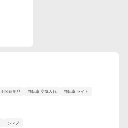
マホ関連用品
自転車 空気入れ
自転車 ライト
）
シマノ