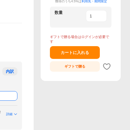
獲得のうち4.5%は
利用先・期間限定
数量
ギフトで贈る場合はログインが必要で
す
カートに入れる
ギフトで
贈る
内訳
付
詳細