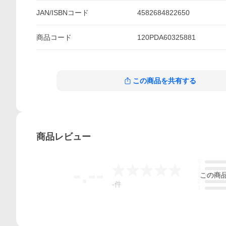
JAN/ISBNコード
4582684822650
商品
コード
120PDA60325881
この商品を共有する
商品
レビュー
5
-.--
4
この
商
3
2
-
件
1