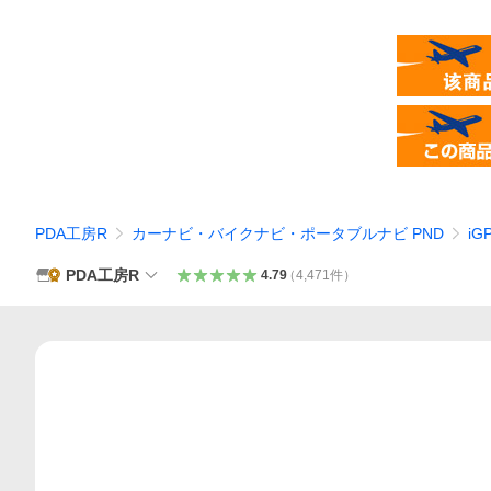
PDA工房R
カーナビ・バイクナビ・ポータブルナビ PND
iG
PDA工房R
4.79
（
4,471
件
）