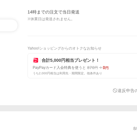
14時までの注文で当日発送
※休業日は発送されません。
Yahoo!ショッピングからのオトクなお知らせ
合計5,000円相当プレゼント！
870
0
PayPayカード入会特典を使うと
円
円
うち2,000円相当は利用先・期間限定。他条件あり
違反申告
8