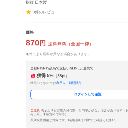
指紋 日本製
0
件のレビュー
価格
870
円
送料無料
（
全国一律
）
条件により送料が異なる場合があります。
全額PayPay残高で支払い&LINEと連携で
獲得
5
%
（
38
pt）
獲得のうち4.5%は
利用先・期間限定
ログインして確認
ご注意
表示よりも実際の付与数・付与率が少ない場合があります（
与上限、未確定の付与等）
原則税抜価格が対象です。特典詳細は内訳でご確認ください。