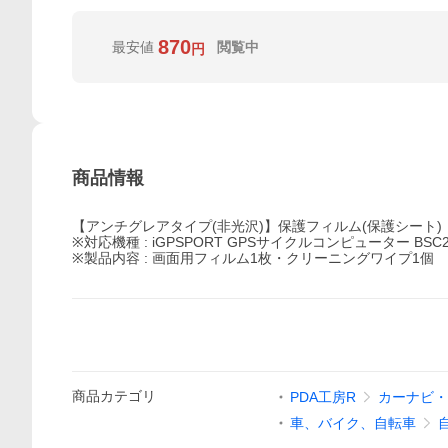
870
最安値
閲覧中
円
商品情報
【アンチグレアタイプ(非光沢)】保護フィルム(保護シート)
※対応機種 : iGPSPORT GPSサイクルコンピューター BS
※製品内容 : 画面用フィルム1枚・クリーニングワイプ1個
商品
カテゴリ
PDA工房R
カーナビ・
車、バイク、自転車