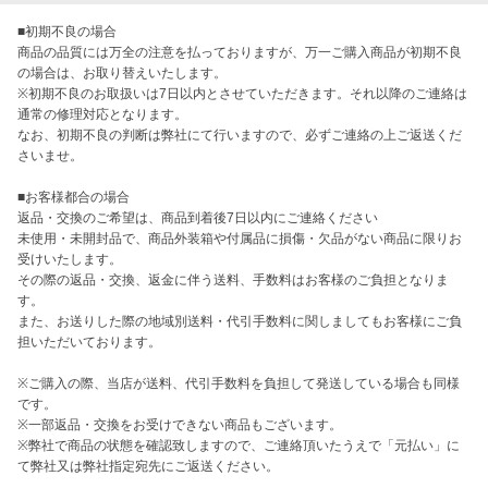
■初期不良の場合

商品の品質には万全の注意を払っておりますが、万一ご購入商品が初期不良
の場合は、お取り替えいたします。

※初期不良のお取扱いは7日以内とさせていただきます。それ以降のご連絡は
通常の修理対応となります。

なお、初期不良の判断は弊社にて行いますので、必ずご連絡の上ご返送くだ
さいませ。

■お客様都合の場合

返品・交換のご希望は、商品到着後7日以内にご連絡ください

未使用・未開封品で、商品外装箱や付属品に損傷・欠品がない商品に限りお
受けいたします。

その際の返品・交換、返金に伴う送料、手数料はお客様のご負担となりま
す。

また、お送りした際の地域別送料・代引手数料に関しましてもお客様にご負
担いただいております。

※ご購入の際、当店が送料、代引手数料を負担して発送している場合も同様
です。

※一部返品・交換をお受けできない商品もございます。

※弊社で商品の状態を確認致しますので、ご連絡頂いたうえで「元払い」に
て弊社又は弊社指定宛先にご返送ください。
