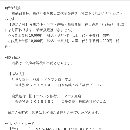
■代金引換

　・商品到着時、商品と引き換えに代金を運送会社にお支払いただくシステ
ムです。

　【運送会社】佐川急便・ヤマト運輸・西濃運輸・福山通運 他（商品・地域
により変わります。業者指定はできません）

　◇お買上金額 10,000円（税込・送料別）以上：代引手数料＝無料

　◇お買上金額 10,000円（税込・送料別）未満：代引手数料＝330円（税
込）

■銀行振込

　・商品はご入金確認後の出荷となります。

　【振込先】

　　りそな銀行　池袋 （イケブクロ）支店

　　　当座預金 ７５１８１４　　口座名義：株式会社ビジコム

　　楽天銀行（旧イーバンク銀行）　マーチ支店

　　　普通預金 ７０１８５８２　　口座名義：株式会社ビジコム

　※ご入金時の手数料はお客様ご負担とさせていただきます。

■クレジットカード

　【取扱カード】　VISA / MASTER / JCB / AMEX / ダイナース