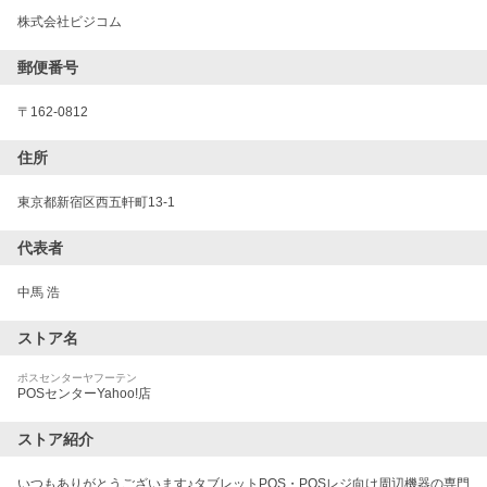
株式会社ビジコム
郵便番号
〒
162-0812
住所
東京都新宿区西五軒町13-1
代表者
中馬 浩
ストア名
ポスセンターヤフーテン
POSセンターYahoo!店
ストア紹介
いつもありがとうございます♪タブレットPOS・POSレジ向け周辺機器の専門