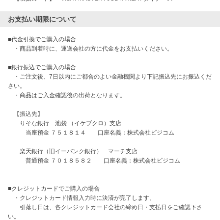
お支払い期限について
■代金引換でご購入の場合

　・商品到着時に、運送会社の方に代金をお支払いください。

■銀行振込でご購入の場合

　・ご注文後、7日以内にご都合のよい金融機関より下記振込先にお振込くだ
さい。

　・商品はご入金確認後の出荷となります。

　【振込先】

　　りそな銀行　池袋 （イケブクロ）支店

　　　当座預金 ７５１８１４　　口座名義：株式会社ビジコム

　　楽天銀行（旧イーバンク銀行）　マーチ支店

　　　普通預金 ７０１８５８２　　口座名義：株式会社ビジコム

■クレジットカードでご購入の場合

　・クレジットカード情報入力時に決済が完了します。

　　引落し日は、各クレジットカード会社の締め日・支払日をご確認下さ
い。