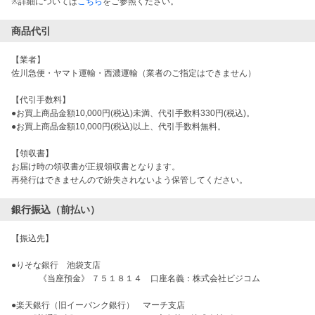
※詳細については
こちら
をご参照ください。
商品代引
【業者】
佐川急便・ヤマト運輸・西濃運輸（業者のご指定はできません）
【代引手数料】
●お買上商品金額10,000円(税込)未満、代引手数料330円(税込)。
●お買上商品金額10,000円(税込)以上、代引手数料無料。
【領収書】
お届け時の領収書が正規領収書となります。
再発行はできませんので紛失されないよう保管してください。
銀行振込（前払い）
【振込先】
●りそな銀行 池袋支店
《当座預金》 ７５１８１４ 口座名義：株式会社ビジコム
●楽天銀行（旧イーバンク銀行） マーチ支店