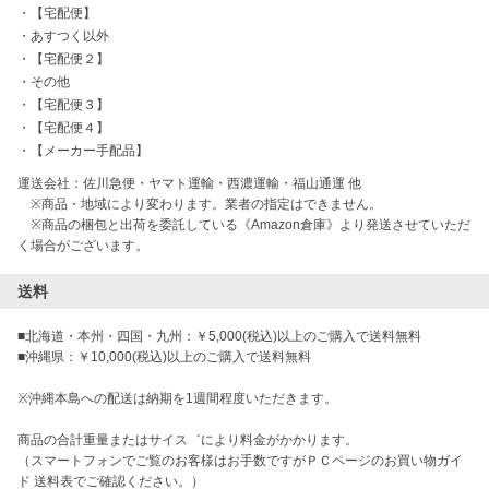
・
【宅配便】
・
あすつく以外
・
【宅配便２】
・
その他
・
【宅配便３】
・
【宅配便４】
・
【メーカー手配品】
運送会社：佐川急便・ヤマト運輸・西濃運輸・福山通運 他

　※商品・地域により変わります。業者の指定はできません。

　※商品の梱包と出荷を委託している《Amazon倉庫》より発送させていただ
く場合がございます。
送料
■北海道・本州・四国・九州：￥5,000(税込)以上のご購入で送料無料

■沖縄県：￥10,000(税込)以上のご購入で送料無料

※沖縄本島への配送は納期を1週間程度いただきます。

商品の合計重量またはサイス゛により料金がかかります。

（スマートフォンでご覧のお客様はお手数ですがＰＣページのお買い物ガイ
ド 送料表でご確認ください。）
