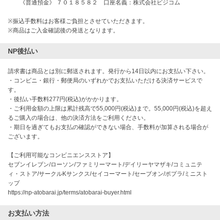
《普通預金》 ７０１８５８２ 口座名義：株式会社ビジコム
※振込手数料はお客様ご負担とさせていただきます。
※商品はご入金確認後の発送となります。
NP後払い
請求書は商品とは別に郵送されます。発行から14日以内にお支払い下さい。
・コンビニ・銀行・郵便局のいずれかでお支払いただける決済サービスで
す。
・後払い手数料277円(税込)がかかります。
・ご利用金額の上限は累計残高で55,000円(税込)まで。55,000円(税込)を超え
るご購入の場合は、他の決済方法をご利用ください。
・期日を過ぎてもお支払の確認ができない場合、手数料が加算される場合が
ございます。
【ご利用可能なコンビニエンスストア】
セブンイレブン/ローソン/ファミリーマート/デイリーヤマザキ/コミュニテ
ィ・ストア/サークルKサンクス/セイコーマート/セーブオン/ポプラ/ミニスト
ップ
https://np-atobarai.jp/terms/atobarai-buyer.html
お支払い方法