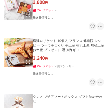
2,808
円
5
%
（
131
pt
）
発送日情報なし
横浜ロリケット 10個入 フランス 修道院 レシ
ピ 一つ一つ手づくり 手土産 横浜土産 帰省土産
お土産 プレゼント 贈り物 ギフト
3,240
円
9
%
（
271
pt
）
要エントリー
発送日情報なし
クレメ プチアソートボックス ギフト詰め合わ
せ