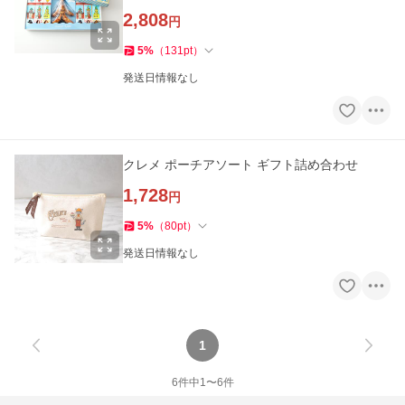
レゼント 贈り物 ギフト
2,808
円
5
%
（
131
pt
）
発送日情報なし
クレメ ポーチアソート ギフト詰め合わせ
1,728
円
5
%
（
80
pt
）
発送日情報なし
1
6
件中
1
〜
6
件