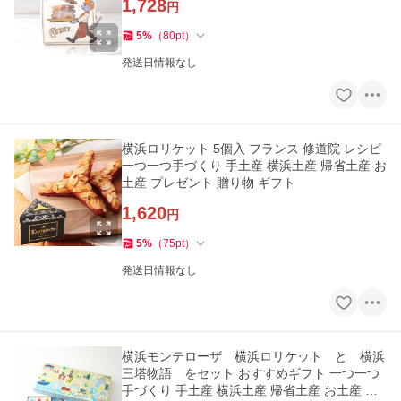
1,728
円
5
%
（
80
pt
）
発送日情報なし
横浜ロリケット 5個入 フランス 修道院 レシピ
一つ一つ手づくり 手土産 横浜土産 帰省土産 お
土産 プレゼント 贈り物 ギフト
1,620
円
5
%
（
75
pt
）
発送日情報なし
横浜モンテローザ 横浜ロリケット と 横浜
三塔物語 をセット おすすめギフト 一つ一つ
手づくり 手土産 横浜土産 帰省土産 お土産 プ