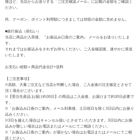
後ほど、当店からお送りする「ご注文確認メール」に記載の金額をご確認く
ださい。

尚、クーポン、ポイント利用額につきましては領収の金額に含めません。

■銀行振込（前払い）

当店に商品が入荷後、『お振込み口座のご案内』 メールをお送りいたしま
す。

それまではお振込みをされずお待ちください。ご入金確認後、速やかに発送
いたします。

お支払い総額＝商品代金合計+送料

【ご注意事項】

※高額、大量ご注文など当店が判断した場合、ご入金後の注文確定とさせて
頂く場合がございます。

※【受注生産品:お届け約30日】の商品はご入金後、お届けまで約30日必要で
す。

※「お振込み口座のご案内」メール到着後、土日祝日を除く3日以内にお振り
込みください。

※3日を越えた場合はキャンセル扱いとさせていただきます。3日以内にお振
込みが難しい場合はお電話またはメールにてご相談ください。

※『お振込み口座のご案内』が届かない場合はお電話またはメールにてご相
談ください。
