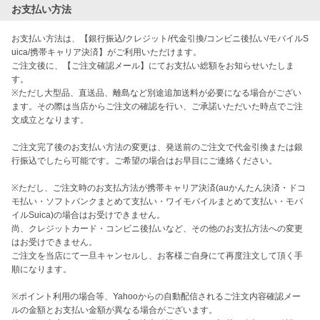
お支払い方法
お支払い方法は、【銀行振込/クレジット/代金引換/コンビニ後払い/モバイルS
uica/携帯キャリア決済】がご利用いただけます。

ご注文後に、【ご注文確認メール】にてお支払い総額をお知らせいたしま
す。

※ただし大型品、直送品、離島など別途追加送料が必要になる場合がござい
ます。その際は当店からご注文の確認を行い、ご承諾いただいた時点でご注
文成立となります。

ご注文完了後のお支払い方法の変更は、発送前のご注文で代金引換または銀
行振込でしたら可能です。ご希望の場合はお早目にご連絡ください。

※ただし、ご注文時のお支払方法が携帯キャリア決済(auかんたん決済・ドコ
モ払い・ソフトバンクまとめて支払い・ワイモバイルまとめて支払い・モバ
イルSuica)の場合はお受けできません。

尚、クレジットカード・コンビニ後払いなど、その他のお支払方法への変更
はお受けできません。

ご注文を当店にて一旦キャンセルし、お客様ご自身にて再度注文して頂く手
順になります。

※ポイント利用の場合等、Yahooからの自動配信されるご注文内容確認メー
ルの金額とお支払い金額が異なる場合がございます。
