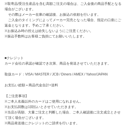
※取寄品/受注生産品を含む高額ご注文の場合は、ご入金後の商品手配となる
場合がございます。 

　その際はメーカー在庫の確認後、お振込の依頼を行います。 

　ご入金のタイミングによってメーカー完売となった場合、指定の口座にご
返金となります。予めご了承ください。

※お振込み時の控えは紛失しないようにご注意ください。

※振込手数料はお客様ご負担にてお願いいたします。

■クレジット

カード会社の承認が確認でき次第、商品を発送させていただきます。

取扱カード：VISA / MASTER / JCB / Diners / AMEX / Yahoo!JAPAN

お支払い総額＝商品代金合計+送料

【ご注意事項】

※ご本人名義以外のカードはご使用になれません。

※お支払回数は1回払いとさせていただきます。

※当店が高額、大量ご注文と判断した場合、ご本人確認後に注文成立とさせ
て頂く場合がございます。

※商品発送後にクレジットのご請求を行います。
