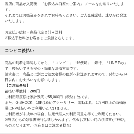
当店に商品が入荷後、『お振込み口座のご案内』 メールをお送りいたしま
す。
それまではお振込みをされずお待ちください。ご入金確認後、速やかに発送
いたします。
お支払い総額＝商品代金合計＋送料
※振込手数料はお客さまご負担となります。
コンビニ後払い
商品の到着を確認してから、「コンビニ」「郵便局」「銀行」「LINE Pay」
で、後払いできる安心・簡単な決済方法です。
請求書は、商品とは別にご注文者様の住所へ郵送されますので、発行から14
日以内にお支払いをお願いします。
【ご注意事項】
後払い手数料：
209円
ご利用限度額は累計残高で55,000円（税込）迄です。
また、G-SHOCK、18K(18金)アクセサリー、電動工具、1万円以上の白物家
電はNP後払いをご利用いただけません。
ご利用者が未成年の場合、法定代理人の利用同意を得てご利用ください。
※当店からの領収書発行は致しかねます。代金お支払い時の領収書が正式な
ものとなります。(※宛名はご注文者様名)