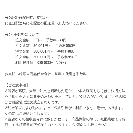
■代金引換(配達時お支払い)

代金は配達時に宅配便の配送員へお支払いください。

●代引手数料について

　　　注文金額　1円～　手数料330円

　　　注文金額　30,001円～　手数料550円

　　　注文金額　100,001円～　手数料880円

　　　注文金額　200,001円～　手数料990円

　　　利用限度額：300,000円（税込）

お支払い総額＝商品代金合計＋送料＋代引き手数料

【ご注意事項】

※当店が高額、大量ご注文と判断した場合、ご本人確認もしくは、決済方法
を「銀行振込」に変更のお願いをさせていただく場合がございます。その際
はご確認後に注文成立となります。

※配送業者および地域によって代金引換がご利用できない場合があります。
その際はご連絡いたします。

※当店からの領収書発行は致しかねます。商品到着の際に、宅配業者よりお
渡しする領収書が正式なものとなります。(※宛名はお届け先名)
