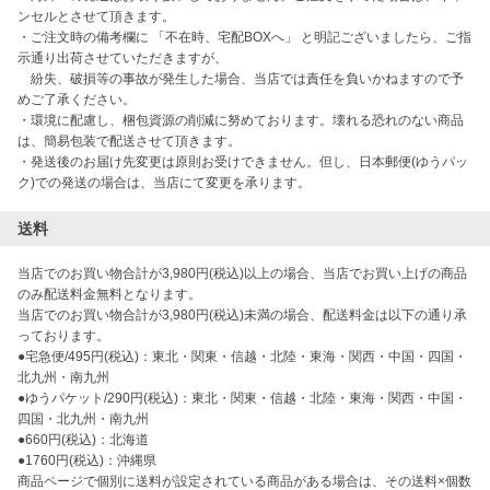
ンセルとさせて頂きます。

・ご注文時の備考欄に 「不在時、宅配BOXへ」 と明記ございましたら、ご指
示通り出荷させていただきますが、

　紛失、破損等の事故が発生した場合、当店では責任を負いかねますので予
めご了承ください。

・環境に配慮し、梱包資源の削減に努めております。壊れる恐れのない商品
は、簡易包装で配送させて頂きます。

・発送後のお届け先変更は原則お受けできません。但し、日本郵便(ゆうパッ
ク)での発送の場合は、当店にて変更を承ります。
送料
当店でのお買い物合計が3,980円(税込)以上の場合、当店でお買い上げの商品
のみ配送料金無料となります。

当店でのお買い物合計が3,980円(税込)未満の場合、配送料金は以下の通り承
っております。

●宅急便/495円(税込)：東北・関東・信越・北陸・東海・関西・中国・四国・
北九州・南九州

●ゆうパケット/290円(税込)：東北・関東・信越・北陸・東海・関西・中国・
四国・北九州・南九州

●660円(税込)：北海道

●1760円(税込)：沖縄県

商品ページで個別に送料が設定されている商品がある場合は、その送料×個数