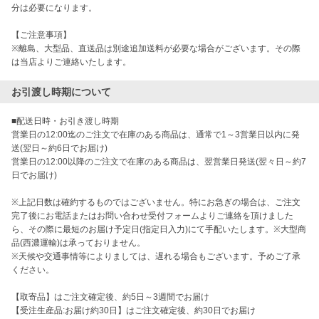
分は必要になります。

【ご注意事項】

※離島、大型品、直送品は別途追加送料が必要な場合がございます。その際
は当店よりご連絡いたします。
お引渡し時期について
■配送日時・お引き渡し時期

営業日の12:00迄のご注文で在庫のある商品は、通常で1～3営業日以内に発
送(翌日～約6日でお届け)

営業日の12:00以降のご注文で在庫のある商品は、翌営業日発送(翌々日～約7
日でお届け)

※上記日数は確約するものではございません。特にお急ぎの場合は、ご注文
完了後にお電話またはお問い合わせ受付フォームよりご連絡を頂けました
ら、その際に最短のお届け予定日(指定日入力)にて手配いたします。※大型商
品(西濃運輸)は承っておりません。

※天候や交通事情等によりましては、遅れる場合もございます。予めご了承
ください。

【取寄品】はご注文確定後、約5日～3週間でお届け

【受注生産品:お届け約30日】はご注文確定後、約30日でお届け
