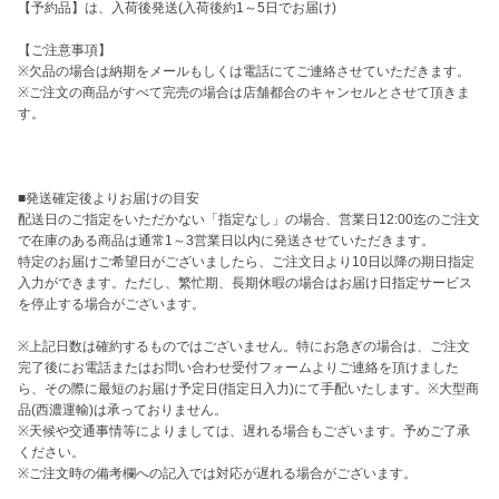
【予約品】は、入荷後発送(入荷後約1～5日でお届け)

【ご注意事項】

※欠品の場合は納期をメールもしくは電話にてご連絡させていただきます。

※ご注文の商品がすべて完売の場合は店舗都合のキャンセルとさせて頂きま
す。

■発送確定後よりお届けの目安

配送日のご指定をいただかない「指定なし」の場合、営業日12:00迄のご注文
で在庫のある商品は通常1～3営業日以内に発送させていただきます。

特定のお届けご希望日がございましたら、ご注文日より10日以降の期日指定
入力ができます。ただし、繁忙期、長期休暇の場合はお届け日指定サービス
を停止する場合がございます。

※上記日数は確約するものではございません。特にお急ぎの場合は、ご注文
完了後にお電話またはお問い合わせ受付フォームよりご連絡を頂けました
ら、その際に最短のお届け予定日(指定日入力)にて手配いたします。※大型商
品(西濃運輸)は承っておりません。

※天候や交通事情等によりましては、遅れる場合もございます。予めご了承
ください。

※ご注文時の備考欄への記入では対応が遅れる場合がございます。
