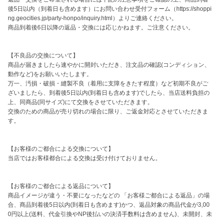
後5日以内（到着日も含めます）にお問い合わせ受付フォーム（https://shoppi
ng.geocities.jp/party-honpo/inquiry.html）よりご連絡ください。

商品到着後6日以降の返品・交換には応じかねます。ご注意ください。

【不良品の交換について】 

商品が届きましたら速やかに開封いただき、注文品の確認(コンディション、
動作など)をお願いいたします。 

万一、汚損・破損・縫製不良（着用に支障をきたす程度）など初期不良がご
ざいましたら、到着後5日以内(到着日も含めます)でしたら、当店送料負担の
上、同商品(同サイズ)にて交換をさせていただきます。 

交換のための商品が売り切れの場合に限り、ご返金対応とさせていただきま
す。 

【お客様のご都合による交換について】 

当店ではお客様都合による交換は受け付けておりません。

【お客様のご都合による返品について】 

商品イメージが違う・不要になったなどの 「お客様ご都合による返品」の場
合、商品到着後5日以内(到着日も含めます)かつ、返品対象の商品代金が3,00
0円以上(送料、代金引換やNP後払いの決済手数料は含めません)、未開封、未