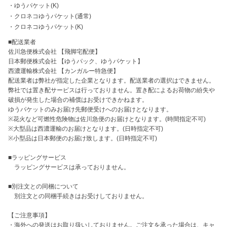
・
ゆうパケット(K)
・
クロネコゆうパケット(通常)
・
クロネコゆうパケット(K)
■配送業者

佐川急便株式会社 【飛脚宅配便】

日本郵便株式会社 【ゆうパック、ゆうパケット】

西濃運輸株式会社 【カンガルー特急便】

配送業者は弊社が指定した企業となります。配送業者の選択はできません。

弊社では置き配サービスは行っておりません。置き配によるお荷物の紛失や
破損が発生した場合の補償はお受けできかねます。

ゆうパケットのみお届け先郵便受けへのお届けとなります。

※花火など可燃性危険物は佐川急便のお届けとなります。(時間指定不可)

※大型品は西濃運輸のお届けとなります。(日時指定不可)

※小型品は日本郵便のお届け致します。(日時指定不可)

■ラッピングサービス

　ラッピングサービスは承っておりません。

■別注文との同梱について

　別注文との同梱手続きはお受けしておりません。

【ご注意事項】

・海外への発送はお取り扱いしておりません。ご注文を承った場合は、キャ