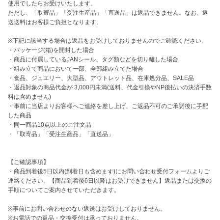
使用でしたらお受けいたします。 

ただし、「取寄品」「受注生産品」「直送品」は返品できません。なお、返
送送料はお客様ご負担となります。 

※下記に該当する場合は返品をお受けしておりませんのでご確認ください。

・パッケージ(箱)を開封した場合

・商品に付属しているJANシール、タグ類などを切り離した場合

・組み立て商品において一部、全部組み立てた場合

・食品、ジュエリー、大型品、アウトレット品、在庫処分品、SALE品

・返品対象の商品代金が 3,000円未満(送料、代金引換やNP後払いの決済手数
料は含めません)

・事前に当店よりお客様へご連絡を差し上げ、ご返品不可のご承諾後に手配
した商品

・同一商品10点以上のご注文品

・「取寄品」「受注生産品」「直送品」

【ご確認事項】

・商品到着後5日以内(到着日も含めます)にお問い合わせ受付フォームよりご
連絡ください。【商品到着後6日以降はお受けできません】返品または交換の
手順についてご案内させていただきます。

※事前にお問い合わせのない返送はお受けしておりません。

※お電話での返品・交換受付は承っておりません。
