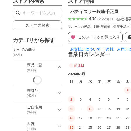
ストア内検索
ストア情報
パティスリー銀座千疋屋
会社概
4.70
（
2,228
件
）
ストア内検索
フルーツの老舗、1894年創業「銀座千疋
このストアをお気に入り
カテゴリから探す
お支払いについて
送料、お届け
すべての商品
営業日カレンダー
(
88
件)
商品一覧
定休日
(
88
件)
2026年8月
日
月
火
水
木
金
土
贈答品
1
(
42
件)
2
3
4
5
6
7
8
ご自宅用
9
10
11
12
13
14
15
(
39
件)
16
17
18
19
20
21
22
内祝
23
24
25
26
27
28
29
(
10
件)