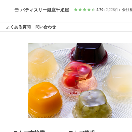
会社
パティスリー銀座千疋屋
4.70
（
2,228
件
）
よくある質問
問い合わせ