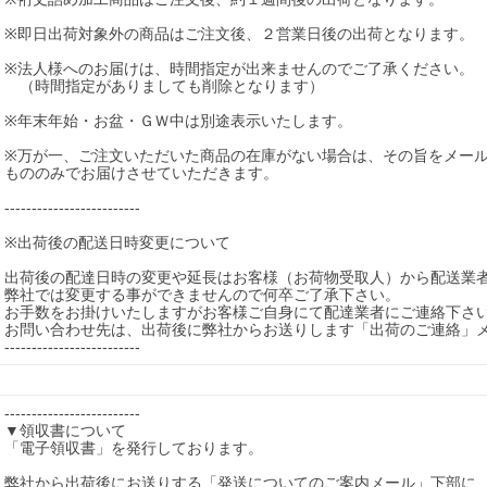
※即日出荷対象外の商品はご注文後、２営業日後の出荷となります。

※法人様へのお届けは、時間指定が出来ませんのでご了承ください。

　（時間指定がありましても削除となります）

※年末年始・お盆・ＧＷ中は別途表示いたします。

※万が一、ご注文いただいた商品の在庫がない場合は、その旨をメー
もののみでお届けさせていただきます。

-------------------------

※出荷後の配送日時変更について

出荷後の配達日時の変更や延長はお客様（お荷物受取人）から配送業者
弊社では変更する事ができませんので何卒ご了承下さい。

お手数をお掛けいたしますがお客様ご自身にて配達業者にご連絡下さい
お問い合わせ先は、出荷後に弊社からお送りします「出荷のご連絡」メ
-------------------------
-------------------------

▼領収書について

「電子領収書」を発行しております。

弊社から出荷後にお送りする「発送についてのご案内メール」下部に、P