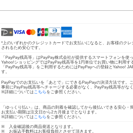
*上のいずれかのクレジットカードでお支払いになると、お客様のクレ
されるため安心です。
「PayPay残高等」はPayPay株式会社が提供するスマートフォン
Yahoo!ショッピングではPayPay残高等を1円単位でお買い物に利用す
「PayPay残高等」をご利用するためにはPayPayへの登録とYahoo! 
す。
PayPayでのお支払いを「あとで」にできるPayPayの決済方法です
事前にPayPay残高等へチャージする必要がなく、PayPay残高等が
※詳細については
こちら
をご参照ください。
「ゆっくり払い」は、商品の到着を確認してから後払いできる安心・
お支払い期限は注文日から2カ月後までとなります。
※詳細については
こちら
をご参照ください。
※ 入金確認後の商品発送となります。
※ お振込手数料はお客様負担とさせて頂きます。