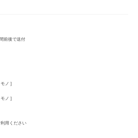
間前後で送付

ノ ]

ノ ]

利用ください
