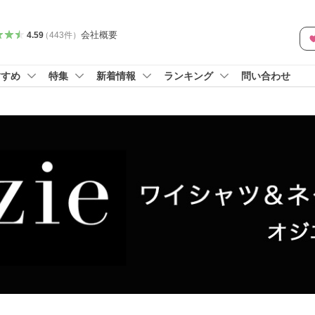
会社概要
4.59
（
443
件
）
すすめ
特集
新着情報
ランキング
問い合わせ