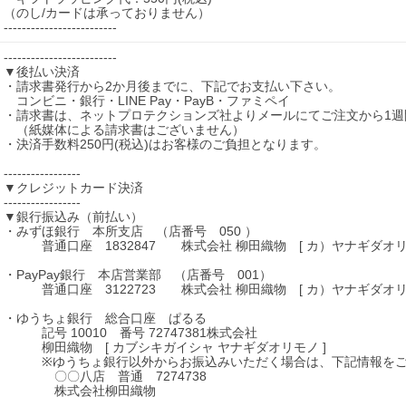
（のし/カードは承っておりません）

-------------------------
-------------------------

▼後払い決済

・請求書発行から2か月後までに、下記でお支払い下さい。

　コンビニ・銀行・LINE Pay・PayB・ファミペイ

・請求書は、ネットプロテクションズ社よりメールにてご注文から1週
　（紙媒体による請求書はございません）

・決済手数料250円(税込)はお客様のご負担となります。

-----------------

▼クレジットカード決済

-----------------

▼銀行振込み（前払い）

・みずほ銀行　本所支店　（店番号　050 ）

　　　普通口座　1832847　　株式会社 柳田織物　[ カ）ヤナギダオリモ
・PayPay銀行　本店営業部　（店番号　001）

　　　普通口座　3122723　　株式会社 柳田織物　[ カ）ヤナギダオリモ
・ゆうちょ銀行　総合口座　ぱるる

　　　記号 10010　番号 72747381株式会社

　　　柳田織物　[ カブシキガイシャ ヤナギダオリモノ ]

　　　※ゆうちょ銀行以外からお振込みいただく場合は、下記情報をご
　　　　〇〇八店　普通　7274738

　　　　株式会社柳田織物
