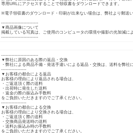
専用URLにアクセスすることで領収書をダウンロードできます。

※電子領収書のダウンロード・印刷が出来ない場合は、弊社より郵送い
-------------------------

▼商品画像について

掲載している写真は、ご使用のコンピュータの環境や撮影の光加減によ
-------------------------
-------------------------

▼弊社に原因のある際の返品・交換 

・弊社による商品不備・発送手違いによる返品・交換は、送料を弊社にて
-----------------

▼お客様の都合による返品 

お客様の理由により返品される場合は、

・ご返送頂く際の送料

・出荷時に発生した送料

・返金の際の振込み手数料

をご負担いただきますのでご了承ください。

-----------------

▼お客様の都合による交換

お客様の理由により交換される場合は、

・ご返送頂く際の送料

・交換商品発送時の送料

・送料お振込み時の手数料

をご負担いただきますのでご了承ください。
