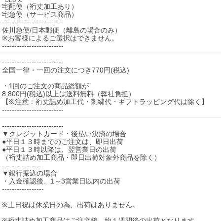
宅配便（裄丈加工あり）
宅急便（サービス商品）
-------------------------

佐川急便/日本郵便（離島の場合のみ）

※お客様によるご選択はできません。

-------------------------
-------------------------

全国一律・一回の注文につき770円(税込)

・1回のご注文の商品総額が

8,800円(税込)以上は送料無料（弊社負担）

【※注意：裄丈詰め加工代・刺繍代・ギフトラッピング代は除く】

-------------------------
-------------------------

▼クレジットカード・後払い決済の場合

●平日１３時までのご注文は、即日出荷

●平日１３時以降は、翌営業日の出荷

（裄丈詰め加工商品・即日出荷対象外商品を除く）

-----------------

▼銀行振込の場合

・入金確認後、1～3営業日以内の出荷

-----------------

※土日祝は休業日の為、出荷はありません。

※裄丈詰め加工商品はご注文後、約１週間後の出荷となります。
