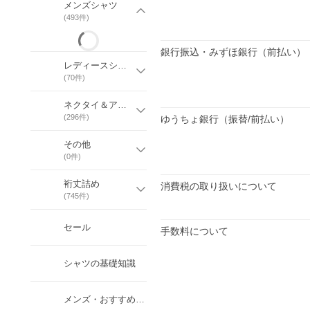
メンズシャツ
(
493
件)
銀行振込・みずほ銀行（前払い）
レディースシャツ
(
70
件)
ネクタイ＆アクセサリー
(
296
件)
ゆうちょ銀行（振替/前払い）
その他
(
0
件)
裄丈詰め
消費税の取り扱いについて
(
745
件)
セール
手数料について
シャツの基礎知識
メンズ・おすすめコーデ