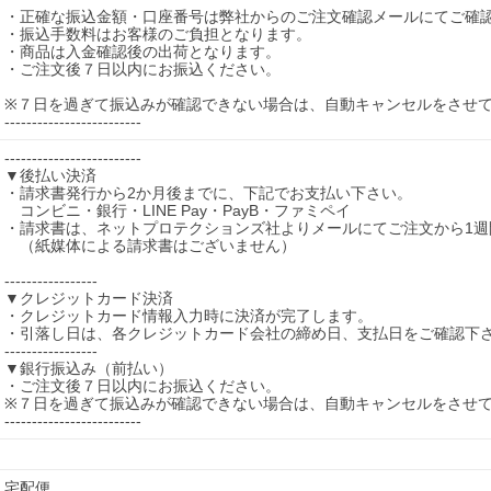
・正確な振込金額・口座番号は弊社からのご注文確認メールにてご確認
・振込手数料はお客様のご負担となります。

・商品は入金確認後の出荷となります。

・ご注文後７日以内にお振込ください。

※７日を過ぎて振込みが確認できない場合は、自動キャンセルをさせて
-------------------------
-------------------------

▼後払い決済

・請求書発行から2か月後までに、下記でお支払い下さい。

　コンビニ・銀行・LINE Pay・PayB・ファミペイ

・請求書は、ネットプロテクションズ社よりメールにてご注文から1週
　（紙媒体による請求書はございません）

-----------------

▼クレジットカード決済

・クレジットカード情報入力時に決済が完了します。

・引落し日は、各クレジットカード会社の締め日、支払日をご確認下さ
-----------------

▼銀行振込み（前払い）

・ご注文後７日以内にお振込ください。

※７日を過ぎて振込みが確認できない場合は、自動キャンセルをさせて
-------------------------
宅配便