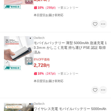
10
%
（
298
pt
）
要エントリー
本日翌日お届け非対応
Owltech
モバイルバッテリー 薄型 5000mAh 急速充電 1
3.3ｍｍ かしこく充電 持ち運び PSE 認証 取得
済み
8
%OFF価格
2,728
円
10
%
（
247
pt
）
要エントリー
本日翌日お届け非対応
Owltech
ワイヤレス充電 モバイルバッテリー 5000mAh