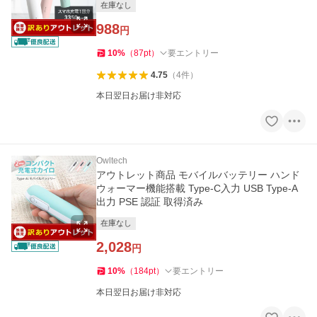
在庫なし
988
円
10
%
（
87
pt
）
要エントリー
4.75
（
4
件
）
本日翌日お届け非対応
Owltech
アウトレット商品 モバイルバッテリー ハンド
ウォーマー機能搭載 Type-C入力 USB Type-A
出力 PSE 認証 取得済み
在庫なし
2,028
円
10
%
（
184
pt
）
要エントリー
本日翌日お届け非対応