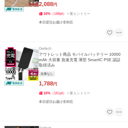
2,088
円
10
%
（
188
pt
）
要エントリー
本日翌日お届け非対応
Owltech
アウトレット商品 モバイルバッテリー 10000
mAh 大容量 急速充電 薄型 SmartIC PSE 認証
取得済み
在庫なし
1,788
円
10
%
（
161
pt
）
要エントリー
本日翌日お届け非対応