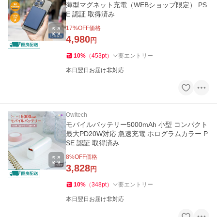
薄型マグネット充電（WEBショップ限定） PS
E 認証 取得済み
17
%OFF価格
4,980
円
10
%
（
453
pt
）
要エントリー
本日翌日お届け非対応
Owltech
モバイルバッテリー5000mAh 小型 コンパクト
最大PD20W対応 急速充電 ホログラムカラー P
SE 認証 取得済み
8
%OFF価格
3,828
円
10
%
（
348
pt
）
要エントリー
本日翌日お届け非対応