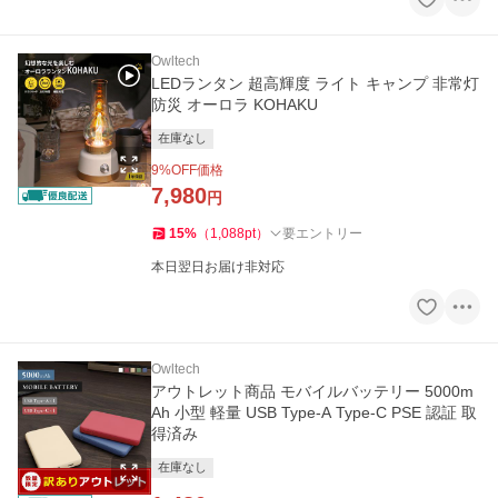
Owltech
LEDランタン 超高輝度 ライト キャンプ 非常灯
防災 オーロラ KOHAKU
在庫なし
9
%OFF価格
7,980
円
15
%
（
1,088
pt
）
要エントリー
本日翌日お届け非対応
Owltech
アウトレット商品 モバイルバッテリー 5000m
Ah 小型 軽量 USB Type-A Type-C PSE 認証 取
得済み
在庫なし