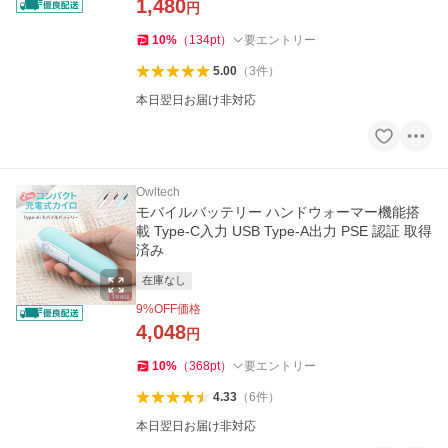
1,480
円
10
%
（
134
pt
）
要エントリー
5.00
（
3
件
）
本日翌日お届け非対応
Owltech
モバイルバッテリー ハンドウォーマー機能搭
載 Type-C入力 USB Type-A出力 PSE 認証 取得
済み
在庫なし
9
%OFF価格
4,048
円
10
%
（
368
pt
）
要エントリー
4.33
（
6
件
）
本日翌日お届け非対応