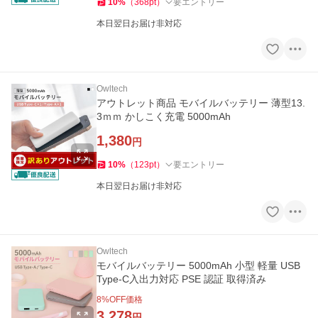
10
%
（
368
pt
）
要エントリー
本日翌日お届け非対応
Owltech
アウトレット商品 モバイルバッテリー 薄型13.
3ｍｍ かしこく充電 5000mAh
1,380
円
10
%
（
123
pt
）
要エントリー
本日翌日お届け非対応
Owltech
モバイルバッテリー 5000mAh 小型 軽量 USB
Type-C入出力対応 PSE 認証 取得済み
8
%OFF価格
3,278
円