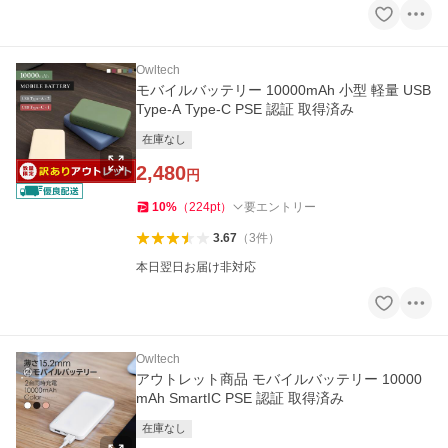
Owltech
モバイルバッテリー 10000mAh 小型 軽量 USB
Type-A Type-C PSE 認証 取得済み
在庫なし
2,480
円
10
%
（
224
pt
）
要エントリー
3.67
（
3
件
）
本日翌日お届け非対応
Owltech
アウトレット商品 モバイルバッテリー 10000
mAh SmartIC PSE 認証 取得済み
在庫なし