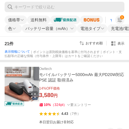
1
価格帯
送料無料
すべての条
色
バッテリー容量（mAh）
電池タイプ
充電池/
21
件
おすすめ順
表示
表示情報について
｜ポイントは原則税抜価格を基準に付与されます｜ポイント・支
払額等の正確な情報（付与条件・上限等）はカートをご確認ください
Owltech
モバイルバッテリー5000mAh 最大PD20W対応
PSE 認証 取得済み
14
%OFF価格
3,580
円
10
%
（
324
pt
）
要エントリー
4.43
（
7
件
）
本日翌日お届け非対応