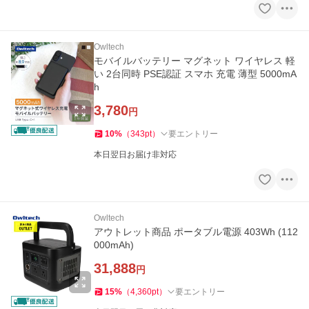
Owltech
モバイルバッテリー マグネット ワイヤレス 軽
い 2台同時 PSE認証 スマホ 充電 薄型 5000mA
h
3,780
円
10
%
（
343
pt
）
要エントリー
本日翌日お届け非対応
Owltech
アウトレット商品 ポータブル電源 403Wh (112
000mAh)
31,888
円
15
%
（
4,360
pt
）
要エントリー