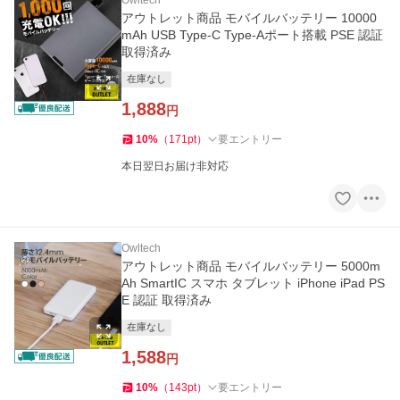
Owltech
アウトレット商品 モバイルバッテリー 10000
mAh USB Type-C Type-Aポート搭載 PSE 認証
取得済み
在庫なし
1,888
円
10
%
（
171
pt
）
要エントリー
本日翌日お届け非対応
Owltech
アウトレット商品 モバイルバッテリー 5000m
Ah SmartIC スマホ タブレット iPhone iPad PS
E 認証 取得済み
在庫なし
1,588
円
10
%
（
143
pt
）
要エントリー