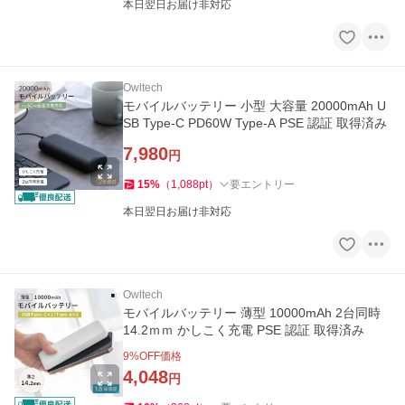
本日翌日お届け非対応
Owltech
モバイルバッテリー 小型 大容量 20000mAh U
SB Type-C PD60W Type-A PSE 認証 取得済み
7,980
円
15
%
（
1,088
pt
）
要エントリー
本日翌日お届け非対応
Owltech
モバイルバッテリー 薄型 10000mAh 2台同時
14.2ｍｍ かしこく充電 PSE 認証 取得済み
9
%OFF価格
4,048
円