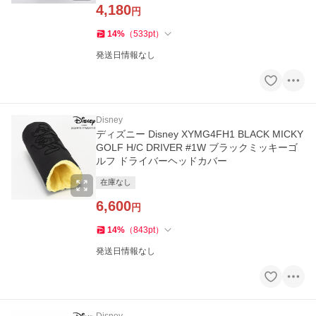
4,180
円
14
%
（
533
pt
）
発送日情報なし
Disney
ディズニー Disney XYMG4FH1 BLACK MICKY
GOLF H/C DRIVER #1W ブラックミッキーゴ
ルフ ドライバーヘッドカバー
在庫なし
6,600
円
14
%
（
843
pt
）
発送日情報なし