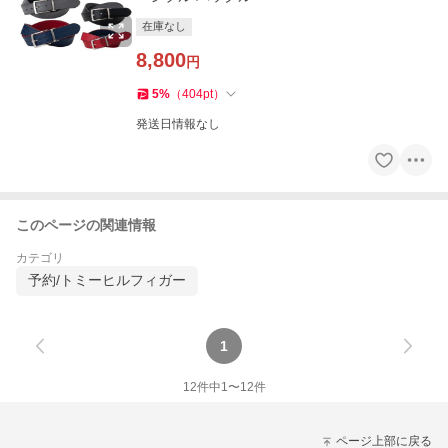
在庫なし
8,800
円
5
%
（
404
pt
）
発送日情報なし
このページの関連情報
カテゴリ
予約/トミーヒルフィガー
1
12
件中
1
〜
12
件
ページ上部に戻る