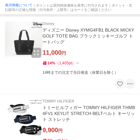
表示情報について
｜ポイントは原則税抜価格を基準に付与されます｜ポイント・支
払額等の正確な情報（付与条件・上限等）はカートをご確認ください
Disney
ディズニー Disney XYMG4FB1 BLACK MICKY
GOLF TOTE BAG ブラックミッキーゴルフ ト
ートバッグ
11,000
円
14
%
（
1,405
pt
）
14時までの注文で当日発送（休業日を除く）
TOMMY HILFIGER
トミーヒルフィガー TOMMY HILFIGER THMB
4FV1 KEYLIT STRETCH BELTベルト キーリッ
ト ストレッチ
9,900
円