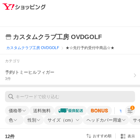
カスタムクラブ工房 OVDGOLF
カスタムクラブ工房 OVDGOLF
★☆先行予約受付中商品☆★
カテゴリ
予約/トミーヒルフィガー
3
件
1
価格帯
送料無料
すべての条
色
性別
サイズ（cm）
ヘッドカバー用途
サイ
12
件
おすすめ順
表示