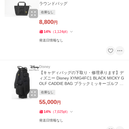
ラウンドバッグ
在庫なし
8,800
円
14
%
（
1,124
pt
）
発送日情報なし
Disney
【キャディバッグの下取り・修理承ります】デ
ィズニー Disney XYMG4FC1 BLACK MICKY G
OLF CADDIE BAG ブラックミッキーゴルフ キ
ャディバッグ 9型 5分割
在庫なし
55,000
円
14
%
（
7,025
pt
）
発送日情報なし