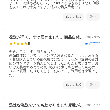
よコレ。乾燥も感じないし、つけてる感もあまりなく 値段
も安くこれで十分ですよ。追加で購入予定です。
いいね
1
発送が早く、すぐ届きました。商品自体に…
2022/3/25
5
gay********
発送が早く、すぐ届きました。

商品自体については、レンズの薄さに驚きました。おそら
く普段購入している乱視用ではなく、うっかり近視のみ対
応のコンタクトを購入してしまったからだと思います。薄
いぶん装着するまでの取り扱いに少し手こずったものの
（すぐ裏返ったりしてしまったので）、装用感は快適でし
た。
いいね
0
迅速な発送でとても助かりました度数がプ…
2018/1/27