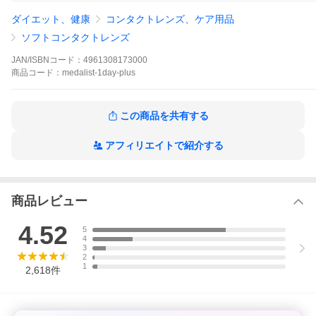
レンズカラー ライトブルー
ダイエット、健康
コンタクトレンズ、ケア用品
(無色透明だとレンズが見えにくく取り扱いが難しいため、
薄い着色が入っております。カラコンではありません。)
ソフトコンタクトレンズ
直径（DIA） 14.2mm
中心厚(mm) 0.09mm (-3.00D)
JAN/ISBNコード：
4961308173000
ベースカーブ（BC） 8.6mm
商品
コード：
medalist-1day-plus
レンズ度数（PWR(F'v)） -0.25D 〜 -9.00D
+0.25D 〜 +5.00D
枚数＜1箱＞ 30枚（片眼用約1ヵ月分）
区分 高度管理医療機器
この商品を共有する
酸素透過係数 22×10^-11 (mLO2/cm)/(sec・cm^2・mmHg)
製造国 アイルランド等
１日使い捨てコンタクトレンズ ボシュロム メダリストワンデ
アフィリエイトで紹介する
ープラス 送料無料
yahoo最安値挑戦！
ご注文をお待ちしております！
商品レビュー
ご不明な点がございましたらお気軽にお問い合わせ下さい。
TEL：070-5612-9605
4.52
5
電話受付時間：午前11時00分から午後4時00分まで（日・祝〜午
4
後3時00分まで）
3
2
1
2,618
件