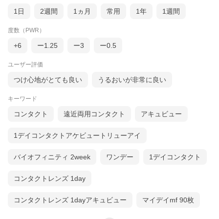
矯正種別
近視用/遠視用
1日
2週間
1ヵ月
常用
1年
1週間
装用方法
1日交換 終日装用
素材グループ分
グループⅡ
度数（PWR）
類
+6
ー1.25
ー3
ー0.5
含水率
59％
承認番号
21700BZY00170000
ユーザー評価
レンズカラー
ライトブルー
(無色透明だとレンズが見えにくく取り扱いが
つけ心地がとても良い
うるおいが非常に良い
難しいため、
薄い着色が入っております。カラコンではあ
キーワード
りません。)
直径（DIA）
14.2mm
コンタクト
遠近両用コンタクト
アキュビュー
中心厚
0.09 mm（-3.00 D）
1デイコンタクトアケビュートリューアイ
ベースカーブ
8.6mm
（BC）
光学デザイン
非球面・単焦点
バイオフィニティ 2week
ワンデー
1デイコンタクト
度数（D）
+5.00〜+0.25（0.25ステップ）
-0.25〜-6.50（0.25ステップ）
コンタクトレンズ 1day
-7.00〜-9.00（0.50ステップ）
入数／箱
30枚（片眼約1ヵ月分）
コンタクトレンズ 1dayアキュビュー
マイデイmf 90枚
区分
高度管理医療機器