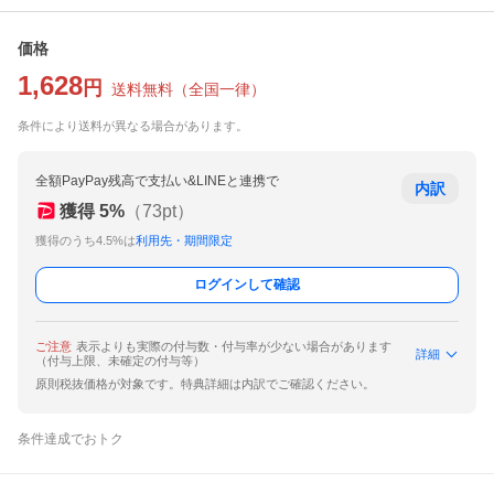
価格
1,628
円
送料無料
（
全国一律
）
条件により送料が異なる場合があります。
全額PayPay残高で支払い&LINEと連携で
内訳
獲得
5
%
（
73
pt）
獲得のうち4.5%は
利用先・期間限定
ログインして確認
ご注意
表示よりも実際の付与数・付与率が少ない場合があります
詳細
（付与上限、未確定の付与等）
原則税抜価格が対象です。特典詳細は内訳でご確認ください。
条件達成でおトク