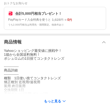
おトクなお知らせ
合計5,000円相当プレゼント！
1,628
0
PayPayカード入会特典を使うと
円
円
うち2,000円相当は利用先・期間限定。他条件あり
商品情報
Yahooショッピング最安値に挑戦中！
1箱から全国送料無料！
ボシュロムの1日捨てコンタクトレンズ
------------
商品詳細
------------
種類 1日使い捨てコンタクトレンズ
矯正種別 近視用/遠視用
装用 終日装用
交換期限 1日
素材グループ分類 グループII
含水率 59%
もっと見る
医療機器承認番号 21700BZY00170000
広告文責 おつよコンタクト株式会社
電話番号:070-5612-9605