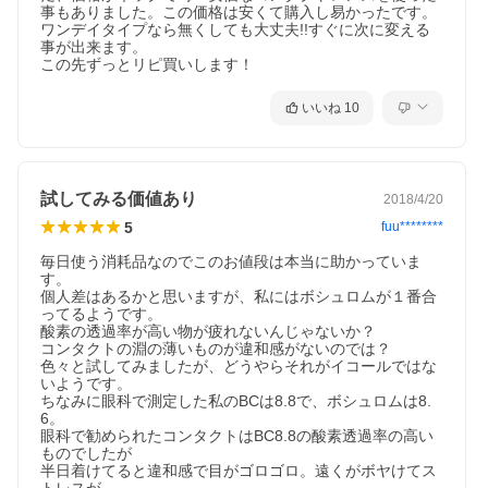
事もありました。この価格は安くて購入し易かったです。

ワンデイタイプなら無くしても大丈夫!!すぐに次に変える
事が出来ます。

この先ずっとリピ買いします！
いいね
10
試してみる価値あり
2018/4/20
5
fuu********
毎日使う消耗品なのでこのお値段は本当に助かっていま
す。

個人差はあるかと思いますが、私にはボシュロムが１番合
ってるようです。

酸素の透過率が高い物が疲れないんじゃないか？

コンタクトの淵の薄いものが違和感がないのでは？

色々と試してみましたが、どうやらそれがイコールではな
いようです。

ちなみに眼科で測定した私のBCは8.8で、ボシュロムは8.
6。

眼科で勧められたコンタクトはBC8.8の酸素透過率の高い
ものでしたが

半日着けてると違和感で目がゴロゴロ。遠くがボヤけてス