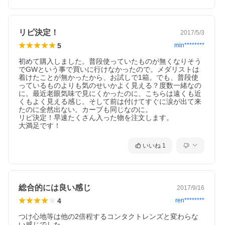
リピ決定！
2017/5/3
5
min********
初めて購入しました。普段使っていたものが無くなりそう
でGWという事で買いに行けなかったので。メダリストは
着けたことが無かったから、お試しで1箱。でも、普段使
っているものよりも気のせいかよく見える？度数一緒なの
に。最近老眼気味で見にくかったのに、こちらは遠くも近
くもよく見える感じ。そして前は付けてすぐに涙が出て来
たのに全然出ない。カーブも同じなのに。

リピ決定！早速たくさん入った物を注文します。

大満足です！
いいね
1
総合的には良い感じ
2017/9/16
4
ren********
つけ心地等は他の2倍程するコンタクトレンズと変わらな
い感じでした。
