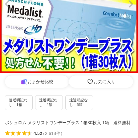
おまかせ比較
お気に入り
遠近明記な
遠近明記な
遠近明記な
し 1箱
し 2箱
し 6箱
ボシュロム メダリストワンデープラス 1箱30枚入 1箱 送料無料
4.52
（
2,618
件
）