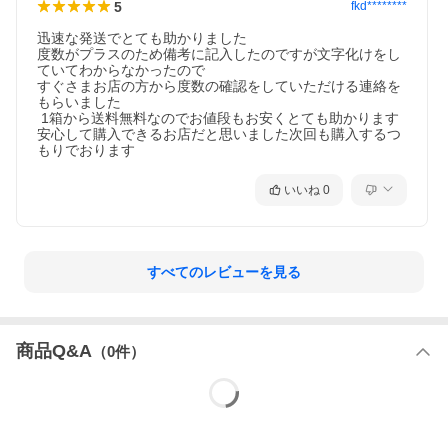
5
fkd********
迅速な発送でとても助かりました

度数がプラスのため備考に記入したのですが文字化けをし
ていてわからなかったので

すぐさまお店の方から度数の確認をしていただける連絡を
もらいました

 1箱から送料無料なのでお値段もお安くとても助かります

安心して購入できるお店だと思いました次回も購入するつ
もりでおります
いいね
0
すべてのレビューを見る
商品Q&A
（
0
件）