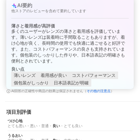
AI要約
他ストアのレビューを含めて要約しています
薄さと着用感が高評価
多くのユーザーがレンズの薄さと着用感を評価していま
す。薄いレンズは装着時に手間取ることもありますが、着
け心地が良く、長時間の使用でも快適に過ごせると好評で
す。また、コストパフォーマンスの良さも支持されていま
す。個包装のしっかりした作りや、日本語表記の明確さも
便利とされています。
良い点
薄いレンズ
着用感が良い
コストパフォーマンス
個包装がしっかり
日本語表記が明確
その他の注意点
AI回答の正確性や商品の効果は保証されません（
）
項目別評価
つけ心地
とても悪い
・
悪い
・
普通
・
良い
・
とても良い
うるおい