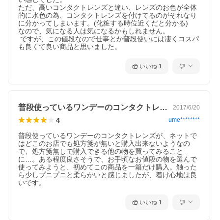
ただ、高いコンタクトレンズと違い、レンズのお色が全体
的に水色の為、コンタクトレンズを付けてるのがそれなり
に分かってしまいます。(化粧する時位近くだと分かる)

なので、気になる人は気になるかもしれません。

 ですが、この値段なので仕事とか普段使いには凄くコスパ
も良くて良い商品と思いました。
いいね
1
普段使っているワンデーのコンタクトレン…
2017/6/20
4
ume********
普段使っているワンデーのコンタクトレンズが、ネットで
はどこのお店でも処方箋が無いと購入出来ないようなの
で、処方箋無しで購入できる他の物を買ってみること
に…。ある程度良さそうで、お手頃なお値段の物を選んで
使ってみようと、初めてこの商品を一箱だけ購入。触った
ら少しプニプニと柔らかいと感じましたが、着け心地は良
いです。
いいね
1