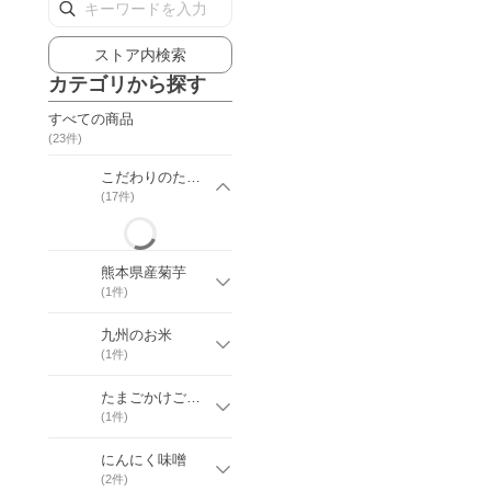
ストア内検索
カテゴリから探す
すべての商品
(
23
件)
こだわりのたまご蘭王
(
17
件)
熊本県産菊芋
(
1
件)
九州のお米
(
1
件)
たまごかけご飯専用のたまご
(
1
件)
にんにく味噌
(
2
件)