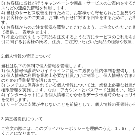
3) お客様に当社が行うキャンペーンや商品・サービスのご案内をするた
スなどの連絡先情報を利用します。

4) 当社のサービス改善を行うために、お客様から寄せられたご意見や
5) お客様からのご要望、お問い合わせに対する回答をするために、お客
す。

6) お客様からのご注文状況を閲覧いただけるよう、ご注文いただい
て提供し、表示させます。

7) 不正な目的をもって商品を注文するような方にサービスのご利用
引に関するお客様の氏名、住所、ご注文いただいた商品の種類や数量、
2.個人情報の管理について 

当社は以下の体制で個人情報を管理します。

1) 個人情報保護法やガイドラインに従って必要な社内体制を整備し、
2) 個人情報の利用を業務上必要な社員だけに制限し、個人情報が含
のための予防措置を講じます。

3) システムに保存されている個人情報については、業務上必要な社
権限管理を実施します。なお、アカウントとパスワードは漏えい、滅失
4) インターネットによる個人情報にかかわるデータ伝送時のセキュリ
を使用します。

5) サービスに支障が生じないことを前提として、個人情報の受領時か
3.第三者提供について 

ご注文の際には、このプライバシーポリシーを理解のうえ、1．6）、
くことになります。
