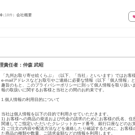
会社概要
00
（
18
件
）
理責任者：
仲森 武昭
「九州お取り寄せ絵くらぶ」（以下、「当社」といいます）ではお客
e-mailアドレスなどお取引やご連絡に必要な情報（以下「個人情報
趣旨のもと、このプライバシーポリシーに則って個人情報を取り扱い
報の取扱いに関するお客様と当社との間のお約束です。 

1.個人情報の利用目的について

当社は個人情報を以下の目的で利用させていただきます。

1) お客様への商品の発送および代金の請求のためにお客様の氏名、
関連してご指定いただいたクレジットカード番号、銀行口座などのお支
2) ご注文の内容や配送方法などを連絡したり確認するために、お客様の
た商品の種類や数量、ご請求金額などの情報を利用します。
