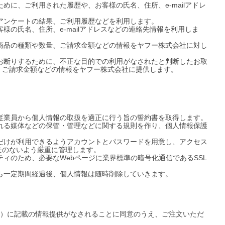
めに、ご利用された履歴や、お客様の氏名、住所、e-mailアドレ
アンケートの結果、ご利用履歴などを利用します。

様の氏名、住所、e-mailアドレスなどの連絡先情報を利用しま
た商品の種類や数量、ご請求金額などの情報をヤフー株式会社に対し
をお断りするために、不正な目的での利用がなされたと判断したお取
ご請求金額などの情報をヤフー株式会社に提供します。 

従業員から個人情報の取扱を適正に行う旨の誓約書を取得します。

まれる媒体などの保管・管理などに関する規則を作り、個人情報保護
員だけが利用できるようアカウントとパスワードを用意し、アクセス
のないよう厳重に管理します。

ティのため、必要なWebページに業界標準の暗号化通信であるSSL
ら一定期間経過後、個人情報は随時削除していきます。 

7）に記載の情報提供がなされることに同意のうえ、ご注文いただ