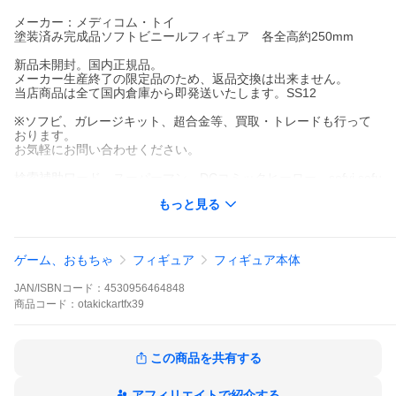
メーカー：メディコム・トイ
塗装済み完成品ソフトビニールフィギュア 各全高約250mm
新品未開封。国内正規品。
メーカー生産終了の限定品のため、返品交換は出来ません。
当店商品は全て国内倉庫から即発送いたします。SS12
※ソフビ、ガレージキット、超合金等、買取・トレードも行って
おります。
お気軽にお問い合わせください。
検索補助ワード スーパーマン DCコミックヒーロー sofvi sofu
vi sofbi sofubi フィギュア
もっと見る
ゲーム、おもちゃ
フィギュア
フィギュア本体
JAN/ISBNコード：
4530956464848
商品
コード：
otakickartfx39
この商品を共有する
アフィリエイトで紹介する