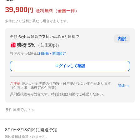
39,900
円
送料無料
（
全国一律
）
条件により送料が異なる場合があります。
全額PayPay残高で支払い&LINEと連携で
内訳
獲得
5
%
（
1,830
pt）
獲得のうち4.5%は
利用先・期間限定
ログインして確認
ご注意
表示よりも実際の付与数・付与率が少ない場合があります
詳細
（付与上限、未確定の付与等）
原則税抜価格が対象です。特典詳細は内訳でご確認ください。
条件達成でおトク
8/10〜8/13の間に発送予定
※休業日は発送されません。