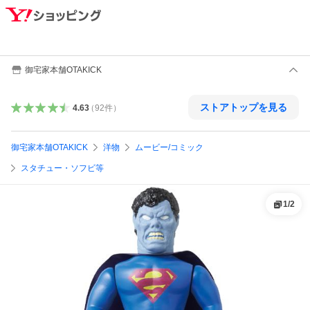
御宅家本舗OTAKICK
ストアトップを見る
4.63
（
92
件
）
御宅家本舗OTAKICK
洋物
ムービー/コミック
スタチュー・ソフビ等
1
/
2