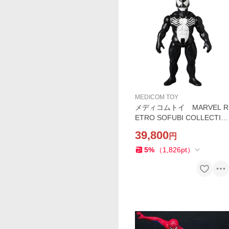
MEDICOM TOY
メディコムトイ MARVEL R
ETRO SOFUBI COLLECTIO
N VENOM ヴェノム
39,800
円
5
%
（
1,826
pt
）