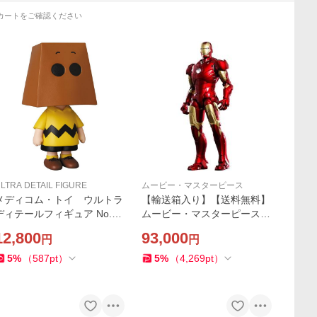
カートをご確認ください
LTRA DETAIL FIGURE
ムービー・マスターピース
メディコム・トイ ウルトラ
【輸送箱入り】【送料無料】
ディテールフィギュア No.49
ムービー・マスターピース D
0 UDF ピーナッツ シリーズ1
IECAST アイアンマン アイア
12,800
93,000
円
円
0 チャーリー・ブラウン（ス
ンマン・マーク3 ダイキャス
ヌーピー.)
ト
5
%
（
587
pt
）
5
%
（
4,269
pt
）