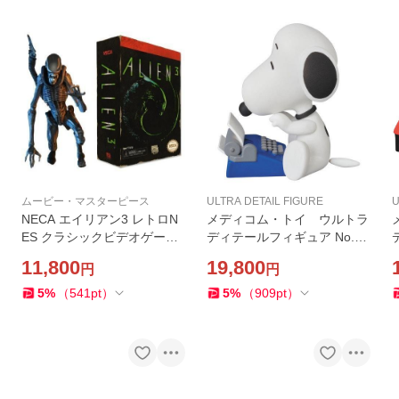
ムービー・マスターピース
ULTRA DETAIL FIGURE
U
NECA エイリアン3 レトロN
メディコム・トイ ウルトラ
ES クラシックビデオゲーム
ディテールフィギュア No.25
シリーズ7 8ビット外観 ド
3 UDF ピーナッツ シリーズ4
11,800
19,800
円
円
ッグ・エイリアン
グレートライター スヌーピ
ー
5
%
（
541
pt
）
5
%
（
909
pt
）