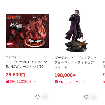
コトブキヤ
ダークナイト プレミアム・
コトブキヤ ARTFX + MARV
フォーマット・フィギュア
EL NOW カーネイジ 1/10
ジョーカー
【送料無料】
26,800
198,000
円
円
5
%
（
1,229
pt
）
5
%
（
7,790
pt
）