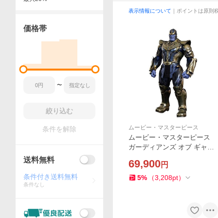
表示情報について
｜ポイントは原則
価格帯
〜
絞り込む
ムービー・マスターピース
条件を解除
ムービー・マスターピース
ガーディアンズ オブ ギャラ
クシー サノス
送料無料
69,900
円
条件付き送料無料
5
%
（
3,208
pt
）
条件なし