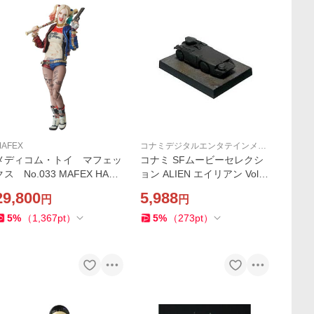
MAFEX
コナミデジタルエンタテインメン
ト
メディコム・トイ マフェッ
コナミ SFムービーセレクシ
クス No.033 MAFEX HARL
ョン ALIEN エイリアン Vol.2
EY QUINN『SUICIDE SQUA
A.P.C.
29,800
5,988
円
円
D』 ハーレイクイン
5
%
（
1,367
pt
）
5
%
（
273
pt
）