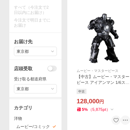
すべて（今注文で2
日以内にお届け）
今注文で明日までに
お届け
お届け先
東京都
店頭受取
ムービー・マスターピース
【中古】ムービー・マスター
受け取る都道府県
ピース アイアンマン 1/6スケ
ールフィギュア アイアンモ
東京都
中古
ンガー
128,000
円
カテゴリ
5
%
（
5,875
pt
）
洋物
ムービー/コミック