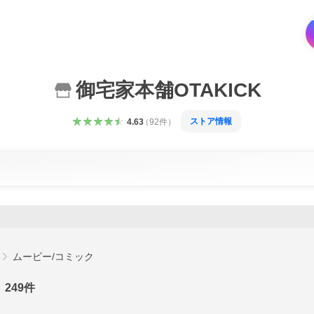
御宅家本舗OTAKICK
ストア情報
4.63
（
92
件
）
ムービー/コミック
249
件