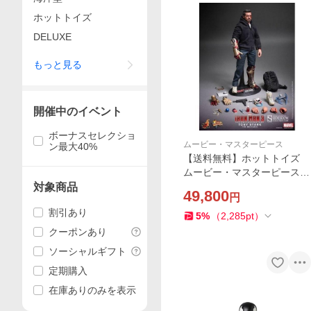
ホットトイズ
DELUXE
もっと見る
開催中のイベント
ボーナスセレクショ
ムービー・マスターピース
ン最大40%
【送料無料】ホットトイズ
ムービー・マスターピース
アイアンマン3 トニー・ス
対象商品
49,800
円
ターク (マンダリン邸襲撃版)
割引あり
5
%
（
2,285
pt
）
クーポンあり
ソーシャルギフト
定期購入
在庫ありのみを表示