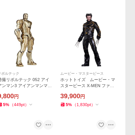
リボルテック
ムービー・マスターピース
特撮リボルテック 052 アイ
ホットトイズ ムービー・マ
アンマン3 アイアンマンマー
スターピース X-MEN ファイ
ク21 海洋堂 フィギュア
ナル ディシジョン ウルヴァ
9,800
39,900
円
円
マーベル
リン
5
%
（
449
pt
）
5
%
（
1,830
pt
）