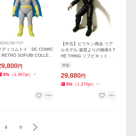
EDICOM TOY
【中古】ビリケン商会 リア
メディコムトイ DC COMIC
ルモデル 遊星よりの物体X T
S RETRO SOFUBI COLLEC
HE THING ソフビキット 組
TION BATMAN BATGIRL
立て塗装済み完成品
29,800
中古
円
バットガール
29,880
5
%
（
1,367
pt
）
円
5
%
（
1,370
pt
）
8
9