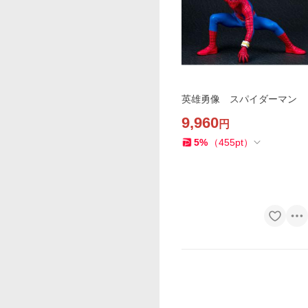
英雄勇像 スパイダーマン
9,960
円
5
%
（
455
pt
）