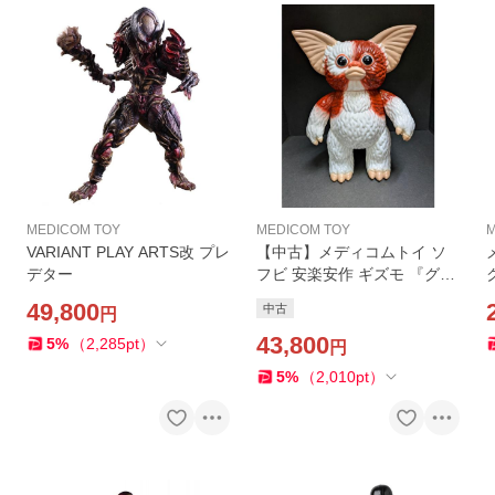
MEDICOM TOY
MEDICOM TOY
VARIANT PLAY ARTS改 プレ
【中古】メディコムトイ ソ
デター
フビ 安楽安作 ギズモ 『グレ
ムリン』
49,800
中古
円
43,800
5
%
（
2,285
pt
）
円
5
%
（
2,010
pt
）