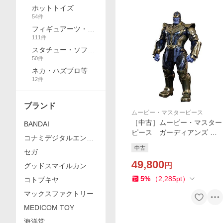
ホットトイズ
54
件
フィギュアーツ・リ
111
件
ボル・MAFEX等
スタチュー・ソフビ
50
件
等
ネカ・ハズブロ等
12
件
ブランド
ムービー・マスターピース
［中古］ムービー・マスター
BANDAI
ピース ガーディアンズ オ
コナミデジタルエンタ
ブ ギャラクシー サノス フ
テインメント
中古
セガ
ィギュア ホットトイズ マ
ーベル Hot Toys
49,800
円
グッドスマイルカンパ
ニー
5
%
（
2,285
pt
）
コトブキヤ
マックスファクトリー
MEDICOM TOY
海洋堂