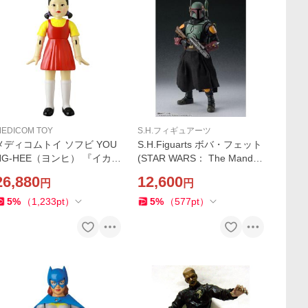
EDICOM TOY
S.H.フィギュアーツ
メディコムトイ ソフビ YOU
S.H.Figuarts ボバ・フェット
NG-HEE（ヨンヒ） 『イカゲ
(STAR WARS： The Mandal
ーム』
orian)『スター・ウォーズ/マ
26,880
12,600
円
円
ンダロリアン』
5
%
（
1,233
pt
）
5
%
（
577
pt
）