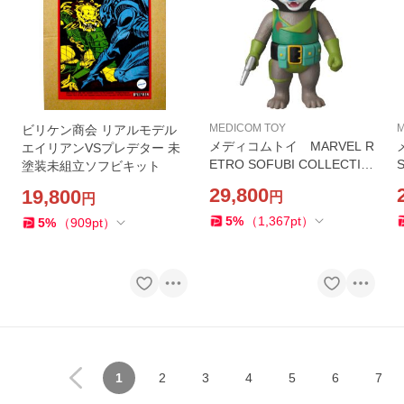
MEDICOM TOY
M
ビリケン商会 リアルモデル
メディコムトイ MARVEL R
エイリアンVSプレデター 未
ETRO SOFUBI COLLECTIO
塗装未組立ソフビキット
N ロケットラクーン
29,800
19,800
円
円
5
%
（
1,367
pt
）
5
%
（
909
pt
）
1
2
3
4
5
6
7