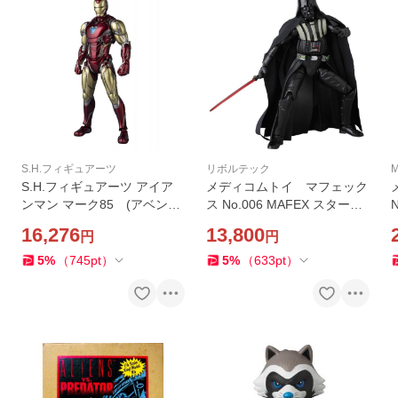
S.H.フィギュアーツ
リボルテック
M
S.H.フィギュアーツ アイア
メディコムトイ マフェック
ンマン マーク85 (アベンジ
ス No.006 MAFEX スター・
ャーズ/エンドゲーム)
ウォーズ DARTH VADER(ダ
16,276
13,800
円
円
ース・ベイダー)
5
%
（
745
pt
）
5
%
（
633
pt
）