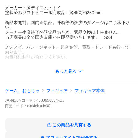
メーカー：メディコム・トイ
塗装済みソフトビニール完成品 各全高約250mm
新品未開封。国内正規品。外箱等の多少のダメージはご了承下さ
い。
メーカー生産終了の限定品のため、返品交換は出来ません。
当店商品は全て国内倉庫から即発送いたします。 SS4
※ソフビ、ガレージキット、超合金等、買取・トレードも行って
おります。
お気軽にお問い合わせください。
検索補助ワード マーベル・コミック sofvi sofuvi sofbi sofubi
もっと見る
フィギュア マーブル
ゲーム、おもちゃ
フィギュア
フィギュア本体
JAN/ISBNコード：
4530956534411
商品
コード：
otakickartfx30
この商品を共有する
アフィリエイトで紹介する