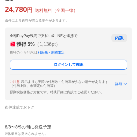
24,780
円
送料無料
（
全国一律
）
条件により送料が異なる場合があります。
全額PayPay残高で支払い&LINEと連携で
内訳
獲得
5
%
（
1,136
pt）
獲得のうち4.5%は
利用先・期間限定
ログインして確認
ご注意
表示よりも実際の付与数・付与率が少ない場合があります
詳細
（付与上限、未確定の付与等）
原則税抜価格が対象です。特典詳細は内訳でご確認ください。
条件達成でおトク
8/8〜8/9の間に発送予定
※休業日は発送されません。