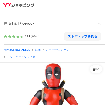
御宅家本舗OTAKICK
ストアトップを見る
4.63
（
92
件
）
御宅家本舗OTAKICK
洋物
ムービー/コミック
スタチュー・ソフビ等
1
/
1