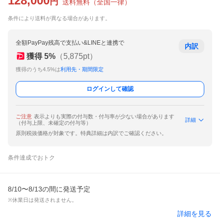
128,000
円
送料無料
（
全国一律
）
条件により送料が異なる場合があります。
全額PayPay残高で支払い&LINEと連携で
内訳
獲得
5
%
（
5,875
pt）
獲得のうち4.5%は
利用先・期間限定
ログインして確認
ご注意
表示よりも実際の付与数・付与率が少ない場合があります
詳細
（付与上限、未確定の付与等）
原則税抜価格が対象です。特典詳細は内訳でご確認ください。
条件達成でおトク
8/10〜8/13の間に発送予定
※休業日は発送されません。
詳細を見る