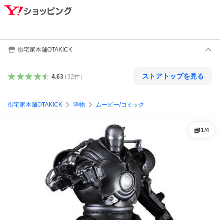
御宅家本舗OTAKICK
ストアトップを見る
4.63
（
92
件
）
御宅家本舗OTAKICK
洋物
ムービー/コミック
1
/
4