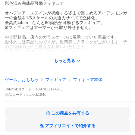
彩色済み完成品可動フィギュア
オバディア・ステインが操縦する姿まで楽しめるアイアンモンガ
ーの全貌を1/6スケールの大迫力サイズで立体化。
全高約44cm、なんと60箇所が可動するフィギュア。
※フィギュアはアーマーから取り外せません。
中古開封品。店内のガラスケースに展示していた商品です。
全体的には美品なのですが、股関節にクラックがございます。予
めご理解の上のご購入をお願いいたします。
中古品ですので返品・交換は出来ません。
当店商品は全て国内倉庫から発送いたします。TP
もっと見る
ゲーム、おもちゃ
フィギュア
フィギュア本体
JAN/ISBNコード：
4897011174211
商品
コード：
otakick184c
この商品を共有する
アフィリエイトで紹介する