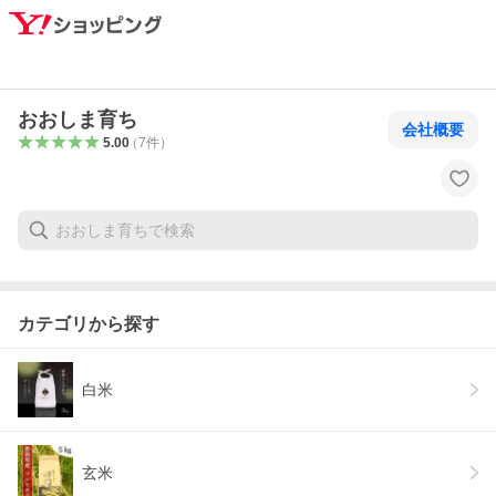
おおしま育ち
会社概要
5.00
（
7
件
）
カテゴリから探す
白米
玄米