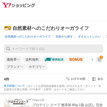
自然素材へのこだわりオーガライフ
自然素材へのこだわりオーガライフ
目的から探す
ダイエットしたい
1
価格帯
送料無料
すべての条
ブランド
カテゴリ
4
件
おすすめ順
表示
表示情報について
｜ポイントは原則税抜価格を基準に付与されます｜ポイント・支
払額等の正確な情報（付与条件・上限等）はカートをご確認ください
Orga Life
プロテイン スープ 無添加 80g 1袋 お試し 完全