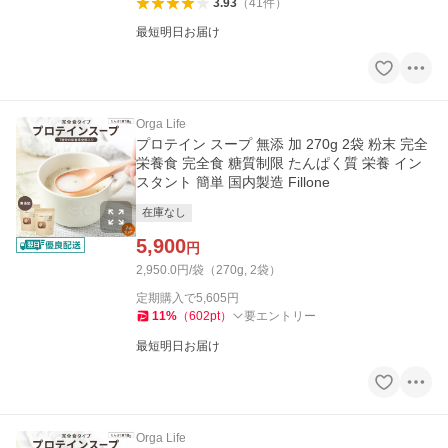
3.93
（
41
件
）
最短明日お届け
Orga Life
プロテイン スープ 無添 加 270g 2袋 粉末 完全
栄養食 完全食 糖質制限 たんぱく質 栄養 イン
スタント 簡単 国内製造 Fillone
在庫なし
5,900
円
2,950.0円/袋（270g, 2袋）
定期購入で
5,605
円
11
%
（
602
pt
）
要エントリー
最短明日お届け
Orga Life