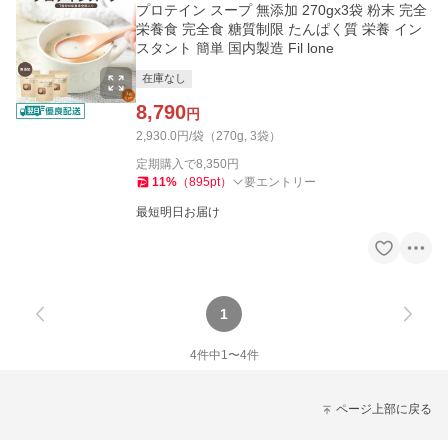
プロテイン スープ 無添加 270gx3袋 粉末 完全
栄養食 完全食 糖質制限 たんぱく質 栄養 イン
スタント 簡単 国内製造 Fil lone
在庫なし
8,790
円
2,930.0円/袋（270g, 3袋）
定期購入で
8,350
円
11
%
（
895
pt
）
要エントリー
最短明日お届け
1
4
件中
1
〜
4
件
ページ上部に戻る