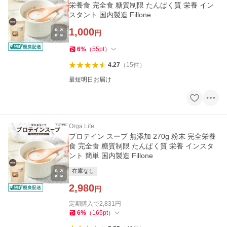
栄養食 完全食 糖質制限 たんぱく質 栄養 イン
スタント 国内製造 Fillone
1,000
円
6
%
（
55
pt
）
4.27
（
15
件
）
最短明日お届け
Orga Life
プロテイン スープ 無添加 270g 粉末 完全栄養
食 完全食 糖質制限 たんぱく質 栄養 インスタ
ント 簡単 国内製造 Fillone
在庫なし
2,980
円
定期購入で
2,831
円
6
%
（
165
pt
）