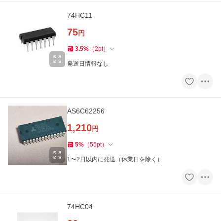
74HC11
75
円
3.5
%
（
2
pt
）
発送日情報なし
AS6C62256
1,210
円
5
%
（
55
pt
）
1〜2日以内に発送（休業日を除く）
74HC04