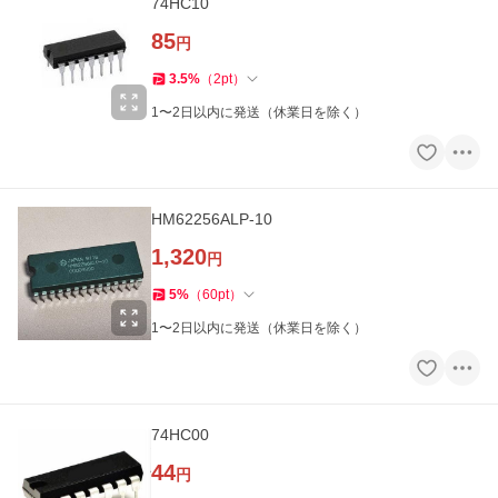
74HC10
85
円
3.5
%
（
2
pt
）
1〜2日以内に発送（休業日を除く）
HM62256ALP-10
1,320
円
5
%
（
60
pt
）
1〜2日以内に発送（休業日を除く）
74HC00
44
円