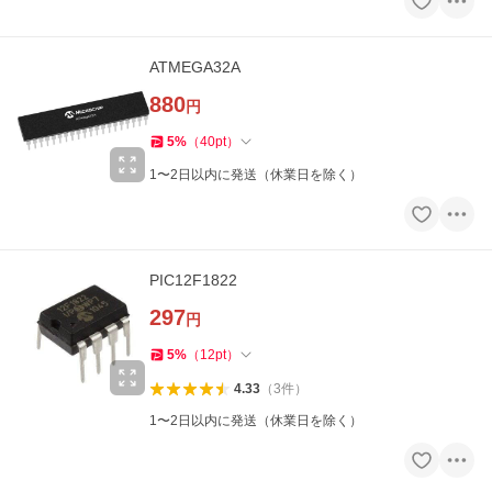
ATMEGA32A
880
円
5
%
（
40
pt
）
1〜2日以内に発送（休業日を除く）
PIC12F1822
297
円
5
%
（
12
pt
）
4.33
（
3
件
）
1〜2日以内に発送（休業日を除く）