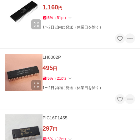
1,160
円
5
%
（
51
pt
）
1〜2日以内に発送（休業日を除く）
LH8002P
495
円
5
%
（
21
pt
）
1〜2日以内に発送（休業日を除く）
PIC16F1455
297
円
5
%
（
12
pt
）