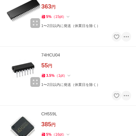
363
円
5
%
（
15
pt
）
1〜2日以内に発送（休業日を除く）
74HCU04
55
円
3.5
%
（
1
pt
）
1〜2日以内に発送（休業日を除く）
CH559L
385
円
5
%
（
16
pt
）