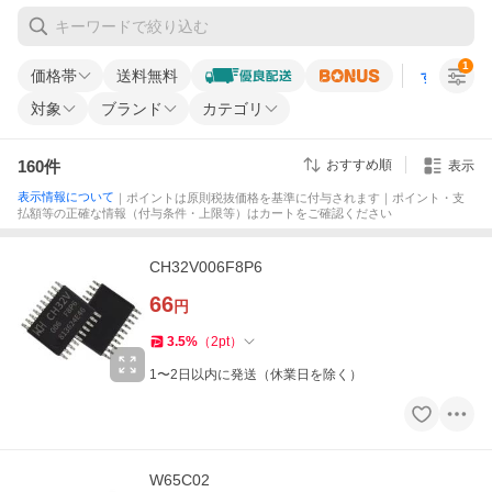
1
価格帯
送料無料
すべての条
対象
ブランド
カテゴリ
160
件
おすすめ順
表示
表示情報について
｜ポイントは原則税抜価格を基準に付与されます｜ポイント・支
払額等の正確な情報（付与条件・上限等）はカートをご確認ください
CH32V006F8P6
66
円
3.5
%
（
2
pt
）
1〜2日以内に発送（休業日を除く）
W65C02