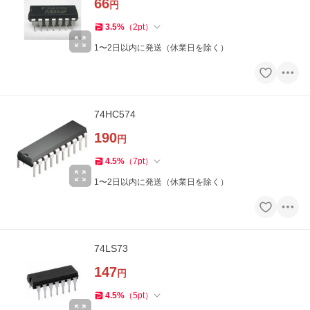
66
円
3.5
%
（
2
pt
）
1〜2日以内に発送（休業日を除く）
74HC574
190
円
4.5
%
（
7
pt
）
1〜2日以内に発送（休業日を除く）
74LS73
147
円
4.5
%
（
5
pt
）