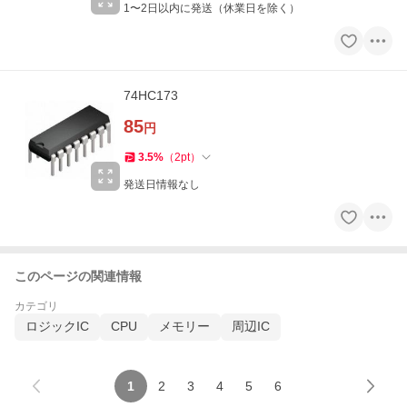
1〜2日以内に発送（休業日を除く）
74HC173
85
円
3.5
%
（
2
pt
）
発送日情報なし
このページの関連情報
カテゴリ
ロジックIC
CPU
メモリー
周辺IC
1
2
3
4
5
6