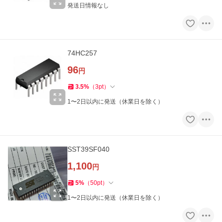
発送日情報なし
74HC257
96
円
3.5
%
（
3
pt
）
1〜2日以内に発送（休業日を除く）
SST39SF040
1,100
円
5
%
（
50
pt
）
1〜2日以内に発送（休業日を除く）