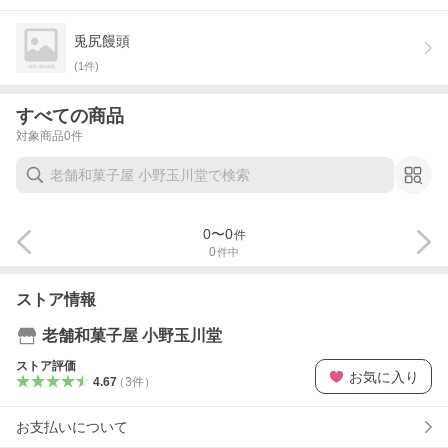
兎尻饅頭
(
1
件)
すべての商品
対象商品
0
件
0
〜
0
件
0
件中
ストア情報
老舗和菓子屋 小野玉川堂
ストア評価
お気に入り
4.67
（
3
件
）
お支払いについて