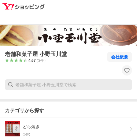
老舗和菓子屋 小野玉川堂
会社概要
4.67
（
3
件
）
カテゴリから探す
どら焼き
(
5
件)