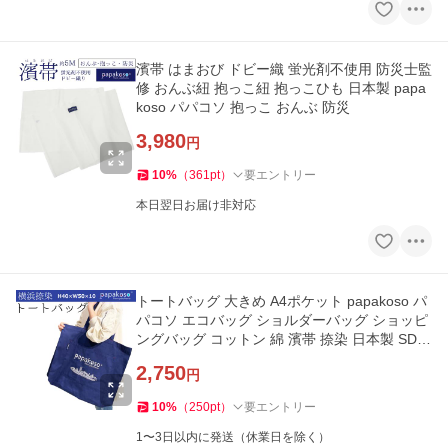
濱帯 はまおび ドビー織 蛍光剤不使用 防災士監
修 おんぶ紐 抱っこ紐 抱っこひも 日本製 papa
koso パパコソ 抱っこ おんぶ 防災
3,980
円
10
%
（
361
pt
）
要エントリー
本日翌日お届け非対応
トートバッグ 大きめ A4ポケット papakoso パ
パコソ エコバッグ ショルダーバッグ ショッピ
ングバッグ コットン 綿 濱帯 捺染 日本製 SDG
s
2,750
円
10
%
（
250
pt
）
要エントリー
1〜3日以内に発送（休業日を除く）