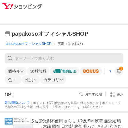
papakosoオフィシャルSHOP
papakosoオフィシャルSHOP
濱帯（はまおび）
1
価格帯
送料無料
すべての条
色
性別
カテゴリ
10
件
おすすめ順
表示
表示情報について
｜ポイントは原則税抜価格を基準に付与されます｜ポイント・支
払額等の正確な情報（付与条件・上限等）はカートをご確認ください
蛍光剤不使用 さらし 1/2反 5M 濱帯 無蛍光 晒
し木綿 晒布 日本製 腹帯 抱っこ おんぶ 布おむ