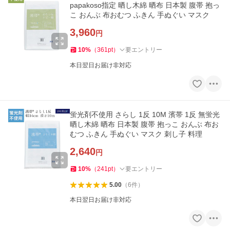
papakoso指定 晒し木綿 晒布 日本製 腹帯 抱っ
こ おんぶ 布おむつ ふきん 手ぬぐい マスク
3,960
円
10
%
（
361
pt
）
要エントリー
本日翌日お届け非対応
蛍光剤不使用 さらし 1反 10M 濱帯 1反 無蛍光
晒し木綿 晒布 日本製 腹帯 抱っこ おんぶ 布お
むつ ふきん 手ぬぐい マスク 刺し子 料理
2,640
円
10
%
（
241
pt
）
要エントリー
5.00
（
6
件
）
本日翌日お届け非対応