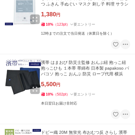
つ ふきん 手ぬぐい マスク 刺し子 料理 サラシ
1,380
円
10
%
（
123
pt
）
要エントリー
12時までの注文で当日発送（休業日を除く）
濱帯 はまおび 防災士監修 おんぶ紐 抱っこ紐
抱っこひも １本帯 帯綿布 日本製 papakoso パ
パコソ 抱っこ おんぶ 防災 ロープ代用 横浜
5,500
円
10
%
（
502
pt
）
要エントリー
本日翌日お届け非対応
ドビー織 20M 無蛍光 布おむつ反 さらし 濱帯