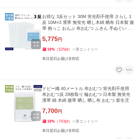
お得な 3反セット 30M 蛍光剤不使用 さらし 1
反 10M×3 濱帯 無蛍光 晒し木綿 晒布 日本製 腹
帯 抱っこ おんぶ 布おむつ ふきん 手ぬぐい マ
スク 刺し子
5,775
円
10
%
（
525
pt
）
要エントリー
本日翌日お届け非対応
ドビー織 40メートル 布おむつ 蛍光剤不使用
布おむつ反 28枚取り 輪おむつ 日本製 無蛍光
濱帯 綿 木綿 腹帯 晒し 晒し布 おむつ 新生児
7,700
円
10
%
（
703
pt
）
要エントリー
本日翌日お届け非対応