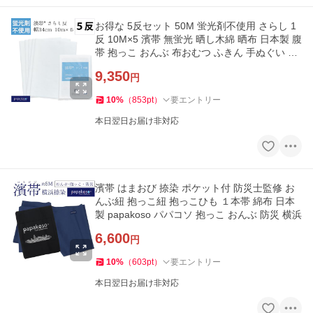
お得な 5反セット 50M 蛍光剤不使用 さらし 1
反 10M×5 濱帯 無蛍光 晒し木綿 晒布 日本製 腹
帯 抱っこ おんぶ 布おむつ ふきん 手ぬぐい マ
スク 刺し子 料理
9,350
円
10
%
（
853
pt
）
要エントリー
本日翌日お届け非対応
濱帯 はまおび 捺染 ポケット付 防災士監修 お
んぶ紐 抱っこ紐 抱っこひも １本帯 綿布 日本
製 papakoso パパコソ 抱っこ おんぶ 防災 横浜
6,600
円
10
%
（
603
pt
）
要エントリー
本日翌日お届け非対応