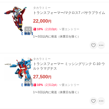
タカラトミー
トランスフォーマー/マクロス7 バサラプライム
22,000
円
10
%
（
2,010
pt
）
要エントリー
1〜3日以内に発送（休業日を除く）
タカラトミー
トランスフォーマー ミッシングリンク C-10 ウ
ルトラマグナス
27,500
円
10
%
（
2,512
pt
）
要エントリー
1〜3日以内に発送（休業日を除く）