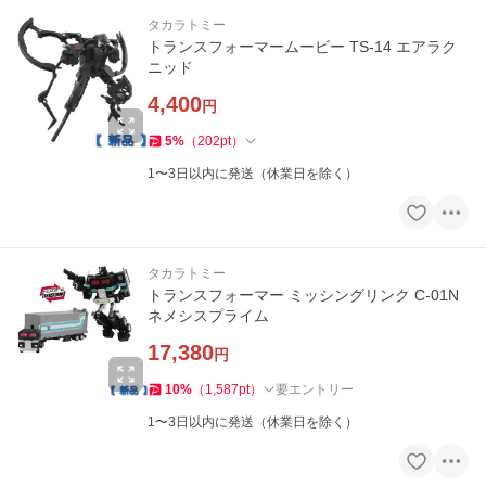
タカラトミー
トランスフォーマームービー TS-14 エアラク
ニッド
4,400
円
5
%
（
202
pt
）
1〜3日以内に発送（休業日を除く）
タカラトミー
トランスフォーマー ミッシングリンク C-01N
ネメシスプライム
17,380
円
10
%
（
1,587
pt
）
要エントリー
1〜3日以内に発送（休業日を除く）