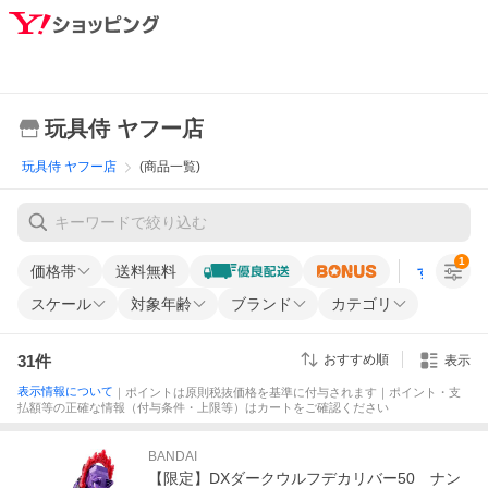
玩具侍 ヤフー店
玩具侍 ヤフー店
(商品一覧)
1
価格帯
送料無料
すべての条
スケール
対象年齢
ブランド
カテゴリ
31
件
おすすめ順
表示
表示情報について
｜ポイントは原則税抜価格を基準に付与されます｜ポイント・支
払額等の正確な情報（付与条件・上限等）はカートをご確認ください
BANDAI
【限定】DXダークウルフデカリバー50 ナン