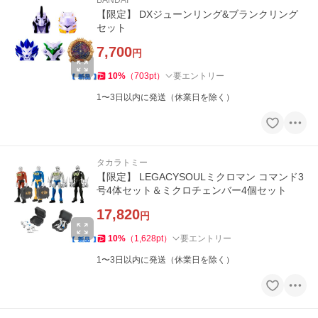
BANDAI
【限定】 DXジューンリング&ブランクリング
セット
7,700
円
10
%
（
703
pt
）
要エントリー
1〜3日以内に発送（休業日を除く）
タカラトミー
【限定】 LEGACYSOULミクロマン コマンド3
号4体セット＆ミクロチェンバー4個セット
17,820
円
10
%
（
1,628
pt
）
要エントリー
1〜3日以内に発送（休業日を除く）