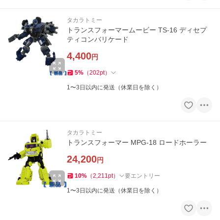
タカラトミー
トランスフォーマームービー TS-16 ディセプ
ティコンバリケード
4,400
円
5
%
（
202
pt
）
1〜3日以内に発送（休業日を除く）
タカラトミー
トランスフォーマー MPG-18 ロードホーラー
24,200
円
10
%
（
2,211
pt
）
要エントリー
1〜3日以内に発送（休業日を除く）