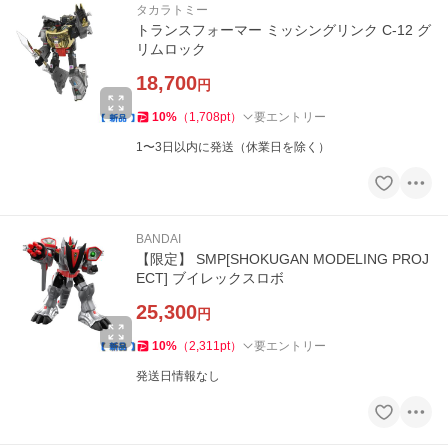
タカラトミー
トランスフォーマー ミッシングリンク C-12 グ
リムロック
18,700
円
10
%
（
1,708
pt
）
要エントリー
1〜3日以内に発送（休業日を除く）
BANDAI
【限定】 SMP[SHOKUGAN MODELING PROJ
ECT] ブイレックスロボ
25,300
円
10
%
（
2,311
pt
）
要エントリー
発送日情報なし