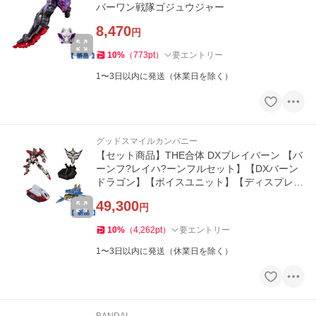
バーワン戦隊ゴジュウジャー
8,470
円
10
%
（
773
pt
）
要エントリー
1〜3日以内に発送（休業日を除く）
グッドスマイルカンパニー
【セット商品】THE合体 DXブレイバーン 【バ
ーンフ?レイハ?ーンフルセット】【DXバーン
ドラゴン】【ボイスユニット】【ディスプレイ
ベース】
49,300
円
10
%
（
4,262
pt
）
要エントリー
1〜3日以内に発送（休業日を除く）