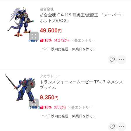
超合金魂
超合金魂 GX-119 龍虎王/虎龍王 『スーパーロ
ボット大戦OG』
49,500
円
10
%
（
4,272
pt
）
要エントリー
1〜3日以内に発送（休業日を除く）
タカラトミー
トランスフォーマームービー TS-17 ネメシス
プライム
9,350
円
10
%
（
853
pt
）
要エントリー
1〜3日以内に発送（休業日を除く）