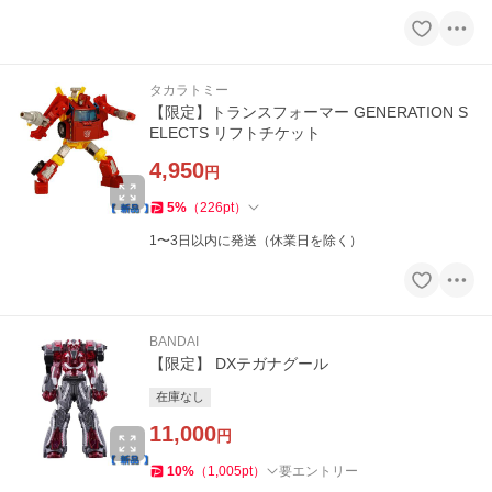
タカラトミー
【限定】トランスフォーマー GENERATION S
ELECTS リフトチケット
4,950
円
5
%
（
226
pt
）
1〜3日以内に発送（休業日を除く）
BANDAI
【限定】 DXテガナグール
在庫なし
11,000
円
10
%
（
1,005
pt
）
要エントリー