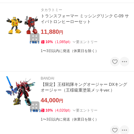
タカラトミー
トランスフォーマー ミッシングリンク C-09 サ
イバトロンヒーローセット
11,880
円
10
%
（
1,085
pt
）
要エントリー
1〜3日以内に発送（休業日を除く）
BANDAI
【限定】王様戦隊キングオージャー DXキング
オージャー（王様級重塗装メッキver.）
44,000
円
10
%
（
4,020
pt
）
要エントリー
1〜3日以内に発送（休業日を除く）