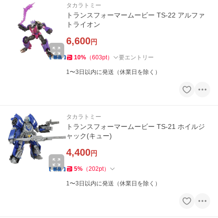
タカラトミー
トランスフォーマームービー TS-22 アルファ
トライオン
6,600
円
10
%
（
603
pt
）
要エントリー
1〜3日以内に発送（休業日を除く）
タカラトミー
トランスフォーマームービー TS-21 ホイルジ
ャック(キュー)
4,400
円
5
%
（
202
pt
）
1〜3日以内に発送（休業日を除く）