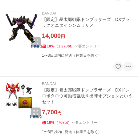
BANDAI
【限定】暴太郎戦隊ドンブラザーズ DXブラ
ックオニタイジンムラサメ
14,000
円
10
%
（
1,278
pt
）
要エントリー
1〜3日以内に発送（休業日を除く）
BANDAI
【限定】暴太郎戦隊ドンブラザーズ DXドン
ロボタロウ可動増強版＆出陣オプションという
セット
7,700
円
10
%
（
703
pt
）
要エントリー
1〜3日以内に発送（休業日を除く）