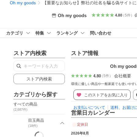
Oh my goods
【重要なお知らせ】弊社の社名を騙る偽サイトに
Oh my goods
4.80
（
5
件
）
カテゴリ
特集
ランキング
問い合わせ
ストア内検索
ストア情報
Oh my good
会社概要
4.80
（
5
件
）
ストア内検索
環境に優しい商品や一般家庭でも使いやす
カテゴリから探す
このストアをお気に入り
すべての商品
お支払いについて
送料、お届け
(
2,687
件)
営業日カレンダー
目玉商品
定休日
(
18
件)
2026年8月