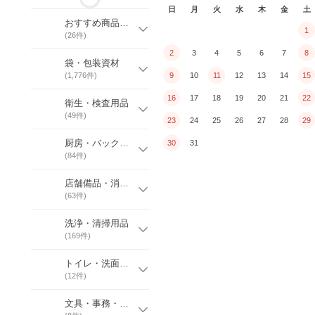
日
月
火
水
木
金
土
おすすめ商品特集
1
(
26
件)
2
3
4
5
6
7
8
袋・包装資材
(
1,776
件)
9
10
11
12
13
14
15
16
17
18
19
20
21
22
衛生・検査用品
(
49
件)
23
24
25
26
27
28
29
厨房・バックヤード消耗品
30
31
(
84
件)
店舗備品・消耗品
(
63
件)
洗浄・清掃用品
(
169
件)
トイレ・洗面関係消耗品
(
12
件)
文具・事務・オフィス用品