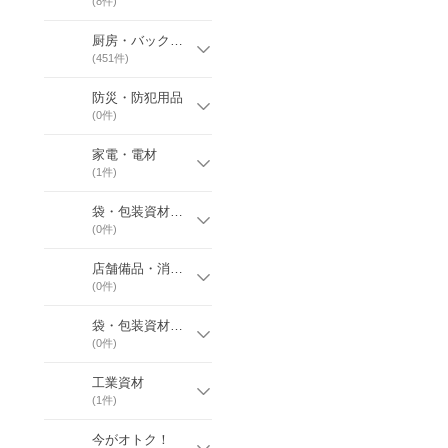
(
8
件)
厨房・バックヤード備品
(
451
件)
防災・防犯用品
(
0
件)
家電・電材
(
1
件)
袋・包装資材￥袋用品
(
0
件)
店舗備品・消耗品￥卓上消耗品
(
0
件)
袋・包装資材￥容器関係
(
0
件)
工業資材
(
1
件)
今がオトク！