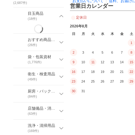
お支払いについて
送料、お届け
(
2,687
件)
営業日カレンダー
目玉商品
定休日
(
18
件)
2026年8月
日
月
火
水
木
金
土
おすすめ商品特集
1
(
26
件)
2
3
4
5
6
7
8
袋・包装資材
(
1,776
件)
9
10
11
12
13
14
15
16
17
18
19
20
21
22
衛生・検査用品
(
49
件)
23
24
25
26
27
28
29
厨房・バックヤード消耗品
30
31
(
84
件)
店舗備品・消耗品
(
63
件)
洗浄・清掃用品
(
169
件)