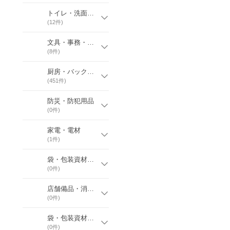
トイレ・洗面関係消耗品
(
12
件)
文具・事務・オフィス用品
(
8
件)
厨房・バックヤード備品
(
451
件)
防災・防犯用品
(
0
件)
家電・電材
(
1
件)
袋・包装資材￥袋用品
(
0
件)
店舗備品・消耗品￥卓上消耗品
(
0
件)
袋・包装資材￥容器関係
(
0
件)