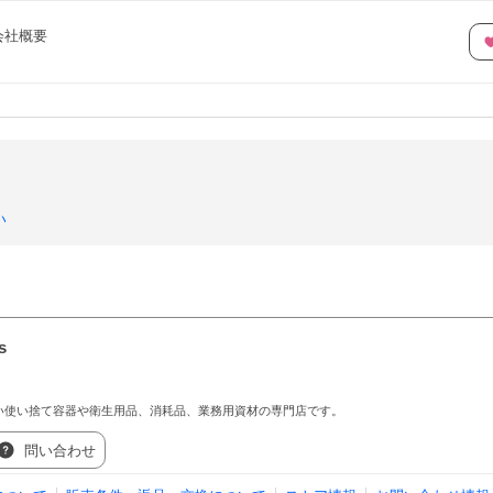
会社概要
い
s
い使い捨て容器や衛生用品、消耗品、業務用資材の専門店です。
問い合わせ