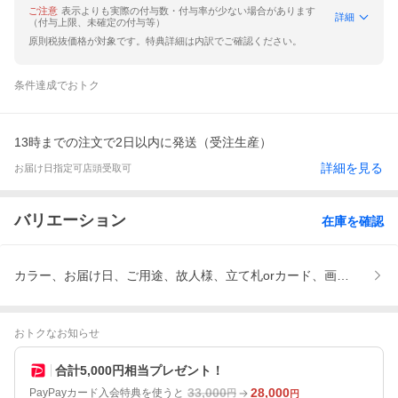
ご注意
表示よりも実際の付与数・付与率が少ない場合があります
詳細
（付与上限、未確定の付与等）
原則税抜価格が対象です。特典詳細は内訳でご確認ください。
条件達成でおトク
13時までの注文で2日以内に発送（受注生産）
詳細を見る
お届け日指定可
店頭受取可
バリエーション
在庫を確認
カラー、お届け日、ご用途、故人様、立て札orカード、画像配信、
おトクなお知らせ
合計5,000円相当プレゼント！
33,000
28,000
PayPayカード入会特典を使うと
円
円