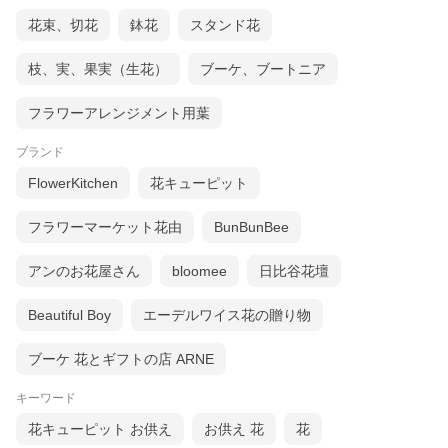
花束、切花
鉢花
スタンド花
枝、実、果実（生花）
ブーケ、ブートニア
フラワーアレンジメント用葉
ブランド
FlowerKitchen
花キューピット
フラワーマーケット花由
BunBunBee
アンのお花屋さん
bloomee
日比谷花壇
Beautiful Boy
エーデルワイス花の贈り物
ブーケ 花とギフトの店 ARNE
キーワード
花キューピット お供え
お供え 花
花