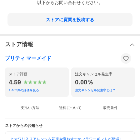
以下からお問い合わせください。
ストアに質問を投稿する
ストア情報
プリティ マーメイド
ストア評価
注文キャンセル発生率
4.59
0.00％
1,462
件の評価を見る
注文キャンセル発生率とは？
故人様への想いをお花と合わせてお届けします。
豪華で本格的なお供えのアレンジ。
支払い方法
送料について
販売条件
大きさは高さ約60センチ幅50センチです。
ストアからのお知らせ
ラッピング・メッセージカード無料/立て札も対応可
※お花の内容・器などは入荷状況により変更になる場合がござい
ヒマワリ入りアレンジ＆花束や夏おすすめフラワーギフトが登場！