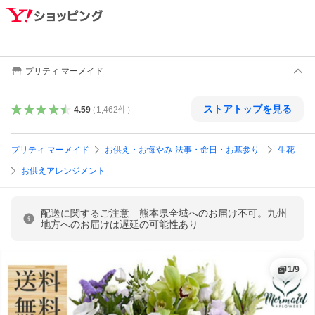
プリティ マーメイド
ストアトップを見る
4.59
（
1,462
件
）
プリティ マーメイド
お供え・お悔やみ-法事・命日・お墓参り-
生花
お供えアレンジメント
配送に関するご注意 熊本県全域へのお届け不可。九州
地方へのお届けは遅延の可能性あり
1
/
9