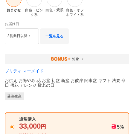
おまかせ
白色・ピン
白色・紫系
白色・オフ
ク系
ホワイト系
お届け日
3営業日以降：後から指定
一覧を見る
対象
プリティ マーメイド
お供え お悔やみ 花 お盆 初盆 新盆 お彼岸 関東盆 ギフト 法要 命
日 供花 アレンジ 敬老の日
受注生産
通常購入
33,000
円
5
%