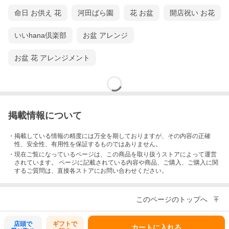
命日 お供え 花
河田ばら園
花 お盆
開店祝い お花
いいhana倶楽部
お盆 アレンジ
お盆 花 アレンジメント
掲載情報について
・掲載している情報の精度には万全を期しておりますが、その内容の正確
性、安全性、有用性を保証するものではありません。
・現在ご覧になっているページは、この
商品
を取り扱うストアによって運営
されています。 ページに記載されている内容
や商品、ご購入
、ご購入に関
するご質問は、直接各ストアにお問い合わせください。
このページのトップへ
店頭で
ギフトで
カートに入れる