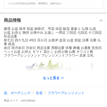
うち2,000円相当は利用先・期間限定。他条件あり
商品情報
爆買 お盆 彼岸 初盆 納骨式 弔花 供花 献花 墓参り 仏壇 仏花
お盆 お供え 御供 お悔やみ お返し 一周忌 三回忌 七回忌 十三回忌
年忌法要
初七日 四十九日 49日 百か日 お彼岸 盆花 お盆 初盆 法事 法要 仏
事 枕花
命日 祥月命日 月命日 周忌法要 周期法要 供養 葬儀 お通夜 告別式
ペットお盆 お供え ギフト 花かご お供え物 仏教 キリスト教
フラワーアレンジメント アレンジメントフラワー 花束 立札
もっと見る
花、ガーデニング
生花
フラワーアレンジメント
商品
コード：
oso-tokiwa