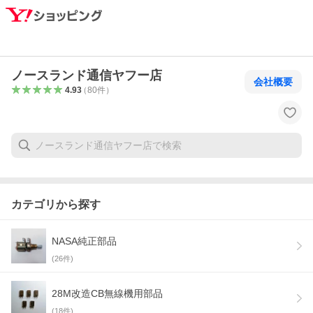
ノースランド通信ヤフー店
会社概要
4.93
（
80
件
）
カテゴリから探す
NASA純正部品
(
26
件)
28M改造CB無線機用部品
(
18
件)