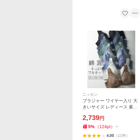
ニッセン
ブラジャー ワイヤー入り 大
きいサイズ レディース 素肌
にやさしい 綿混 フルカップ
2,739
円
G70〜H80 ニッセン nissen
5
%
（
124
pt
）
4.00
（
11
件
）