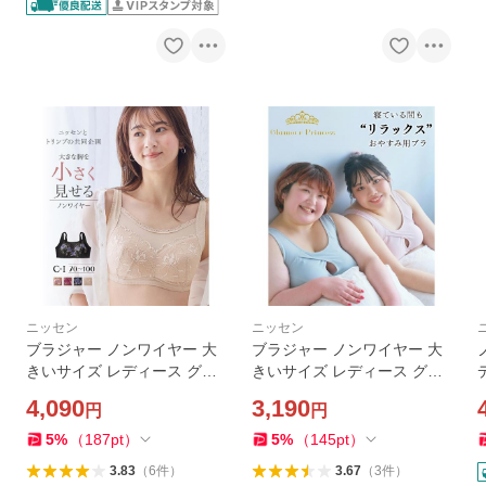
ニッセン
ニッセン
ブラジャー ノンワイヤー 大
ブラジャー ノンワイヤー 大
きいサイズ レディース グラ
きいサイズ レディース グラ
マー バストを小さく見せる
マープリンセス バストのた
4,090
3,190
円
円
ノンワイヤー ( トリンプ ) C8
め ナイトブラ 3L〜10L ニッ
5〜F100 ニッセン nissen
セン nissen
5
%
（
187
pt
）
5
%
（
145
pt
）
3.83
（
6
件
）
3.67
（
3
件
）