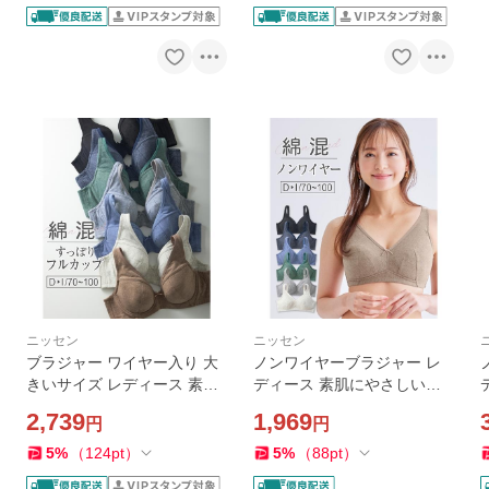
ニッセン
ニッセン
ブラジャー ワイヤー入り 大
ノンワイヤーブラジャー レ
きいサイズ レディース 素肌
ディース 素肌にやさしい綿
にやさしい 綿混 フルカップ I
混フルカップノンワイヤー
2,739
1,969
円
円
70/I75/I80 ニッセン nissen
ブラジャー 春 夏 秋 冬 大き
いサイズ | D85〜F80 | ニッ
5
%
（
124
pt
）
5
%
（
88
pt
）
セン nissen