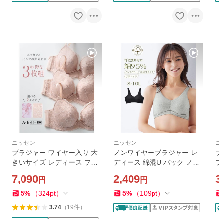
ニッセン
ニッセン
ブラジャー ワイヤー入り 大
ノンワイヤーブラジャー レ
きいサイズ レディース フラ
ディース 綿混U バック ノン
ワー レース 3枚組 ( トリンプ
ワイヤー スポーツ ブラジャ
7,090
2,409
円
円
) B85〜E100 ニッセン nisse
ー 大きいサイズ 女性 インナ
n
ー | 4L/5L/6L | ニッセン niss
ー
5
%
（
324
pt
）
5
%
（
109
pt
）
en
3.74
（
19
件
）