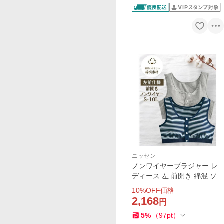
ニッセン
ノンワイヤーブラジャー レ
ディース 左 前開き 綿混 ソフ
トカップ付 ハーフトップ 大
10
%OFF価格
きいサイズ ノンワイヤー ブ
2,168
円
ラジャー 女性 | 4L/5L/6L | ニ
5
%
（
97
pt
）
ッセン nissen