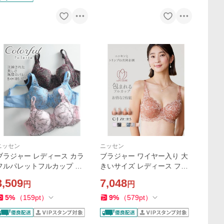
ニッセン
ニッセン
ブラジャー レディース カラ
ブラジャー ワイヤー入り 大
フルパレットフルカップ レ
きいサイズ レディース フル
ンテンローズフラワー柄 春
カップ 2枚組 J90/J95 ( トリ
3,509
7,048
円
円
夏 秋 冬 大きいサイズ インナ
ンプ ) ニッセン nissen
 女性 | B105/C105/D105 |
5
%
（
159
pt
）
9
%
（
579
pt
）
ニッセン nissen