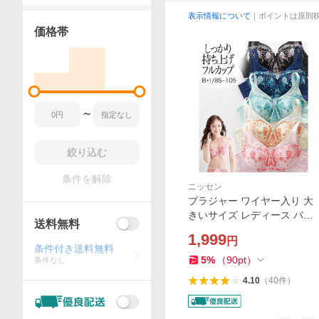
表示情報について
｜ポイントは原則
価格帯
〜
絞り込む
条件を解除
ニッセン
ブラジャー ワイヤー入り 大
きいサイズ レディース バス
送料無料
トをしっかり包む フルカッ
1,999
円
プ B85〜F105 ニッセン niss
条件付き送料無料
en
5
%
（
90
pt
）
条件なし
4.10
（
40
件
）