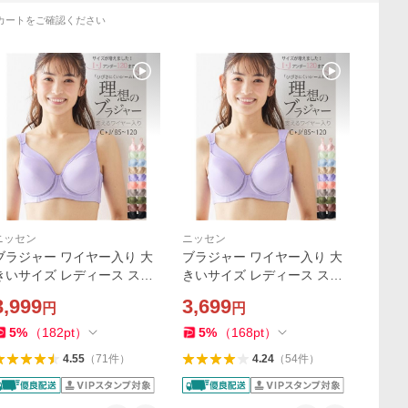
カートをご確認ください
ニッセン
ニッセン
ブラジャー ワイヤー入り 大
ブラジャー ワイヤー入り 大
きいサイズ レディース スマ
きいサイズ レディース スマ
イルランド理想の 空気が通
イルランド理想の 空気が通
3,999
3,699
円
円
るモールドカップ＋ホック付
るモールドカップ＋ホック付
十人十適 F85〜H105 ニッセ
十人十適 C85〜E105 ニッセ
5
%
（
182
pt
）
5
%
（
168
pt
）
 nissen
ン nissen
4.55
（
71
件
）
4.24
（
54
件
）