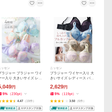
ニッセン
ニッセン
ブラジャー ブラジャー ワイ
ブラジャー ワイヤー入り 大
ヤー入り 大きいサイズ レデ
きいサイズ レディース バス
ィース 花柄刺しゅう 4枚組 E
トをしっかり包む フルカッ
5,049
2,629
円
円
85〜F100 ニッセン nissen
プ 編みレースタイプ G85〜
H100 ニッセン nissen
5
%
（
230
pt
）
5
%
（
119
pt
）
4.47
（
19
件
）
3.50
（
6
件
）