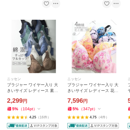
ニッセン
ニッセン
ブラジャー ワイヤー入り 大
ブラジャー ワイヤー入り 大
きいサイズ レディース 素肌
きいサイズ レディース 花柄
にやさしい 綿混 フルカップ
刺しゅう フェミニン フルカ
2,299
7,596
円
円
E85〜F100 ニッセン nissen
ップ 4枚組 E85〜F100 ニッ
セン nissen
5
%
（
104
pt
）
5
%
（
347
pt
）
4.25
（
16
件
）
4.75
（
4
件
）