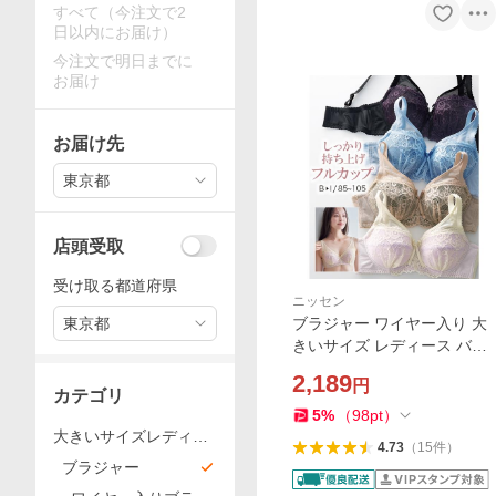
すべて（今注文で2
日以内にお届け）
今注文で明日までに
お届け
お届け先
東京都
店頭受取
受け取る都道府県
ニッセン
東京都
ブラジャー ワイヤー入り 大
きいサイズ レディース バス
トをしっかり包む フルカッ
2,189
円
プ 編みレースタイプ E85〜F
カテゴリ
105 ニッセン nissen
5
%
（
98
pt
）
大きいサイズレディー
4.73
（
15
件
）
ス
ブラジャー