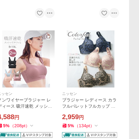
ニッセン
ニッセン
ノンワイヤーブラジャー レ
ブラジャー レディース カラ
ディース 吸汗速乾 メッシュ
フルパレットフルカップ 大
バストをしっかり包む スト
花柄 日本製 レース 春 夏 秋
4,588
2,959
円
円
レッチ ゴム仕様シームレス
冬 大きいサイズ インナー
ハーフトップ 2枚組 春 夏 秋
5
%
（
208
pt
）
5
%
（
134
pt
）
冬 ニッセン nissen