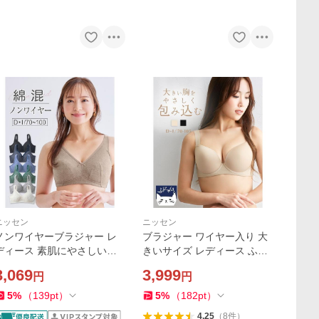
ニッセン
ニッセン
ノンワイヤーブラジャー レ
ブラジャー ワイヤー入り 大
ディース 素肌にやさしい綿
きいサイズ レディース ふに
混フルカップノンワイヤー
ゃんとfit モールド 脇スッキ
3,069
3,999
円
円
ブラジャー 春 夏 秋 冬 大き
リタイプ E85〜G80 ニッセ
いサイズ | G85〜I100 | ニッ
ン nissen
5
%
（
139
pt
）
5
%
（
182
pt
）
セン nissen
4.25
（
8
件
）