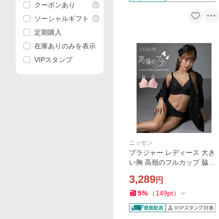
クーポンあり
ソーシャルギフト
定期購入
在庫ありのみを表示
VIPスタンプ
ニッセン
ブラジャー レディース 大き
い胸 高嶺のフルカップ 脇高
dressy race EFGHIJKカップ
3,289
円
大きいサイズ インナー 女性 |
E85〜H80 | ニッセン nissen
5
%
（
149
pt
）