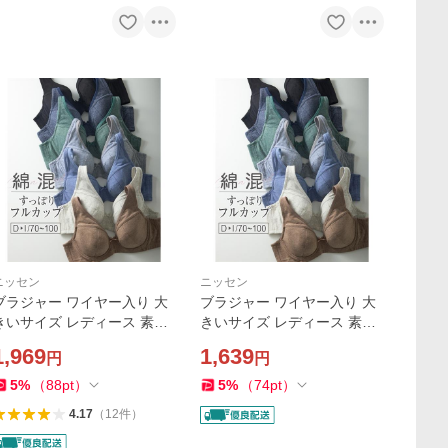
ニッセン
ニッセン
ブラジャー ワイヤー入り 大
ブラジャー ワイヤー入り 大
きいサイズ レディース 素肌
きいサイズ レディース 素肌
にやさしい 綿混 フルカップ
にやさしい 綿混 フルカップ
1,969
1,639
円
円
D85〜F80 ニッセン nissen
D70/D75/D80 ニッセン nisse
n
5
%
（
88
pt
）
5
%
（
74
pt
）
4.17
（
12
件
）