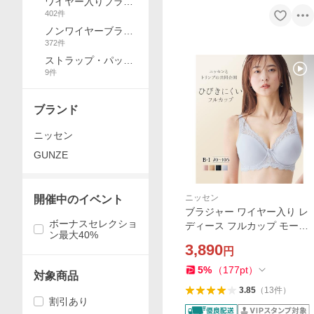
ワイヤー入りブラジ
402
件
ャー
ノンワイヤーブラジ
372
件
ャー
ストラップ・パッ
9
件
ト・ブラ周辺小物
ブランド
ニッセン
GUNZE
ニッセン
開催中のイベント
ブラジャー ワイヤー入り レ
ボーナスセレクショ
ディース フルカップ モール
ン最大40%
ド ( トリンプ ) B85〜D105
3,890
円
ニッセン nissen
5
%
（
177
pt
）
対象商品
3.85
（
13
件
）
割引あり