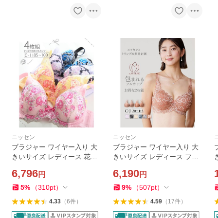
ニッセン
ニッセン
ブラジャー ワイヤー入り 大
ブラジャー ワイヤー入り 大
きいサイズ レディース 花柄
きいサイズ レディース フル
刺しゅう フェミニン フルカ
カップ 2枚組 C90〜D110 (
6,796
6,190
円
円
ップ 4枚組 C85〜D95 ニッセ
トリンプ ) ニッセン nissen
ン nissen
5
%
（
310
pt
）
9
%
（
507
pt
）
4.33
（
6
件
）
4.59
（
17
件
）