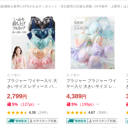
税抜価格を基準に付与されます｜ポイント・支払額等の正確な情報（付与条件・上限等）は
ニッセン
ニッセン
ブラジャー ワイヤー入り 大
ブラジャー ブラジャー ワイ
きいサイズ レディース バス
ヤー入り 大きいサイズ レデ
トをしっかり包む フルカッ
ィース 花柄刺しゅう 4枚組 C
2,799
4,389
円
円
プ G85〜I100 ニッセン nisse
85〜D95 ニッセン nissen
n
5
%
（
127
pt
）
5
%
（
199
pt
）
ン
4.38
（
24
件
）
4.67
（
30
件
）