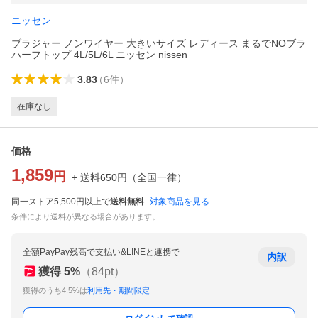
ニッセン
ブラジャー ノンワイヤー 大きいサイズ レディース まるでNOブラ
ハーフトップ 4L/5L/6L ニッセン nissen
3.83
（
6
件
）
在庫なし
価格
1,859
円
+ 送料
650
円
（
全国一律
）
同一ストア5,500円以上で
送料無料
対象商品を見る
条件により送料が異なる場合があります。
全額PayPay残高で支払い&LINEと連携で
内訳
獲得
5
%
（
84
pt）
獲得のうち4.5%は
利用先・期間限定