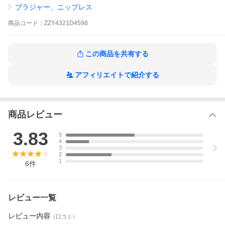
トな着用感！バストトップが表に響かない安心仕様！ゆったりと
ブラジャー、ニップレス
した着心地で、お家時間などにオススメです♪
商品
コード：
ZZY4321D4598
★他のサイズは以下をご覧ください
LL/3L はこちら
この商品を共有する
8L/10L はこちら
S/M/L はこちら
アフィリエイトで紹介する
【サイズガイドを見る】
商品レビュー
3.83
5
4
3
2
1
6
件
レビュー一覧
レビュー内容
（口コミ）