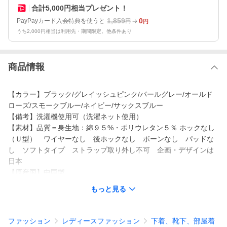
合計5,000円相当プレゼント！
1,859
0
PayPayカード入会特典を使うと
円
円
うち2,000円相当は利用先・期間限定。他条件あり
商品情報
【カラー】ブラック/グレイッシュピンク/パールグレー/オールド
ローズ/スモークブルー/ネイビー/サックスブルー
【備考】洗濯機使用可（洗濯ネット使用）
【素材】品質＝身生地：綿９５%・ポリウレタン５％ ホックなし
（Ｕ型） ワイヤーなし 後ホックなし ボーンなし パッドな
し ソフトタイプ ストラップ取り外し不可 企画・デザインは
日本
【原産国】中国製
【メーカー品番】ZZY4321D4598
もっと見る
【コメント】ブラを着けてる感がない！まるでＮＯブラ！窮屈な
締め付け感の無いハーフトップタイプブラジャー。ストラップ部
分もラクな着け心地で、アンダーも肌に直接ゴムが当らないソフ
ファッション
レディースファッション
下着、靴下、部屋着