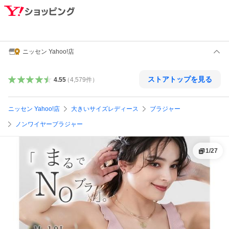
ニッセン Yahoo!店
ストアトップを見る
4.55
（
4,579
件
）
ニッセン Yahoo!店
大きいサイズレディース
ブラジャー
ノンワイヤーブラジャー
1
/
27