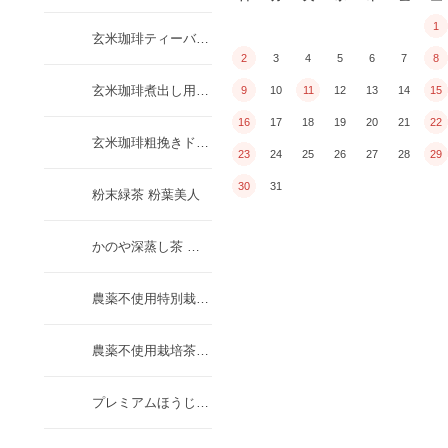
1
玄米珈琲ティーバッグタイプ
2
3
4
5
6
7
8
玄米珈琲煮出し用粒タイプ
9
10
11
12
13
14
15
16
17
18
19
20
21
22
玄米珈琲粗挽きドリップタイプ
23
24
25
26
27
28
29
30
31
粉末緑茶 粉葉美人
かのや深蒸し茶 山霧
農薬不使用特別栽培 かのや深蒸し茶 天神
農薬不使用栽培茶 茶楽三味
プレミアムほうじ茶 煌