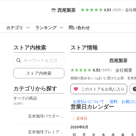
会社
西尾製茶
4.93
（
69
件
）
カテゴリ
ランキング
問い合わせ
ストア内検索
ストア情報
西尾製茶
会社概要
4.93
（
69
件
）
ストア内検索
南国の恵みをいっぱいに受けたお茶、玄米
カテゴリから探す
このストアをお気に入り
すべての商品
お支払いについて
送料、お届け
(
43
件)
営業日カレンダー
玄米珈琲パウダータイプ
定休日
2026年8月
玄米珈琲プレミアムスティックタイプ
日
月
火
水
木
金
土