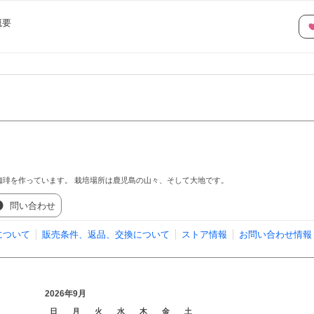
概要
珈琲を作っています。 栽培場所は鹿児島の山々、そして大地です。
問い合わせ
について
販売条件、返品、交換について
ストア情報
お問い合わせ情報
2026年9月
日
月
火
水
木
金
土