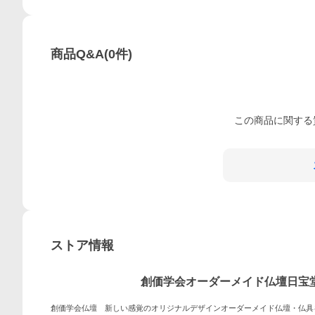
商品Q&A
(
0
件)
この
商品
に関する
ストア情報
創価学会オーダーメイド仏壇日宝
創価学会仏壇 新しい感覚のオリジナルデザインオーダーメイド仏壇・仏具