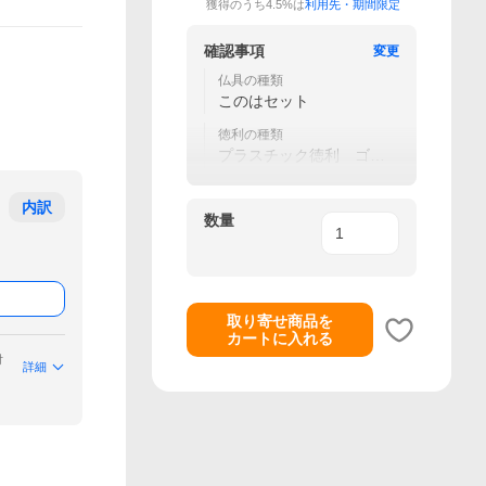
獲得のうち4.5%は
利用先・期間限定
確認事項
変更
仏具の種類
このはセット
徳利の種類
プラスチック徳利 ゴー
ルド
内訳
数量
取り寄せ商品を
カートに入れる
付
詳細