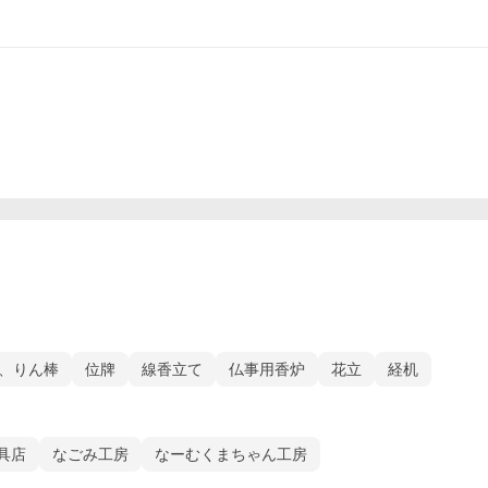
、りん棒
位牌
線香立て
仏事用香炉
花立
経机
具店
なごみ工房
なーむくまちゃん工房