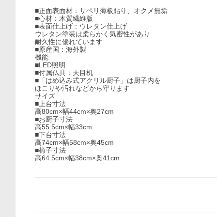
■正面表面材：サペリ薄板貼り、オクメ無垢
■心材：木質繊維版
■表面仕上げ：ウレタン仕上げ
ウレタン塗装は柔らかく気密性があり
耐久性に優れています
■原産国：海外製
機能
■LED照明
■付属仏具：天目机
■「はめ込み式アクリル厨子」は厨子内を
ほこりや汚れなどから守ります
サイズ
■上台寸法
高80cm×幅44cm×奥27cm
■お厨子寸法
高55.5cm×幅33cm
■下台寸法
高74cm×幅58cm×奥45cm
■椅子寸法
高64.5cm×幅38cm×奥41cm