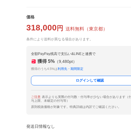
価格
318,000
円
送料無料
（
東京都
）
条件により送料が異なる場合があります。
全額PayPay残高で支払い&LINEと連携で
獲得
5
%
（
9,480
pt）
獲得のうち4.5%は
利用先・期間限定
ログインして確認
ご注意
表示よりも実際の付与数・付与率が少ない場合があります（
与上限、未確定の付与等）
原則税抜価格が対象です。特典詳細は内訳でご確認ください。
発送日情報なし