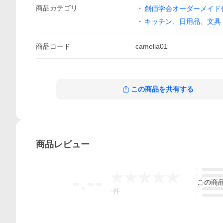
商品
カテゴリ
創価学会オーダーメイド
キッチン、日用品、文具
商品
コード
camelia01
この商品を共有する
商品
レビュー
5
-.--
4
この
商
3
2
-
件
1