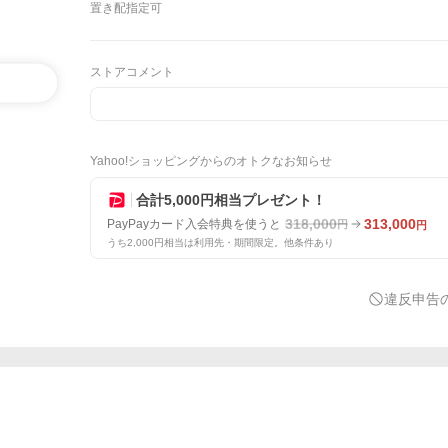
置き配指定可
ストアコメント
Yahoo!ショッピングからのオトクなお知らせ
合計5,000円相当プレゼント！
318,000
313,000
PayPayカード入会特典を使うと
円
円
うち2,000円相当は利用先・期間限定。他条件あり
違反申告